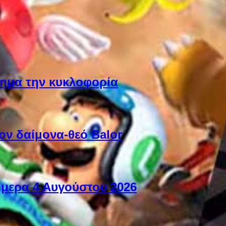
ίσημα την κυκλοφορία
ον δαίμονα-θεό Balor
ήμερα 4 Αυγούστου 2026