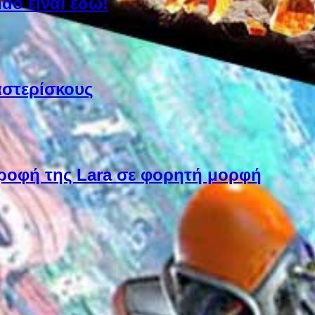
do είναι εδώ!
αστερίσκους
στροφή της Lara σε φορητή μορφή