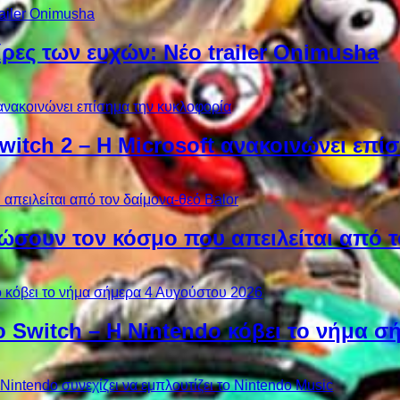
ίρες των ευχών: Νέο trailer Onimusha
Switch 2 – Η Microsoft ανακοινώνει επ
ώσουν τον κόσμο που απειλείται από τ
ο Switch – Η Nintendo κόβει το νήμα σ