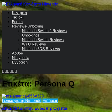
Κεντρική
TikTok!
Forum
Reviews-Unboxing
Nintendo Switch 2 Reviews
Unboxings
Nintendo Switch Reviews
Wii U Reviews
Nintendo 3DS Reviews
Άρθρα
Nintypedia
Εγγραφή
Ετικέτα:
Persona Q
Γενικά για τη Nintendo
Ειδήσεις
Atlus τίτλοι στην Ευρώπη: Όχι πια;