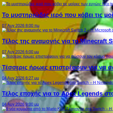
Το μυστηριώδες ιερό που κόβει τις μο
07 Αυγ 2026 8:00 πμ
Τέλος της αναμονής για το Minecraft 
07 Αυγ 2026 6:00 μμ
Τέσσερις ήρωες επιστρέφουν για να σ
04 Αυγ 2026 6:27 μμ
Τέλος εποχής για το Apex Legends στ
04 Αυγ 2026 9:00 μμ