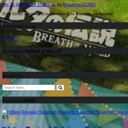
On 25 Απρ 2016 10:08 μμ
, by
Braveheart1980
Ούτε Etrian Odyssey ούτε Persona Q σε Ευρώπη και Αμερική!
Ακολουθήστε μας
Το επίσημο facebook group μας!!
Αναζήτηση
Τελευταία reviews
8.5