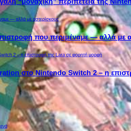
εγάλη “μοναχική” περιπέτεια της Ninten
Η επιστροφή που περιμέναμε — αλλά με 
ebration στο Nintendo Switch 2 – η επι