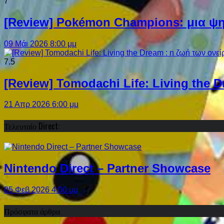
7
[Review] Pokémon Champions: μια ψη
09 Μάι 2026 8:00 μμ
7.5
[Review] Tomodachi Life: Living the 
21 Απρ 2026 6:00 μμ
Τελευταίο Direct:
Nintendo Direct – Partner Showcase
05 Φεβ 2026 4:00 μμ
Πρόσφατα άρθρα