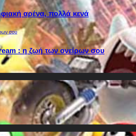
φιακή αρένα, πολλά κενά
Dream : η ζωή των ονείρων σου