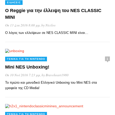
ΕΙΔΉΣΕΙΣ
Ο Reggie για την έλλειψη του NES CLASSIC
MINI
On 13 Δεκ 2016 8:00 μμ
, by
Nicilos
Ο λόγος των ελλείψεων σε NES CLASSIC MINI είναι…
1
ΓΕΝΙΚΆ ΓΙΑ ΤΗ NINTENDO
Mini NES Unboxing!
On 10 Νοέ 2016 7:23 μμ
, by
Braveheart1980
To πρώτο και μοναδικό Ελληνικό Unboxing του Mini NES στα
γραφεία της CD Media!
ΓΕΝΙΚΆ ΓΙΑ ΤΗ NINTENDO