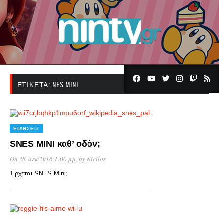
ΕΤΙΚΈΤΑ:
NES MINI
ΕΙΔΉΣΕΙΣ
SNES MINI καθ’ οδόν;
On 28 Δεκ 2016 1:00 μμ
, by
Nicilos
Έρχεται SNES Mini;