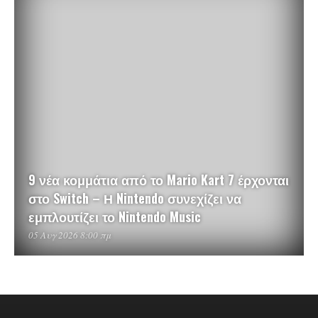
9 νέα κομμάτια από το Mario Kart 7 έρχονται
στο Switch – Η Nintendo συνεχίζει να
εμπλουτίζει το Nintendo Music
05 Αυγ 2026 8:00 πμ