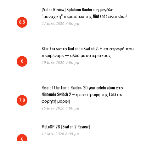
[Video Review] Splatoon Raiders: η μεγάλη
“μοναχική” περιπέτεια της Nintendo είναι εδώ!
8.5
27 Ιούλ 2026 8:00 μμ
Star Fox για το Nintendo Switch 2: Η επιστροφή που
περιμέναμε — αλλά με αστερίσκους
8
29 Ιούν 2026 9:00 μμ
Rise of the Tomb Raider: 20 year celebration στο
Nintendo Switch 2 – η επιστροφή της Lara σε
φορητή μορφή
7.8
15 Ιούν 2026 8:00 μμ
MotoGP 26 [Switch 2 Review]
13 Μάι 2026 8:00 μμ
6