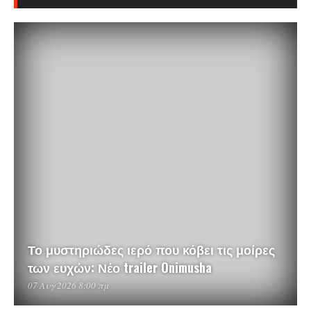
Το μυστηριώδες ιερό που κόβει τις μοίρες
των ευχών: Νέο trailer Onimusha
07 Αυγ 2026 8:00 πμ