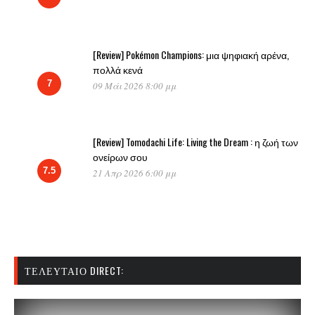
[Review] Pokémon Champions: μια ψηφιακή αρένα,
πολλά κενά
7
09 Μάι 2026 8:00 μμ
[Review] Tomodachi Life: Living the Dream : η ζωή των
ονείρων σου
7.5
21 Απρ 2026 6:00 μμ
ΤΕΛΕΥΤΑΊΟ DIRECT: