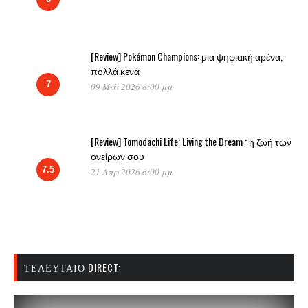
[Review] Pokémon Champions: μια ψηφιακή αρένα,
πολλά κενά
7
09 Μάι 2026 8:00 μμ
[Review] Tomodachi Life: Living the Dream : η ζωή των
ονείρων σου
7.5
21 Απρ 2026 6:00 μμ
ΤΕΛΕΥΤΑΊΟ DIRECT: