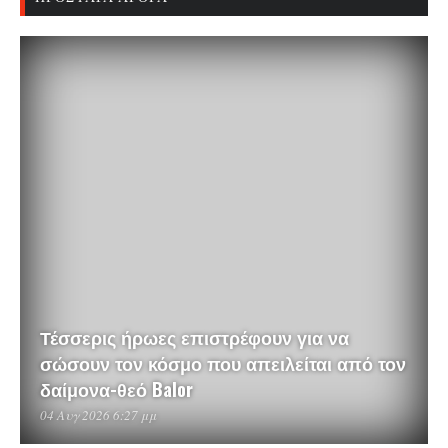
Τέσσερις ήρωες επιστρέφουν για να
σώσουν τον κόσμο που απειλείται από τον
δαίμονα-θεό Balor
04 Αυγ 2026 6:27 μμ