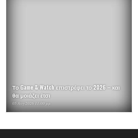
Το Game & Watch επιστρέφει το 2026 – και
θα μοιάζει έτσι
05 Αυγ 2026 11:00 μμ