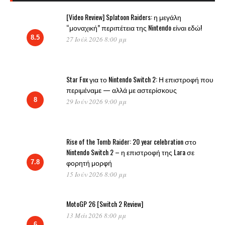
[Video Review] Splatoon Raiders: η μεγάλη
“μοναχική” περιπέτεια της Nintendo είναι εδώ!
8.5
27 Ιούλ 2026 8:00 μμ
Star Fox για το Nintendo Switch 2: Η επιστροφή που
περιμέναμε — αλλά με αστερίσκους
8
29 Ιούν 2026 9:00 μμ
Rise of the Tomb Raider: 20 year celebration στο
Nintendo Switch 2 – η επιστροφή της Lara σε
φορητή μορφή
7.8
15 Ιούν 2026 8:00 μμ
MotoGP 26 [Switch 2 Review]
13 Μάι 2026 8:00 μμ
6