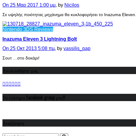
On 25 Μαρ 2017 1:00 μμ
, by
Nicilos
Σε υψηλής ποιότητας μηχάνημα θα κυκλοφορήσει το Inazuma Eleve
Nintendo 3DS Reviews
Inazuma Eleven 3 Lightning Bolt
On 25 Οκτ 2013 5:08 πμ
, by
vassilis_pap
Σουτ …στο δοκάρι!
Ακολουθήστε μας
Το επίσημο facebook group μας!!
Αναζήτηση