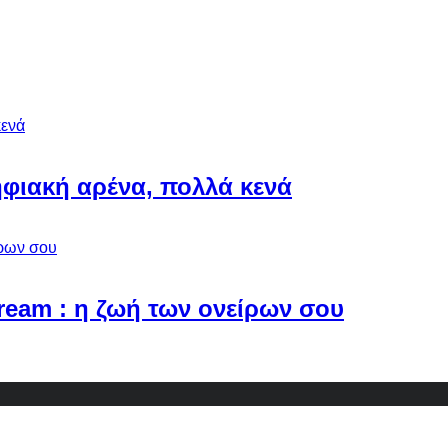
φιακή αρένα, πολλά κενά
Dream : η ζωή των ονείρων σου