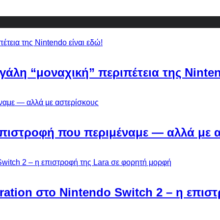
εγάλη “μοναχική” περιπέτεια της Ninten
Η επιστροφή που περιμέναμε — αλλά με 
ebration στο Nintendo Switch 2 – η επι