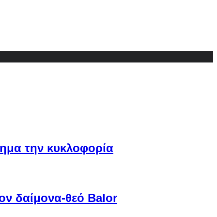
ίσημα την κυκλοφορία
ον δαίμονα-θεό Balor