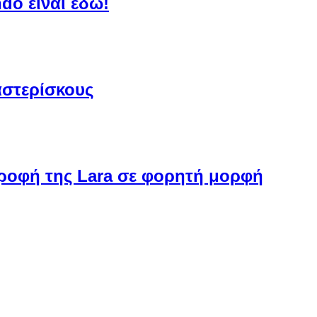
do είναι εδώ!
αστερίσκους
στροφή της Lara σε φορητή μορφή