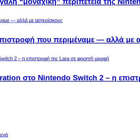
εγάλη “μοναχική” περιπέτεια της Ninten
Η επιστροφή που περιμέναμε — αλλά με 
ebration στο Nintendo Switch 2 – η επι