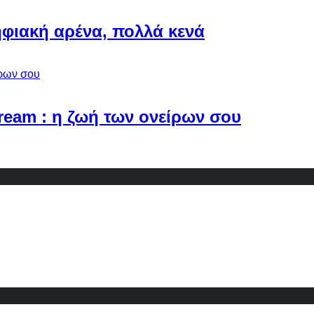
φιακή αρένα, πολλά κενά
Dream : η ζωή των ονείρων σου