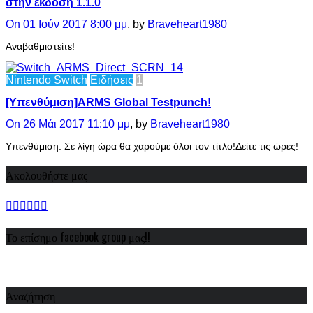
στην έκδοση 1.1.0
On 01 Ιούν 2017 8:00 μμ
, by
Braveheart1980
Αναβαθμιστείτε!
Nintendo Switch
Ειδήσεις
1
[Υπενθύμιση]ARMS Global Testpunch!
On 26 Μάι 2017 11:10 μμ
, by
Braveheart1980
Υπενθύμιση: Σε λίγη ώρα θα χαρούμε όλοι τον τίτλο!Δείτε τις ώρες!
Ακολουθήστε μας
Το επίσημο facebook group μας!!
Αναζήτηση