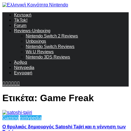
Κεντρική
TikTok!
Forum
Reviews-Unboxing
Nintendo Switch 2 Reviews
Unboxings
Nintendo Switch Reviews
Wii U Reviews
Nintendo 3DS Reviews
Άρθρα
Nintypedia
Εγγραφή
Ετικέτα:
Game Freak
Gaming
nintypedia
Ο θρυλικός δημιουργός Satoshi Tajiri και η γέννηση των