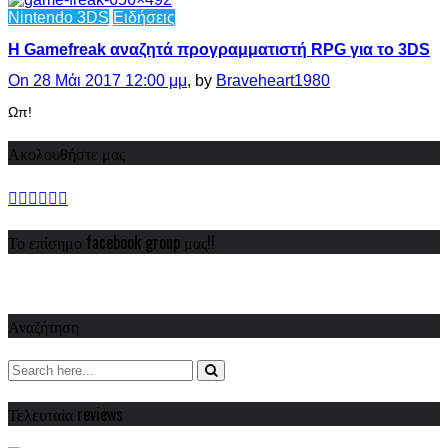
Nintendo 3DS
Ειδήσεις
H Gamefreak αναζητά προγραμματιστή RPG για το 3DS
On 28 Μάι 2017 12:00 μμ
, by
Braveheart1980
Ωπ!
Ακολουθήστε μας
Το επίσημο facebook group μας!!
Αναζήτηση
Τελευταία reviews