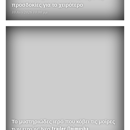
προσδοκίες για το χειρότερο
10 Αυγ 2026 10:00 μμ
Το μυστηριώδες ιερό που κόβει τις μοίρες
των ευχών: Νέο trailer Onimusha