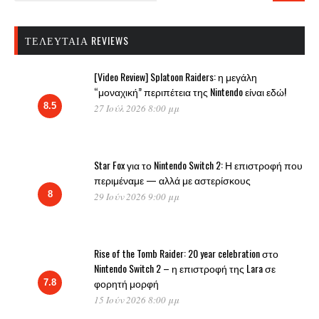
ΤΕΛΕΥΤΑΊΑ REVIEWS
[Video Review] Splatoon Raiders: η μεγάλη
“μοναχική” περιπέτεια της Nintendo είναι εδώ!
8.5
27 Ιούλ 2026 8:00 μμ
Star Fox για το Nintendo Switch 2: Η επιστροφή που
περιμέναμε — αλλά με αστερίσκους
8
29 Ιούν 2026 9:00 μμ
Rise of the Tomb Raider: 20 year celebration στο
Nintendo Switch 2 – η επιστροφή της Lara σε
φορητή μορφή
7.8
15 Ιούν 2026 8:00 μμ