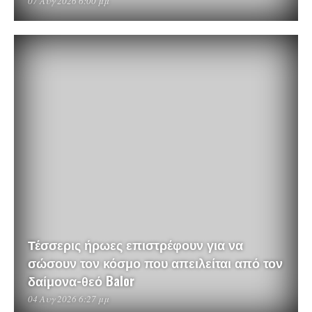
07 Αυγ 2026 6:00 μμ
Τέσσερις ήρωες επιστρέφουν για να
σώσουν τον κόσμο που απειλείται από τον
δαίμονα-θεό Balor
04 Αυγ 2026 6:27 μμ