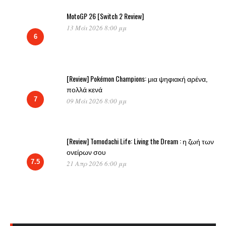
MotoGP 26 [Switch 2 Review]
13 Μάι 2026 8:00 μμ
6
[Review] Pokémon Champions: μια ψηφιακή αρένα,
πολλά κενά
7
09 Μάι 2026 8:00 μμ
[Review] Tomodachi Life: Living the Dream : η ζωή των
ονείρων σου
7.5
21 Απρ 2026 6:00 μμ