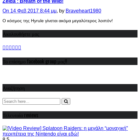
Zelda : Breath of the Wild!
On 14 Φεβ 2017 8:44 μμ
, by
Braveheart1980
Ο κόσμος της Hyrule γίνεται ακόμα μεγαλύτερος λοιπόν!
Ακολουθήστε μας
Το επίσημο facebook group μας!!
Αναζήτηση
Τελευταία reviews
8.5