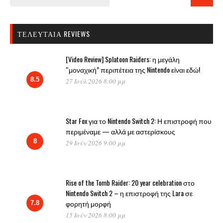
ΤΕΛΕΥΤΑΊΑ REVIEWS
[Video Review] Splatoon Raiders: η μεγάλη
“μοναχική” περιπέτεια της Nintendo είναι εδώ!
8.5
27 Ιούλ 2026 8:00 μμ
Star Fox για το Nintendo Switch 2: Η επιστροφή που
περιμέναμε — αλλά με αστερίσκους
8
29 Ιούν 2026 9:00 μμ
Rise of the Tomb Raider: 20 year celebration στο
Nintendo Switch 2 – η επιστροφή της Lara σε
φορητή μορφή
7.8
15 Ιούν 2026 8:00 μμ