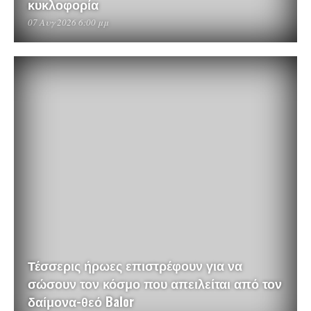
κυκλοφορία
07 Αυγ 2026 6:00 μμ
Τέσσερις ήρωες επιστρέφουν για να
σώσουν τον κόσμο που απειλείται από τον
δαίμονα-θεό Balor