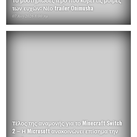
Το μυστηριώδες ιερό που κόβει τις μοίρες
των ευχών: Νέο trailer Onimusha
07 Αυγ 2026 8:00 πμ
Τέλος της αναμονής για το Minecraft Switch
2 – Η Microsoft ανακοινώνει επίσημα την