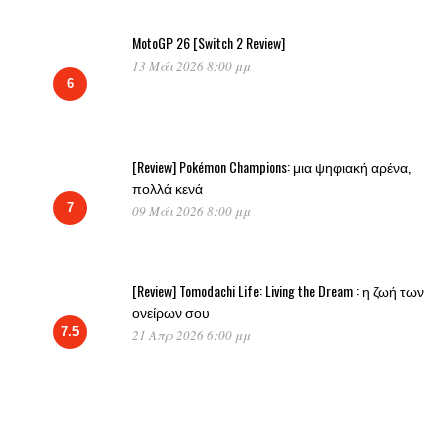
MotoGP 26 [Switch 2 Review]
13 Μάι 2026 8:00 μμ
6
[Review] Pokémon Champions: μια ψηφιακή αρένα,
πολλά κενά
7
09 Μάι 2026 8:00 μμ
[Review] Tomodachi Life: Living the Dream : η ζωή των
ονείρων σου
7.5
21 Απρ 2026 6:00 μμ