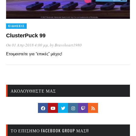
ΕΙΔΉΣΕΙΣ
ClusterPuck 99
On 01 Απρ 2018 4:00 μμ
, by
Braveheart1980
Ετοιμαστείτε για “επικές” μάχες!
ΑΚΟΛΟΥΘΉΣΤΕ ΜΑΣ
ΤΟ ΕΠΊΣΗΜΟ FACEBOOK GROUP ΜΑΣ!!