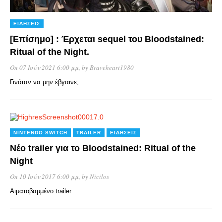
ΕΙΔΉΣΕΙΣ
[Επίσημο] : Έρχεται sequel του Bloodstained:
Ritual of the Night.
On 07 Ιούν 2021 6:00 μμ
, by
Braveheart1980
Γινόταν να μην έβγαινε;
NINTENDO SWITCH
TRAILER
ΕΙΔΉΣΕΙΣ
Νέο trailer για το Bloodstained: Ritual of the
Night
On 10 Ιούν 2017 6:00 μμ
, by
Nicilos
Αιματοβαμμένο trailer