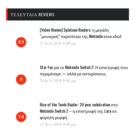
ΤΕΛΕΥΤΑΊΑ REVIEWS
[Video Review] Splatoon Raiders: η μεγάλη
“μοναχική” περιπέτεια της Nintendo είναι εδώ!
8.5
27 Ιούλ 2026 8:00 μμ
Star Fox για το Nintendo Switch 2: Η επιστροφή που
περιμέναμε — αλλά με αστερίσκους
8
29 Ιούν 2026 9:00 μμ
Rise of the Tomb Raider: 20 year celebration στο
Nintendo Switch 2 – η επιστροφή της Lara σε
φορητή μορφή
7.8
15 Ιούν 2026 8:00 μμ