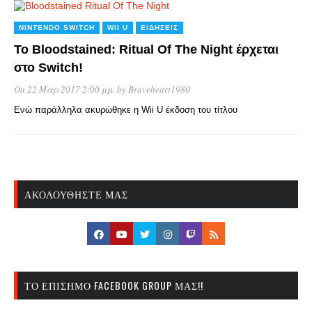
NINTENDO SWITCH
WII U
ΕΙΔΉΣΕΙΣ
Το Bloodstained: Ritual Of The Night έρχεται
στο Switch!
On 22 Μαρ 2017 2:00 μμ
, by
Braveheart1980
Ενώ παράλληλα ακυρώθηκε η Wii U έκδοση του τίτλου
ΑΚΟΛΟΥΘΉΣΤΕ ΜΑΣ
ΤΟ ΕΠΊΣΗΜΟ FACEBOOK GROUP ΜΑΣ!!