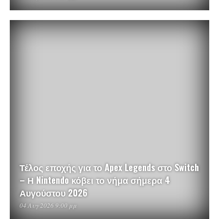
Τέλος εποχής για το Apex Legends στο Switch
– Η Nintendo κόβει το νήμα σήμερα 4
Αυγούστου 2026
04 Αυγ 2026 9:00 μμ