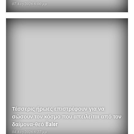
07 Αυγ 2026 6:00 μμ
Τέσσερις ήρωες επιστρέφουν για να
σώσουν τον κόσμο που απειλείται από τον
δαίμονα-θεό Balor
04 Αυγ 2026 6:27 μμ