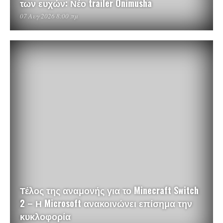
των ευχών: Νέο trailer Onimusha
07 Αυγ 2026 8:00 πμ
Τέλος της αναμονής για το Minecraft Switch
2 – Η Microsoft ανακοινώνει επίσημα την
κυκλοφορία