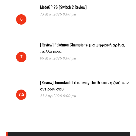
MotoGP 26 [Switch 2 Review]
13 Μάι 2026 8:00 μμ
6
[Review] Pokémon Champions: μια ψηφιακή αρένα,
πολλά κενά
7
09 Μάι 2026 8:00 μμ
[Review] Tomodachi Life: Living the Dream : η ζωή των
ονείρων σου
7.5
21 Απρ 2026 6:00 μμ