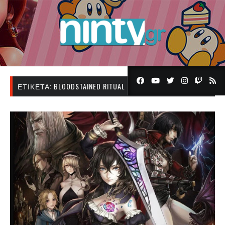
ΕΤΙΚΈΤΑ:
BLOODSTAINED RITUAL OF THE NIGHT