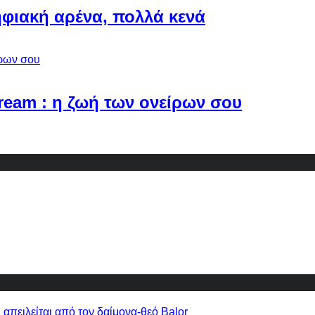
φιακή αρένα, πολλά κενά
Dream : η ζωή των ονείρων σου