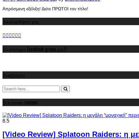
Απρόσμενη εξέλιξη! Δείτε ΠΡΩΤΟΙ τον τίτλο!
Ακολουθήστε μας
Το επίσημο facebook group μας!!
Αναζήτηση
Τελευταία reviews
8.5
[Video Review] Splatoon Raiders: η μ