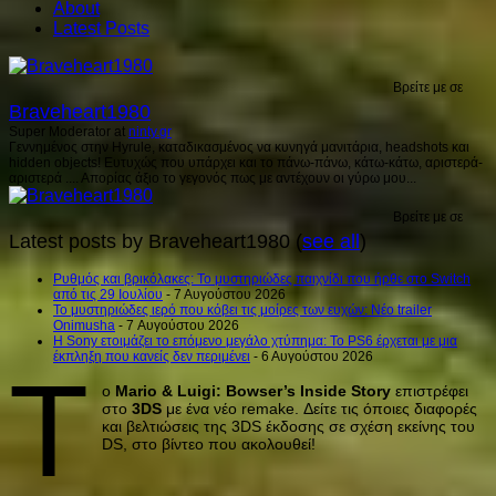
About
Latest Posts
Βρείτε με σε
Braveheart1980
Super Moderator
at
ninty.gr
Γεννημένος στην Hyrule, καταδικασμένος να κυνηγά μανιτάρια, headshots και
hidden objects! Ευτυχώς που υπάρχει και το πάνω-πάνω, κάτω-κάτω, αριστερά-
αριστερά .... Απορίας άξιο το γεγονός πως με αντέχουν οι γύρω μου...
Βρείτε με σε
Latest posts by Braveheart1980
(
see all
)
Ρυθμός και βρικόλακες: Το μυστηριώδες παιχνίδι που ήρθε στο Switch
από τις 29 Ιουλίου
- 7 Αυγούστου 2026
Το μυστηριώδες ιερό που κόβει τις μοίρες των ευχών: Νέο trailer
Onimusha
- 7 Αυγούστου 2026
Η Sony ετοιμάζει το επόμενο μεγάλο χτύπημα: Το PS6 έρχεται με μια
έκπληξη που κανείς δεν περιμένει
- 6 Αυγούστου 2026
Τ
ο
Mario & Luigi: Bowser’s Inside Story
επιστρέφει
στο
3DS
με ένα νέο remake. Δείτε τις όποιες διαφορές
και βελτιώσεις της 3DS έκδοσης σε σχέση εκείνης του
DS, στο βίντεο που ακολουθεί!