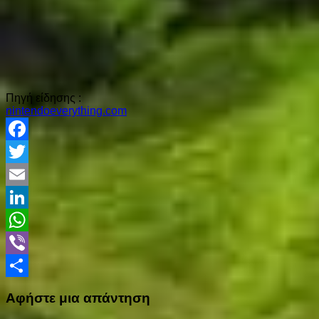
Πηγή είδησης :
nintendoeverything.com
Facebook
Twitter
Email
LinkedIn
WhatsApp
Viber
Share
Αφήστε μια απάντηση