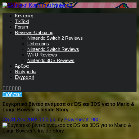
Κεντρική
TikTok!
Forum
Reviews-Unboxing
Nintendo Switch 2 Reviews
Unboxings
Nintendo Switch Reviews
Wii U Reviews
Nintendo 3DS Reviews
Άρθρα
Nintypedia
Εγγραφή
Ειδήσεις
Συγκριτικό βίντεο ανάμεσα σε DS και 3DS για το Mario &
Luigi: Bowser’s Inside Story
On 31 Δεκ 2018 1:00 μμ
, by
Braveheart1980