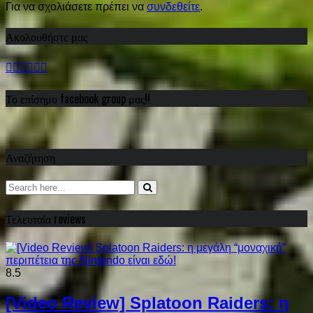
Για να σχολιάσετε πρέπει να
συνδεθείτε
.
Ακολουθήστε μας
Το επίσημο facebook group μας!!
Αναζήτηση
Τελευταία reviews
8.5
[Video Review] Splatoon Raiders: η