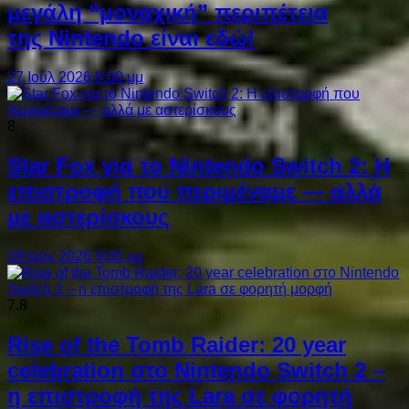
μεγάλη “μοναχική” περιπέτεια
της Nintendo είναι εδώ!
27 Ιούλ 2026 8:00 μμ
8
Star Fox για το Nintendo Switch 2: Η
επιστροφή που περιμέναμε — αλλά
με αστερίσκους
29 Ιούν 2026 9:00 μμ
7.8
Rise of the Tomb Raider: 20 year
celebration στο Nintendo Switch 2 –
η επιστροφή της Lara σε φορητή