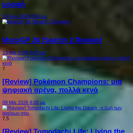
μορφή
15 Ιούν 2026 8:00 μμ
6
MotoGP 26 [Switch 2 Review]
13 Μάι 2026 8:00 μμ
7
[Review] Pokémon Champions: μια
ψηφιακή αρένα, πολλά κενά
09 Μάι 2026 8:00 μμ
7.5
[Review] Tomodachi Life: Living the