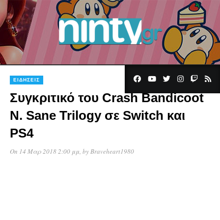
ΕΙΔΉΣΕΙΣ
Συγκριτικό του Crash Bandicoot
N. Sane Trilogy σε Switch και
PS4
On 14 Μαρ 2018 2:00 μμ
, by
Braveheart1980