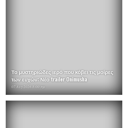
Το μυστηριώδες ιερό που κόβει τις μοίρες
των ευχών: Νέο trailer Onimusha
07 Αυγ 2026 8:00 πμ