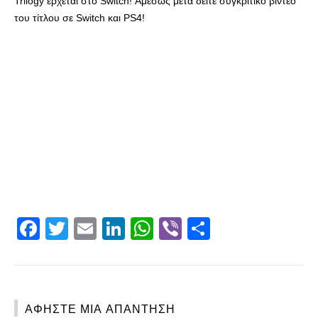
Trilogy έρχεται στο Switch! Αμέσως μετά δείτε συγκριτικό βίντεο
του τίτλου σε Switch και PS4!
Facebook
Twitter
Email
LinkedIn
WhatsApp
Viber
Share
ΑΦΉΣΤΕ ΜΙΑ ΑΠΆΝΤΗΣΗ