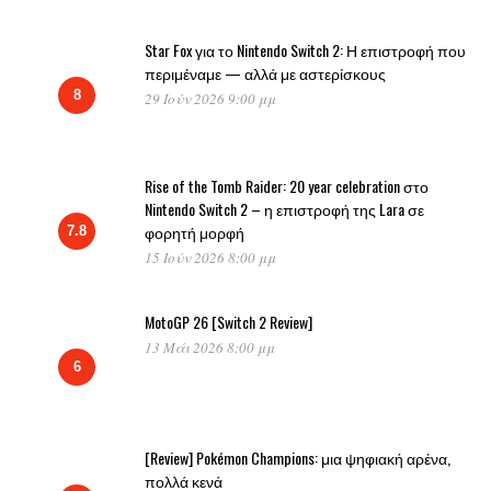
Star Fox για το Nintendo Switch 2: Η επιστροφή που
περιμέναμε — αλλά με αστερίσκους
8
29 Ιούν 2026 9:00 μμ
Rise of the Tomb Raider: 20 year celebration στο
Nintendo Switch 2 – η επιστροφή της Lara σε
φορητή μορφή
7.8
15 Ιούν 2026 8:00 μμ
MotoGP 26 [Switch 2 Review]
13 Μάι 2026 8:00 μμ
6
[Review] Pokémon Champions: μια ψηφιακή αρένα,
πολλά κενά