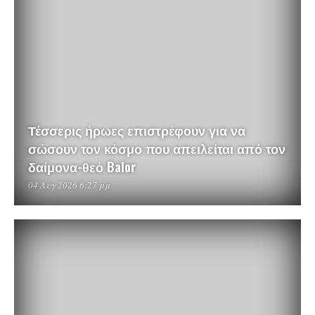
Τέσσερις ήρωες επιστρέφουν για να
σώσουν τον κόσμο που απειλείται από τον
δαίμονα-θεό Balor
04 Αυγ 2026 6:27 μμ