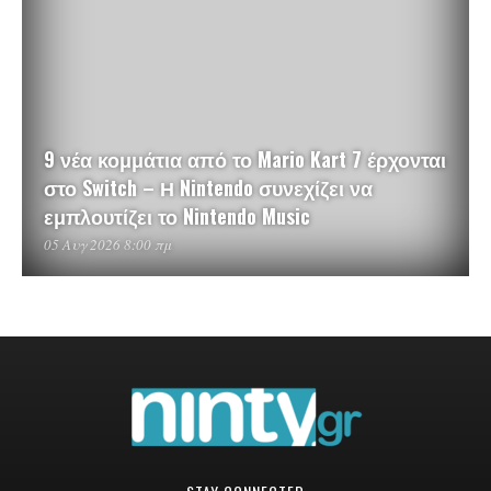
9 νέα κομμάτια από το Mario Kart 7 έρχονται
στο Switch – Η Nintendo συνεχίζει να
εμπλουτίζει το Nintendo Music
05 Αυγ 2026 8:00 πμ