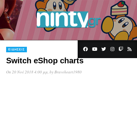
ΕΙΔΉΣΕΙΣ
Switch eShop charts
On 20 Νοέ 2018 4:00 μμ
, by
Braveheart1980