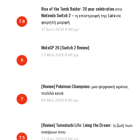
Rise of the Tomb Raider: 20 year celebration στο
Nintendo Switch 2 – η επιστροφή της Lara σε
φορητή μορφή
7.8
15 Ιούν 2026 8:00 μμ
MotoGP 26 [Switch 2 Review]
13 Μάι 2026 8:00 μμ
6
[Review] Pokémon Champions: μια ψηφιακή αρένα,
πολλά κενά
7
09 Μάι 2026 8:00 μμ
[Review] Tomodachi Life: Living the Dream : η ζωή των
ονείρων σου
7.5
21 Απρ 2026 6:00 μμ