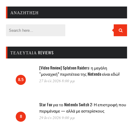
ΑΝΑΖΉΤΗΣΗ
ΤΕΛΕΥΤΑΊΑ REVIEWS
[Video Review] Splatoon Raiders: η μεγάλη
“μοναχική” περιπέτεια της Nintendo είναι εδώ!
8.5
27 Ιούλ 2026 8:00 μμ
Star Fox για το Nintendo Switch 2: Η επιστροφή που
περιμέναμε — αλλά με αστερίσκους
8
29 Ιούν 2026 9:00 μμ