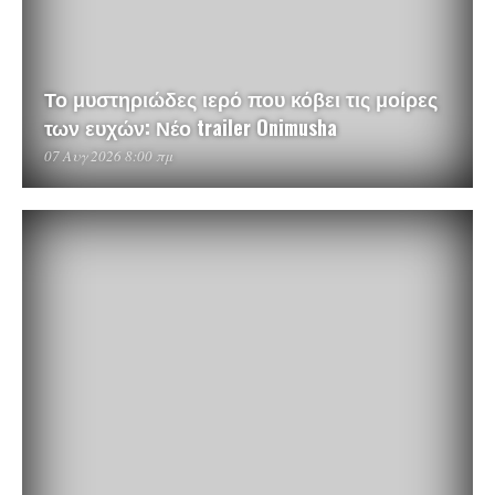
Το μυστηριώδες ιερό που κόβει τις μοίρες
των ευχών: Νέο trailer Onimusha
07 Αυγ 2026 8:00 πμ