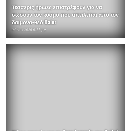
Τέσσερις ήρωες επιστρέφουν για να
σώσουν τον κόσμο που απειλείται από τον
δαίμονα-θεό Balor
04 Αυγ 2026 6:27 μμ