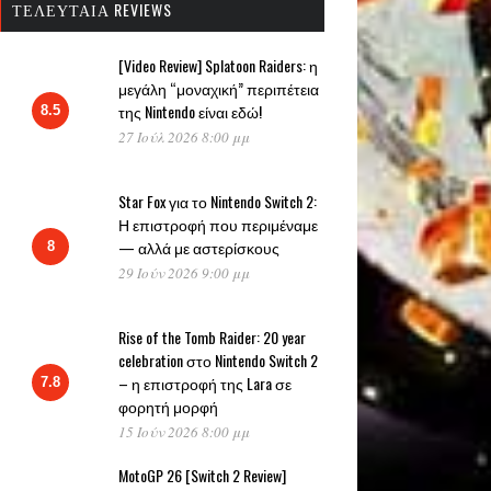
ΤΕΛΕΥΤΑΊΑ REVIEWS
[Video Review] Splatoon Raiders: η
μεγάλη “μοναχική” περιπέτεια
της Nintendo είναι εδώ!
8.5
27 Ιούλ 2026 8:00 μμ
Star Fox για το Nintendo Switch 2:
Η επιστροφή που περιμέναμε
— αλλά με αστερίσκους
8
29 Ιούν 2026 9:00 μμ
Rise of the Tomb Raider: 20 year
celebration στο Nintendo Switch 2
– η επιστροφή της Lara σε
7.8
φορητή μορφή
15 Ιούν 2026 8:00 μμ
MotoGP 26 [Switch 2 Review]