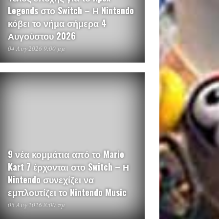
Legends στο Switch – Η Nintendo
κόβει το νήμα σήμερα 4
Αυγούστου 2026
04 Αυγ 2026 9:00 μμ
9 νέα κομμάτια από το Mario
Kart 7 έρχονται στο Switch – Η
Nintendo συνεχίζει να
εμπλουτίζει το Nintendo Music
05 Αυγ 2026 8:00 πμ