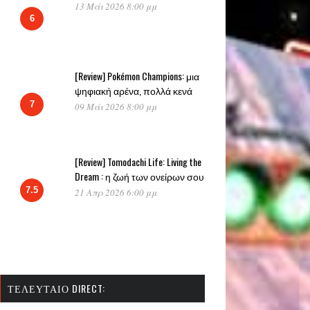
13 Μάι 2026 8:00 μμ
6
[Review] Pokémon Champions: μια
ψηφιακή αρένα, πολλά κενά
7
09 Μάι 2026 8:00 μμ
[Review] Tomodachi Life: Living the
Dream : η ζωή των ονείρων σου
7.5
21 Απρ 2026 6:00 μμ
ΤΕΛΕΥΤΑΊΟ DIRECT: