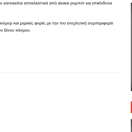
 κατοικείται αποκλειστικά από άκακα ρομπότ και επικίνδυνα
 χιούμορ και μερικές φορές με την πιο ενοχλητική συμπεριφορά
ου ξένου κόσμου.
App
r
hare