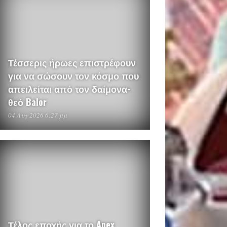
Τέσσερις ήρωες επιστρέφουν
για να σώσουν τον κόσμο που
απειλείται από τον δαίμονα-
θεό Balor
04 Αυγ 2026 6:27 μμ
Τέλος εποχής για το Apex