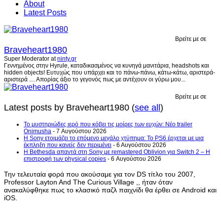
About
Latest Posts
Βρείτε με σε
Braveheart1980
Super Moderator
at
ninty.gr
Γεννημένος στην Hyrule, καταδικασμένος να κυνηγά μανιτάρια, headshots και
hidden objects! Ευτυχώς που υπάρχει και το πάνω-πάνω, κάτω-κάτω, αριστερά-
αριστερά .... Απορίας άξιο το γεγονός πως με αντέχουν οι γύρω μου...
Βρείτε με σε
Latest posts by Braveheart1980
(
see all
)
Το μυστηριώδες ιερό που κόβει τις μοίρες των ευχών: Νέο trailer
Onimusha
- 7 Αυγούστου 2026
Η Sony ετοιμάζει το επόμενο μεγάλο χτύπημα: Το PS6 έρχεται με μια
έκπληξη που κανείς δεν περιμένει
- 6 Αυγούστου 2026
Η Bethesda απαντά στη Sony με remastered Oblivion για Switch 2 – Η
επιστροφή των physical copies
- 6 Αυγούστου 2026
Την τελευταία φορά που ακούσαμε για τον DS τίτλο του 2007,
Professor Layton And The Curious Village ,, ήταν όταν
ανακαλύφθηκε πως το κλασικό παζλ παιχνίδι θα έρθει σε Android και
iOS.