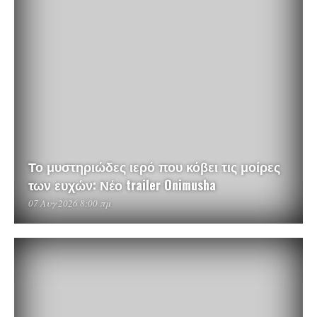
Το μυστηριώδες ιερό που κόβει τις μοίρες
των ευχών: Νέο trailer Onimusha
07 Αυγ 2026 8:00 πμ