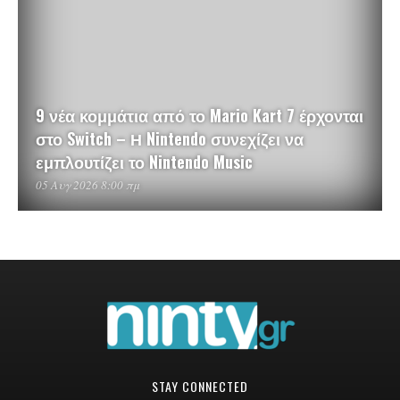
9 νέα κομμάτια από το Mario Kart 7 έρχονται
στο Switch – Η Nintendo συνεχίζει να
εμπλουτίζει το Nintendo Music
05 Αυγ 2026 8:00 πμ
STAY CONNECTED