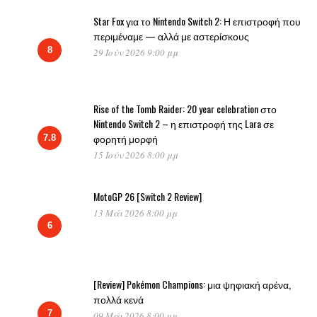
Star Fox για το Nintendo Switch 2: Η επιστροφή που
περιμέναμε — αλλά με αστερίσκους
8
29 Ιούν 2026 9:00 μμ
Rise of the Tomb Raider: 20 year celebration στο
Nintendo Switch 2 – η επιστροφή της Lara σε
φορητή μορφή
7.8
15 Ιούν 2026 8:00 μμ
MotoGP 26 [Switch 2 Review]
13 Μάι 2026 8:00 μμ
6
[Review] Pokémon Champions: μια ψηφιακή αρένα,
πολλά κενά
7
09 Μάι 2026 8:00 μμ