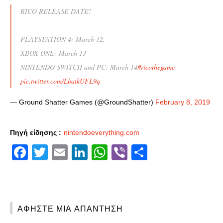
RICO RELEASE DATE!
PLAYSTATION 4: March 12,
XBOX ONE: March 13
NINTENDO SWITCH and PC: March 14
#ricothegame
pic.twitter.com/LbatkUFL9q
— Ground Shatter Games (@GroundShatter)
February 8, 2019
Πηγή είδησης :
nintendoeverything.com
Facebook
Twitter
Email
LinkedIn
WhatsApp
Viber
Share
ΑΦΉΣΤΕ ΜΙΑ ΑΠΆΝΤΗΣΗ