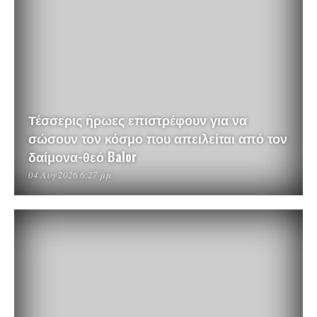
Τέσσερις ήρωες επιστρέφουν για να
σώσουν τον κόσμο που απειλείται από τον
δαίμονα-θεό Balor
04 Αυγ 2026 6:27 μμ