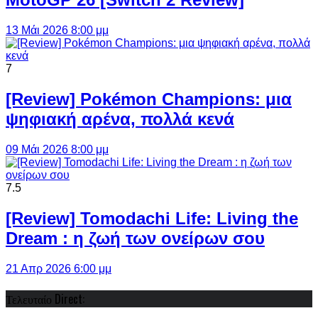
13 Μάι 2026 8:00 μμ
7
[Review] Pokémon Champions: μια
ψηφιακή αρένα, πολλά κενά
09 Μάι 2026 8:00 μμ
7.5
[Review] Tomodachi Life: Living the
Dream : η ζωή των ονείρων σου
21 Απρ 2026 6:00 μμ
Τελευταίο Direct: