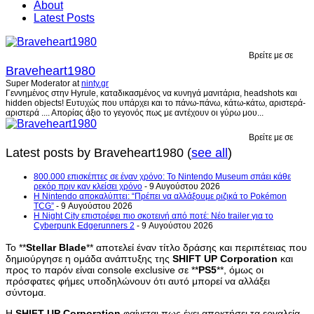
About
Latest Posts
Βρείτε με σε
Braveheart1980
Super Moderator
at
ninty.gr
Γεννημένος στην Hyrule, καταδικασμένος να κυνηγά μανιτάρια, headshots και
hidden objects! Ευτυχώς που υπάρχει και το πάνω-πάνω, κάτω-κάτω, αριστερά-
αριστερά .... Απορίας άξιο το γεγονός πως με αντέχουν οι γύρω μου...
Βρείτε με σε
Latest posts by Braveheart1980
(
see all
)
800.000 επισκέπτες σε έναν χρόνο: Το Nintendo Museum σπάει κάθε
ρεκόρ πριν καν κλείσει χρόνο
- 9 Αυγούστου 2026
Η Nintendo αποκαλύπτει: “Πρέπει να αλλάξουμε ριζικά το Pokémon
TCG”
- 9 Αυγούστου 2026
Η Night City επιστρέφει πιο σκοτεινή από ποτέ: Νέο trailer για το
Cyberpunk Edgerunners 2
- 9 Αυγούστου 2026
Το **
Stellar
Blade
** αποτελεί έναν τίτλο δράσης και περιπέτειας που
δημιούργησε η ομάδα ανάπτυξης της
SHIFT
UP
Corporation
και
προς το παρόν είναι console exclusive σε **
PS5
**, όμως οι
πρόσφατες φήμες υποδηλώνουν ότι αυτό μπορεί να αλλάξει
σύντομα.
Η
SHIFT
UP
Corporation
φαίνεται πως έχει αποκτήσει τα εργαλεία