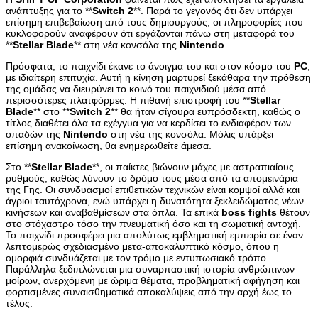
ανάπτυξης για το **
Switch
2
**. Παρά το γεγονός ότι δεν υπάρχει
επίσημη επιβεβαίωση από τους δημιουργούς, οι πληροφορίες που
κυκλοφορούν αναφέρουν ότι εργάζονται πάνω στη μεταφορά του
**
Stellar
Blade
** στη νέα κονσόλα της
Nintendo
.
Πρόσφατα, το παιχνίδι έκανε το άνοιγμα του και στον κόσμο του
PC
,
με ιδιαίτερη επιτυχία. Αυτή η κίνηση μαρτυρεί ξεκάθαρα την πρόθεση
της ομάδας να διευρύνει το κοινό του παιχνιδιού μέσα από
περισσότερες πλατφόρμες. Η πιθανή επιστροφή του **
Stellar
Blade
** στο **
Switch
2
** θα ήταν σίγουρα ευπρόσδεκτη, καθώς ο
τίτλος διαθέτει όλα τα εχέγγυα για να κερδίσει το ενδιαφέρον των
οπαδών της
Nintendo
στη νέα της κονσόλα. Μόλις υπάρξει
επίσημη ανακοίνωση, θα ενημερωθείτε άμεσα.
Στο **
Stellar
Blade
**, οι παίκτες βιώνουν μάχες με αστραπιαίους
ρυθμούς, καθώς λύνουν το δρόμο τους μέσα από τα απομεινάρια
της Γης. Οι συνδυασμοί επιθετικών τεχνικών είναι κομψοί αλλά και
άγριοι ταυτόχρονα, ενώ υπάρχει η δυνατότητα ξεκλειδώματος νέων
κινήσεων και αναβαθμίσεων στα όπλα. Τα επικά
boss
fights
θέτουν
στο στόχαστρο τόσο την πνευματική όσο και τη σωματική αντοχή.
Το παιχνίδι προσφέρει μια απολύτως εμβληματική εμπειρία σε έναν
λεπτομερώς σχεδιασμένο μετα-αποκαλυπτικό κόσμο, όπου η
ομορφιά συνδυάζεται με τον τρόμο με εντυπωσιακό τρόπο.
Παράλληλα ξεδιπλώνεται μια συναρπαστική ιστορία ανθρώπινων
μοίρων, ανερχόμενη με ώριμα θέματα, προβληματική αφήγηση και
φορτισμένες συναισθηματικά αποκαλύψεις από την αρχή έως το
τέλος.