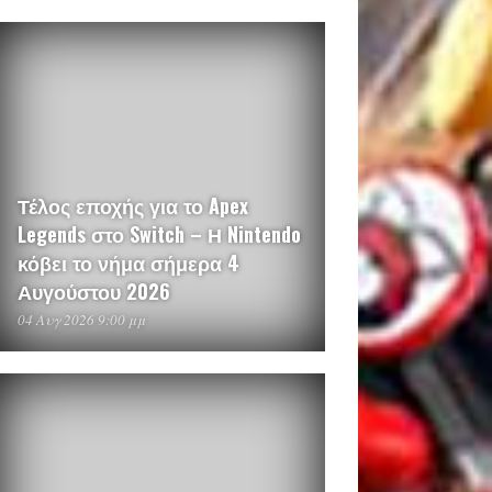
Τέλος εποχής για το Apex
Legends στο Switch – Η Nintendo
κόβει το νήμα σήμερα 4
Αυγούστου 2026
04 Αυγ 2026 9:00 μμ