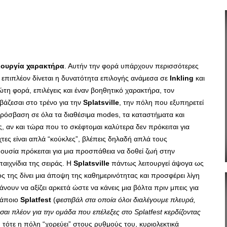
ιουργία χαρακτήρα
. Αυτήν την φορά υπάρχουν περισσότερες
 επιπλέον δίνεται η δυνατότητα επιλογής ανάμεσα σε
Inkling
και
τη φορά, επιλέγεις και έναν βοηθητικό χαρακτήρα, τον
ιβάζεσαι στο τρένο για την
Splatsville
, την πόλη που εξυπηρετεί
πρόσβαση σε όλα τα διαθέσιμα modes, τα καταστήματα και
, αν και τώρα που το σκέφτομαι καλύτερα δεν πρόκειται για
τες είναι απλά “κούκλες”, βλέπεις δηλαδή απλά τους
 ουσία πρόκειται για μια προσπάθεια να δοθεί ζωή στην
παιχνίδια της σειράς. Η
Splatsville
πάντως λειτουργεί άψογα ως
ς της δίνει μια άποψη της καθημερινότητας και προσφέρει λίγη
ουν να αξίζει αρκετά ώστε να κάνεις μια βόλτα πριν μπεις για
 κάποιο
Splatfest
(
φεστιβάλ στα οποία όλοι διαλέγουμε πλευρά,
σαι πλέον για την ομάδα που επέλεξες στο Splatfest κερδίζοντας
) τότε η πόλη “χορεύει” στους ρυθμούς του, κυριολεκτικά