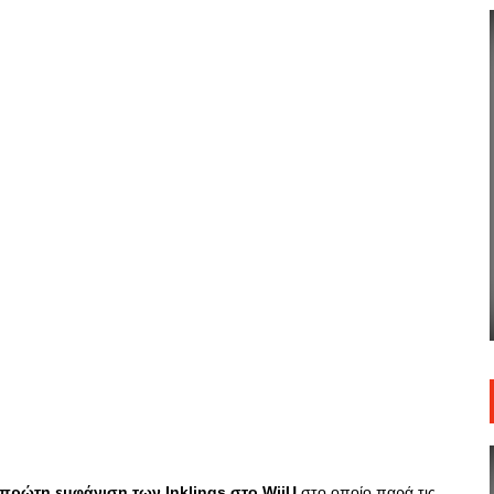
πρώτη εμφάνιση των Inklings στο WiiU
στο οποίο παρά τις