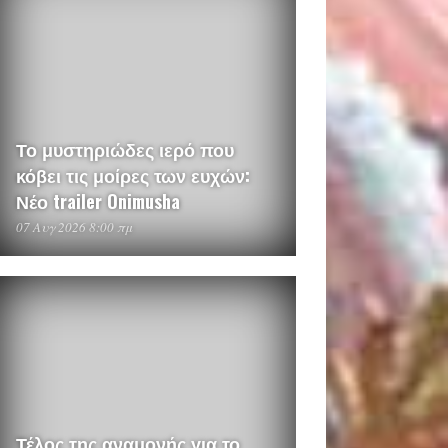
Το μυστηριώδες ιερό που
κόβει τις μοίρες των ευχών:
Νέο trailer Onimusha
07 Αυγ 2026 8:00 πμ
Τέλος της αναμονής για το