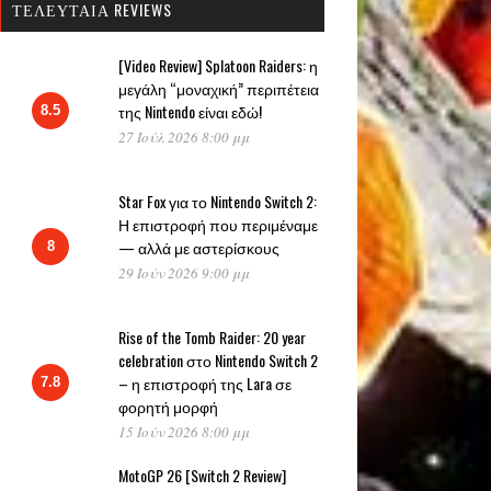
ΤΕΛΕΥΤΑΊΑ REVIEWS
[Video Review] Splatoon Raiders: η
μεγάλη “μοναχική” περιπέτεια
της Nintendo είναι εδώ!
8.5
27 Ιούλ 2026 8:00 μμ
Star Fox για το Nintendo Switch 2:
Η επιστροφή που περιμέναμε
— αλλά με αστερίσκους
8
29 Ιούν 2026 9:00 μμ
Rise of the Tomb Raider: 20 year
celebration στο Nintendo Switch 2
– η επιστροφή της Lara σε
7.8
φορητή μορφή
15 Ιούν 2026 8:00 μμ
MotoGP 26 [Switch 2 Review]