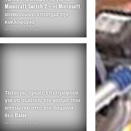
Minecraft Switch 2 – Η Microsoft
ανακοινώνει επίσημα την
κυκλοφορία
07 Αυγ 2026 6:00 μμ
Τέσσερις ήρωες επιστρέφουν
για να σώσουν τον κόσμο που
απειλείται από τον δαίμονα-
θεό Balor
04 Αυγ 2026 6:27 μμ