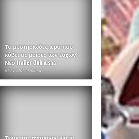
Το μυστηριώδες ιερό που
κόβει τις μοίρες των ευχών:
Νέο trailer Onimusha
07 Αυγ 2026 8:00 πμ
Τέλος της αναμονής για το