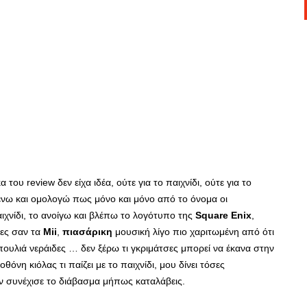
 του review δεν είχα ιδέα, ούτε για το παιχνίδι, ούτε για το
μένω και ομολογώ πως μόνο και μόνο από το όνομα οι
ιχνίδι, το ανοίγω και βλέπω το λογότυπο της
Square Enix
,
ρες σαν τα
Mii
,
πιασάρικη
μουσική λίγο πιο χαριτωμένη από ότι
πουλιά νεράιδες … δεν ξέρω τι γκριμάτσες μπορεί να έκανα στην
νη κιόλας τι παίζει με το παιχνίδι, μου δίνει τόσες
ν συνέχισε το διάβασμα μήπως καταλάβεις.