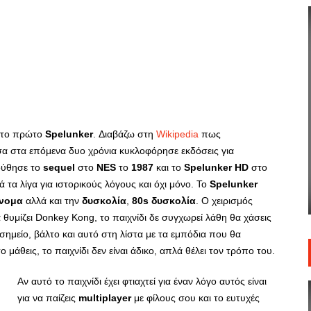
α το πρώτο
Spelunker
. Διαβάζω στη
Wikipedia
πως
σα στα επόμενα δυο χρόνια κυκλοφόρησε εκδόσεις για
ούθησε το
sequel
στο
NES
το
1987
και το
Spelunker HD
στο
 τα λίγα για ιστορικούς λόγους και όχι μόνο. Το
Spelunker
νομα
αλλά και την
δυσκολία
,
80s δυσκολία
. Ο χειρισμός
α θυμίζει Donkey Kong, το παιχνίδι δε συγχωρεί λάθη θα χάσεις
σημείο, βάλτο και αυτό στη λίστα με τα εμπόδια που θα
 μάθεις, το παιχνίδι δεν είναι άδικο, απλά θέλει τον τρόπο του.
Αν αυτό το παιχνίδι έχει φτιαχτεί για έναν λόγο αυτός είναι
για να παίζεις
multiplayer
με φίλους σου και το ευτυχές