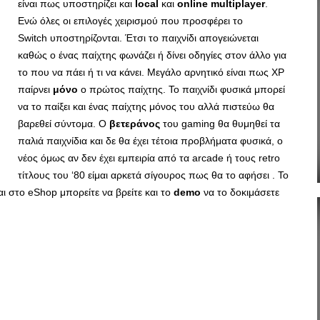
είναι πως υποστηρίζει και
local
και
online multiplayer
.
Ενώ όλες οι επιλογές χειρισμού που προσφέρει το
Switch υποστηρίζονται. Έτσι το παιχνίδι απογειώνεται
καθώς ο ένας παίχτης φωνάζει ή δίνει οδηγίες στον άλλο για
το που να πάει ή τι να κάνει. Μεγάλο αρνητικό είναι πως XP
παίρνει
μόνο
ο πρώτος παίχτης. Το παιχνίδι φυσικά μπορεί
να το παίξει και ένας παίχτης μόνος του αλλά πιστεύω θα
βαρεθεί σύντομα. Ο
βετεράνος
του gaming θα θυμηθεί τα
παλιά παιχνίδια και δε θα έχει τέτοια προβλήματα φυσικά, ο
νέος όμως αν δεν έχει εμπειρία από τα arcade ή τους retro
τίτλους του ‘80 είμαι αρκετά σίγουρος πως θα το αφήσει . Το
και στο eShop μπορείτε να βρείτε και το
demo
να το δοκιμάσετε