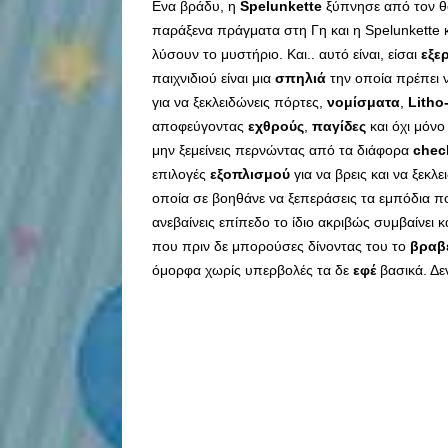
Ενα βράδυ, η
Spelunkette
ξύπνησε από τον θό
παράξενα πράγματα στη Γη και η Spelunkette κ
λύσουν το μυστήριο. Και.. αυτό είναι, είσαι
εξε
παιχνιδιού είναι μια
σπηλιά
την οποία πρέπει 
για να ξεκλειδώνεις πόρτες,
νομίσματα
,
Litho
αποφεύγοντας
εχθρούς
,
παγίδες
και όχι μόνο
μην ξεμείνεις περνώντας από τα διάφορα
chec
επιλογές
εξοπλισμού
για να βρεις και να ξεκλ
οποία σε βοηθάνε να ξεπεράσεις τα εμπόδια π
ανεβαίνεις επίπεδο το ίδιο ακριβώς συμβαίνει 
που πριν δε μπορούσες δίνοντας του το
βραβε
όμορφα χωρίς υπερβολές τα δε
εφέ
βασικά. Δεν