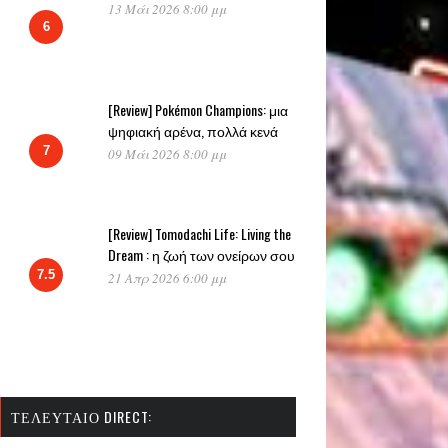
13 Μάι 2026 8:00 μμ
6
[Review] Pokémon Champions: μια
ψηφιακή αρένα, πολλά κενά
7
09 Μάι 2026 8:00 μμ
[Review] Tomodachi Life: Living the
Dream : η ζωή των ονείρων σου
7.5
21 Απρ 2026 6:00 μμ
ΤΕΛΕΥΤΑΊΟ DIRECT: