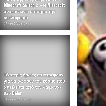
Minecraft Switch 2 – Η Microsoft
ανακοινώνει επίσημα την
κυκλοφορία
07 Αυγ 2026 6:00 μμ
Τέσσερις ήρωες επιστρέφουν
για να σώσουν τον κόσμο που
απειλείται από τον δαίμονα-
θεό Balor
04 Αυγ 2026 6:27 μμ