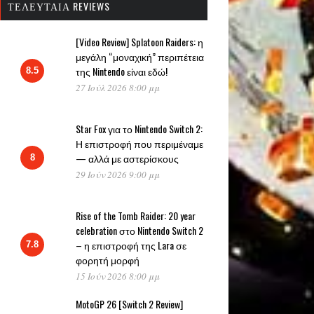
ΤΕΛΕΥΤΑΊΑ REVIEWS
[Video Review] Splatoon Raiders: η
μεγάλη “μοναχική” περιπέτεια
της Nintendo είναι εδώ!
8.5
27 Ιούλ 2026 8:00 μμ
Star Fox για το Nintendo Switch 2:
Η επιστροφή που περιμέναμε
— αλλά με αστερίσκους
8
29 Ιούν 2026 9:00 μμ
Rise of the Tomb Raider: 20 year
celebration στο Nintendo Switch 2
– η επιστροφή της Lara σε
7.8
φορητή μορφή
15 Ιούν 2026 8:00 μμ
MotoGP 26 [Switch 2 Review]