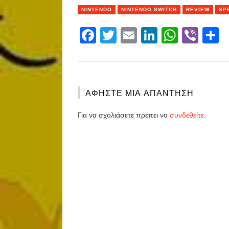
NINTENDO
NINTENDO SWITCH
REVIEW
SP
Facebook
Twitter
Email
LinkedIn
Whats
Vibe
S
ΑΦΉΣΤΕ ΜΙΑ ΑΠΆΝΤΗΣΗ
Για να σχολιάσετε πρέπει να
συνδεθείτε
.