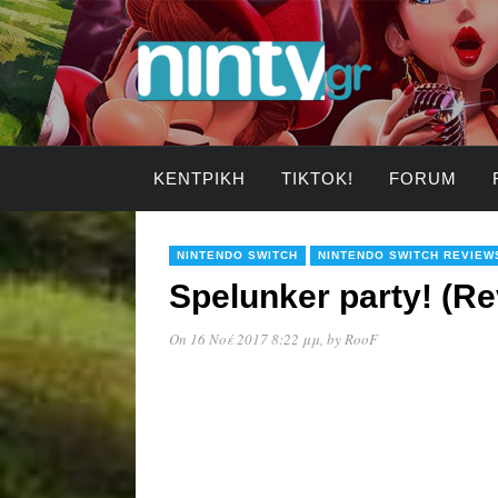
ΚΕΝΤΡΙΚΉ
TIKTOK!
FORUM
NINTENDO SWITCH
NINTENDO SWITCH REVIEW
Spelunker party! (Re
On 16 Νοέ 2017 8:22 μμ
, by
RooF