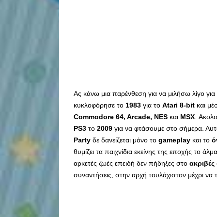
Ας κάνω μια παρένθεση για να μιλήσω λίγο γι
κυκλοφόρησε το
1983
για το
Atari 8-bit
και μέ
Commodore 64, Arcade, NES
και
MSX
. Ακολ
PS3
το
2009
για να φτάσουμε στο σήμερα. Αυτά
Party
δε δανείζεται μόνο το
gameplay
και το
ό
θυμίζει τα παιχνίδια εκείνης της εποχής το άλμ
αρκετές ζωές επειδή δεν πήδηξες στο
ακριβές
συναντήσεις, στην αρχή τουλάχιστον μέχρι να το