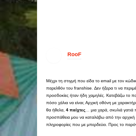
RooF
Μέχρι τη στιγμή που είδα το email με τον κώδικα
παρελθόν του franshise.
Δεν ήξερα τι να περι
προσδοκίες ήταν ήδη χαμηλές. Κατεβάζω το πα
πόσο χάλια να είναι; Αρχική οθόνη με χαρακτή
θα ήθελα,
4 παίχτες
… μια χαρά, σκυλιά γατιά 
προσπάθεια μου να καταλάβω από την αρχική οθό
πληροφορίες που με μπερδεύει. Προς το παρό