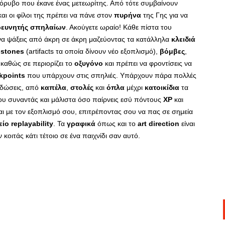
ρυβο που έκανε ένας μετεωρίτης. Από τότε συμβαίνουν
αι οι φίλοι της πρέπει να πάνε στον
πυρήνα
της Γης για να
ρευνητής σπηλαίων
. Ακούγετε ωραίο! Κάθε πίστα του
να ψάξεις από άκρη σε άκρη μαζεύοντας τα κατάλληλα
κλειδιά
-stones
(artifacts τα οποία δίνουν νέο εξοπλισμό),
βόμβες
,
 καθώς σε περιορίζει το
οξυγόνο
και πρέπει να φροντίσεις να
kpoints
που υπάρχουν στις σπηλιές. Υπάρχουν πάρα πολλές
ειδώσεις, από
καπέλα
,
στολές
και
όπλα
μέχρι
κατοικίδια
τα
ου συναντάς και μάλιστα όσο παίρνεις εσύ πόντους
XP
και
και με τον εξοπλισμό σου, επιτρέποντας σου να πας σε σημεία
ίο replayability
. Τα
γραφικά
όπως και το
art direction
είναι
 κοιτάς κάτι τέτοιο σε ένα παιχνίδι σαν αυτό.