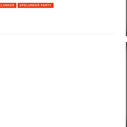
ELUNKER
SPELUNKER PARTY
App
r
hare