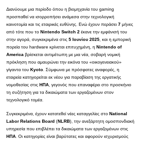
Διανύουμε μια περίοδο όπου η βιομηχανία του gaming
προσπαθεί να ισορροπήσει ανάμεσα στην τεχνολογική
καινοτομία και τις εταιρικές ευθύνης. Ενώ έχουν περάσει
7
μήνες
από τότε που το
Nintendo Switch 2
έκανε την εμφάνισή του
στην αγορά, συγκεκριμένα στις
5 Ιουνίου 2025
, και η εμπορική
πορεία του hardware κρίνεται επιτυχημένη, η
Nintendo of
America
βρίσκεται αντιμέτωπη με μια νέα, σοβαρή νομική
πρόκληση που αμαυρώνει την εικόνα του «οικογενειακού»
γίγαντα του
Kyoto
. Σύμφωνα με πρόσφατες αναφορές, η
εταιρεία κατηγορείται εκ νέου για παραβίαση της εργατικής
νομοθεσίας στις
HΠA
, γεγονός που επαναφέρει στο προσκήνιο
τη συζήτηση για τα δικαιώματα των εργαζομένων στον
τεχνολογικό τομέα.
Συγκεκριμένα, έχουν κατατεθεί νέες καταγγελίες στο
National
Labor Relations Board
(
NLRB
), την ανεξάρτητη ομοσπονδιακή
υπηρεσία που επιβλέπει τα δικαιώματα των εργαζομένων στις
HΠA
. Οι κατηγορίες είναι βαρύτατες και αφορούν ισχυρισμούς