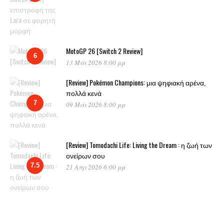
MotoGP 26 [Switch 2 Review]
6
13 Μάι 2026 8:00 μμ
[Review] Pokémon Champions: μια ψηφιακή αρένα,
πολλά κενά
7
09 Μάι 2026 8:00 μμ
[Review] Tomodachi Life: Living the Dream : η ζωή των
ονείρων σου
7.5
21 Απρ 2026 6:00 μμ