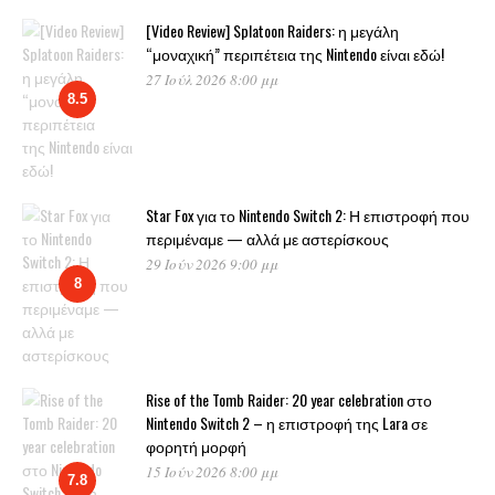
[Video Review] Splatoon Raiders: η μεγάλη
“μοναχική” περιπέτεια της Nintendo είναι εδώ!
27 Ιούλ 2026 8:00 μμ
8.5
Star Fox για το Nintendo Switch 2: Η επιστροφή που
περιμέναμε — αλλά με αστερίσκους
29 Ιούν 2026 9:00 μμ
8
Rise of the Tomb Raider: 20 year celebration στο
Nintendo Switch 2 – η επιστροφή της Lara σε
φορητή μορφή
15 Ιούν 2026 8:00 μμ
7.8