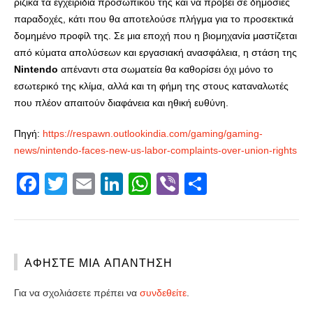
ριζικά τα εγχειρίδια προσωπικού της και να προβεί σε δημόσιες
παραδοχές, κάτι που θα αποτελούσε πλήγμα για το προσεκτικά
δομημένο προφίλ της. Σε μια εποχή που η βιομηχανία μαστίζεται
από κύματα απολύσεων και εργασιακή ανασφάλεια, η στάση της
Nintendo
απέναντι στα σωματεία θα καθορίσει όχι μόνο το
εσωτερικό της κλίμα, αλλά και τη φήμη της στους καταναλωτές
που πλέον απαιτούν διαφάνεια και ηθική ευθύνη.
Πηγή:
https://respawn.outlookindia.com/gaming/gaming-
news/nintendo-faces-new-us-labor-complaints-over-union-rights
Facebook
Twitter
Email
LinkedIn
WhatsApp
Viber
Share
ΑΦΉΣΤΕ ΜΙΑ ΑΠΆΝΤΗΣΗ
Για να σχολιάσετε πρέπει να
συνδεθείτε
.