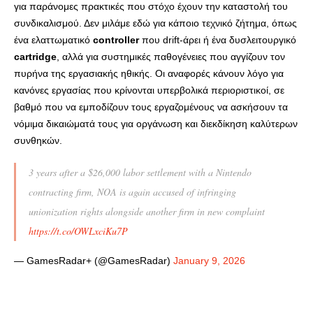
για παράνομες πρακτικές που στόχο έχουν την καταστολή του
συνδικαλισμού. Δεν μιλάμε εδώ για κάποιο τεχνικό ζήτημα, όπως
ένα ελαττωματικό
controller
που drift-άρει ή ένα δυσλειτουργικό
cartridge
, αλλά για συστημικές παθογένειες που αγγίζουν τον
πυρήνα της εργασιακής ηθικής. Οι αναφορές κάνουν λόγο για
κανόνες εργασίας που κρίνονται υπερβολικά περιοριστικοί, σε
βαθμό που να εμποδίζουν τους εργαζομένους να ασκήσουν τα
νόμιμα δικαιώματά τους για οργάνωση και διεκδίκηση καλύτερων
συνθηκών.
3 years after a $26,000 labor settlement with a Nintendo
contracting firm, NOA is again accused of infringing
unionization rights alongside another firm in new complaint
https://t.co/OWLxciKu7P
— GamesRadar+ (@GamesRadar)
January 9, 2026