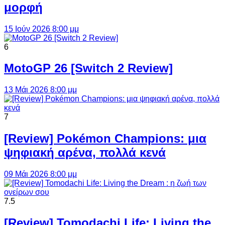
μορφή
15 Ιούν 2026 8:00 μμ
6
MotoGP 26 [Switch 2 Review]
13 Μάι 2026 8:00 μμ
7
[Review] Pokémon Champions: μια
ψηφιακή αρένα, πολλά κενά
09 Μάι 2026 8:00 μμ
7.5
[Review] Tomodachi Life: Living the