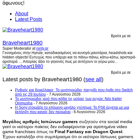
About
Latest Posts
Βρείτε με σε
Braveheart1980
Super Moderator
at
ninty.gr
Γεννημένος στην Hyrule, καταδικασμένος να κυνηγά μανιτάρια, headshots και
hidden objects! Ευτυχώς που υπάρχει και το πάνω-πάνω, κάτω-κάτω, αριστερά-
αριστερά .... Απορίας άξιο το γεγονός πως με αντέχουν οι γύρω μου...
Βρείτε με σε
Latest posts by Braveheart1980
(
see all
)
Ρυθμός και βρικόλακες: Το μυστηριώδες παιχνίδι που ήρθε στο Switch
από τις 29 Ιουλίου
- 7 Αυγούστου 2026
Το μυστηριώδες ιερό που κόβει τις μοίρες των ευχών: Νέο trailer
Onimusha
- 7 Αυγούστου 2026
Η Sony ετοιμάζει το επόμενο μεγάλο χτύπημα: Το PS6 έρχεται με μια
έκπληξη που κανείς δεν περιμένει
- 6 Αυγούστου 2026
Μεγάλος αριθμός Ιαπώνων gamers
συζητούν στα social media
γιατί οι νεότεροι παίκτες δεν ενδιαφέρονται για αγαπημένα video
game franchises όπως τα
Final Fantasy και Dragon Quest
.
Έχουν καταλήξει στο συμπέρασμα ότι οι νεότεροι Ιάπωνες gamers