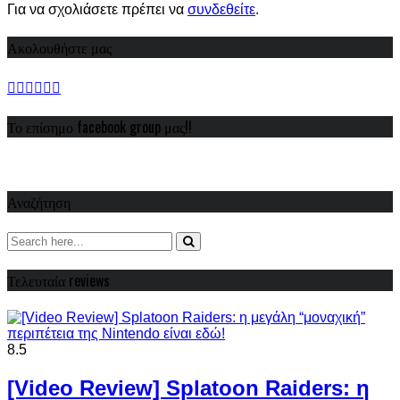
Για να σχολιάσετε πρέπει να
συνδεθείτε
.
Ακολουθήστε μας
Το επίσημο facebook group μας!!
Αναζήτηση
Τελευταία reviews
8.5
[Video Review] Splatoon Raiders: η