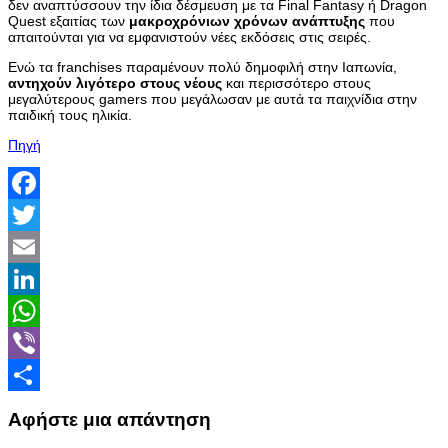
δεν αναπτύσσουν την ίδια δέσμευση με τα Final Fantasy ή Dragon
Quest εξαιτίας των
μακροχρόνιων χρόνων ανάπτυξης
που
απαιτούνται για να εμφανιστούν νέες εκδόσεις στις σειρές.
Ενώ τα franchises παραμένουν πολύ δημοφιλή στην Ιαπωνία,
αντηχούν λιγότερο στους νέους
και περισσότερο στους
μεγαλύτερους gamers που μεγάλωσαν με αυτά τα παιχνίδια στην
παιδική τους ηλικία.
Πηγή
Facebook
Twitter
Email
LinkedIn
WhatsApp
Viber
Share
Αφήστε μια απάντηση