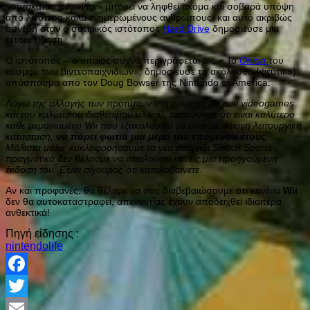
«
αυτοκαταστρέφονται
» μπορεί να ληφθεί ακόμα και σοβαρά υπόψη
από λιγότερο καλά ενημερωμένους ανθρώπους, και αυτό ακριβώς
συνέβη όταν ο σατιρικός ιστότοπος
Hard Drive
δημοσίευσε μια
τέτοια είδηση.
Ο ιστότοπος – ο οποίος συχνά περιγράφεται ως « Το
Onion
του
κόσμου των βιντεοπαιχνιδιών», δημοσίευσε το ακόλουθο (ψεύτικο)
απόσπασμα από τον Doug Bowser της Nintendo of America:
Λόγω της αλλαγής των προτύπων στη βιομηχανία των videogames
και του καλύτερου διαθέσιμου υλικού, πιστεύουμε ότι είναι καλύτερο
κάθε μεμονωμένο Wii που εξακολουθεί να είναι σε άψογη λειτουργική
κατάσταση,
να πάρει φωτιά μια μέρα του επόμενου έτους
. .
Μάλιστα μόλις κυκλοφορήσουμε το νέο παιχνίδι Switch Sports ,
πραγματικά δεν θέλουμε να απολαύσει κανείς μια προηγούμενη
έκδοση του. Είμαι σίγουρος ότι καταλαβαίνετε.
Αν και προφανές, θα θέλαμε να σας διαβεβαιώσουμε ότι κανένα
Wii
δεν θα αυτοκαταστραφεί, απεναντίας έχουν αποδειχθεί ιδιαιτέρα
ανθεκτικά!
Πηγή είδησης :
nintendolife
Facebook
Twitter