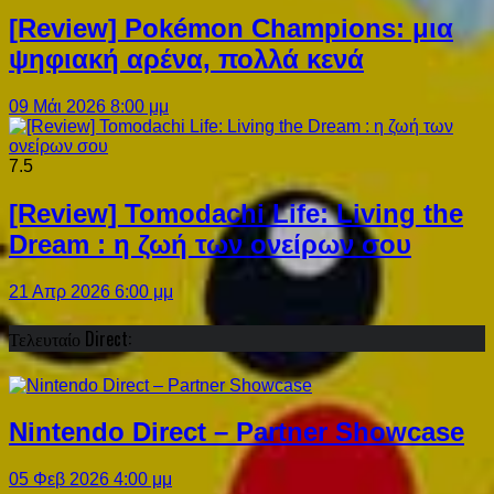
[Review] Pokémon Champions: μια
ψηφιακή αρένα, πολλά κενά
09 Μάι 2026 8:00 μμ
7.5
[Review] Tomodachi Life: Living the
Dream : η ζωή των ονείρων σου
21 Απρ 2026 6:00 μμ
Τελευταίο Direct:
Nintendo Direct – Partner Showcase
05 Φεβ 2026 4:00 μμ