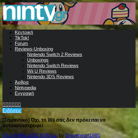
Κεντρική
TikTok!
Forum
Reviews-Unboxing
Nintendo Switch 2 Reviews
Unboxings
Nintendo Switch Reviews
Wii U Reviews
Nintendo 3DS Reviews
Άρθρα
Nintypedia
Εγγραφή
Ειδήσεις
[Σημαντικό] Όχι, το Wii σας δεν πρόκειται να
αυτοκαταστραφεί
On 14 Μαρ 2022 8:00 μμ
, by
Braveheart1980