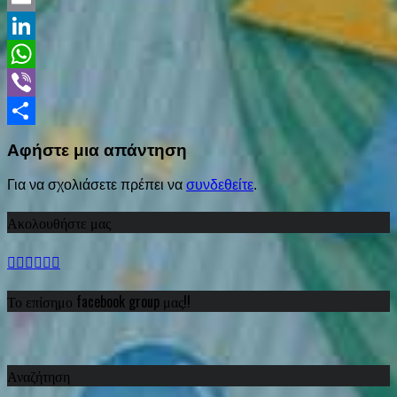
Email
LinkedIn
WhatsApp
Viber
Share
Αφήστε μια απάντηση
Για να σχολιάσετε πρέπει να
συνδεθείτε
.
Ακολουθήστε μας
Το επίσημο facebook group μας!!
Αναζήτηση