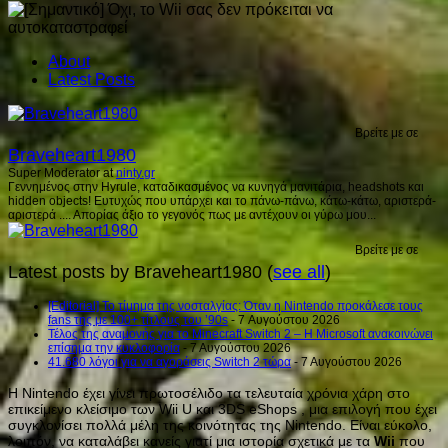
About
Latest Posts
Βρείτε με σε
Braveheart1980
Super Moderator
at
ninty.gr
Γεννημένος στην Hyrule, καταδικασμένος να κυνηγά μανιτάρια, headshots και
hidden objects! Ευτυχώς που υπάρχει και το πάνω-πάνω, κάτω-κάτω, αριστερά-
αριστερά .... Απορίας άξιο το γεγονός πως με αντέχουν οι γύρω μου...
Βρείτε με σε
Latest posts by Braveheart1980
(
see all
)
[Editorial] Το τίμημα της νοσταλγίας: Όταν η Nintendo προκάλεσε τους
fans της με 100+ τίτλους του ’90s
- 7 Αυγούστου 2026
Τέλος της αναμονής για το Minecraft Switch 2 – Η Microsoft ανακοινώνει
επίσημα την κυκλοφορία
- 7 Αυγούστου 2026
41.680 λόγοι για να αγοράσεις Switch 2 τώρα
- 7 Αυγούστου 2026
Η Nintendo έχει γίνει πρωτοσέλιδο τα τελευταία χρόνια χάρη στο
επικείμενο κλείσιμο των Wii U και 3DS eShops , μια επιλογή που έχει
συγκλονίσει πολλά μέλη της κοινότητας της Nintendo. Είναι εύκολο,
λοιπόν, να καταλάβει κανείς γιατί μια ιστορία σχετικά με τα
Wii
που