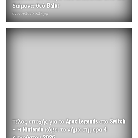
δαίμονα-θεό Balor
04 Αυγ 2026 6:27 μμ
Τέλος εποχής για το Apex Legends στο Switch
– Η Nintendo κόβει το νήμα σήμερα 4
Αυγούστου 2026