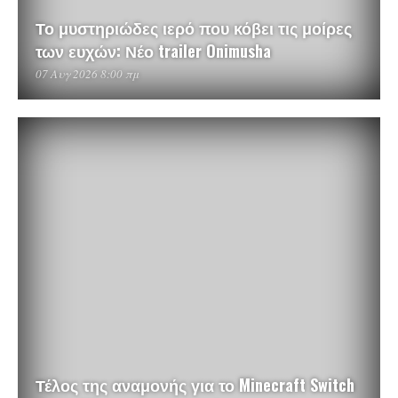
Το μυστηριώδες ιερό που κόβει τις μοίρες
των ευχών: Νέο trailer Onimusha
07 Αυγ 2026 8:00 πμ
Τέλος της αναμονής για το Minecraft Switch