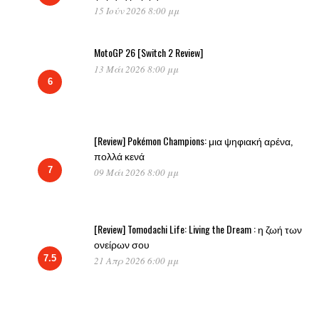
15 Ιούν 2026 8:00 μμ
MotoGP 26 [Switch 2 Review]
13 Μάι 2026 8:00 μμ
6
[Review] Pokémon Champions: μια ψηφιακή αρένα,
πολλά κενά
7
09 Μάι 2026 8:00 μμ
[Review] Tomodachi Life: Living the Dream : η ζωή των
ονείρων σου
7.5
21 Απρ 2026 6:00 μμ