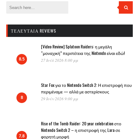
ΤΕΛΕΥΤΑΊΑ REVIEWS
[Video Review] Splatoon Raiders: η μεγάλη
“μοναχική” περιπέτεια της Nintendo είναι εδώ!
8.5
27 Ιούλ 2026 8:00 μμ
Star Fox για το Nintendo Switch 2: Η επιστροφή που
περιμέναμε — αλλά με αστερίσκους
8
29 Ιούν 2026 9:00 μμ
Rise of the Tomb Raider: 20 year celebration στο
Nintendo Switch 2 – η επιστροφή της Lara σε
φορητή μορφή
7.8