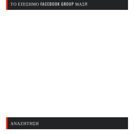
ΤΟ ΕΠΊΣΗΜΟ FACEBOOK GROUP ΜΑΣ!!
ΑΝΑΖΉΤΗΣΗ