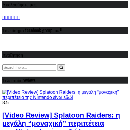
Ακολουθήστε μας
Το επίσημο facebook group μας!!
Αναζήτηση
Τελευταία reviews
8.5
[Video Review] Splatoon Raiders: η
μεγάλη “μοναχική” περιπέτεια