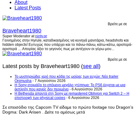
About
Latest Posts
Βρείτε με σε
Braveheart1980
Super Moderator
at
ninty.gr
Γεννημένος στην Hyrule, καταδικασμένος να κυνηγά μανιτάρια, headshots και
hidden objects! Ευτυχώς που υπάρχει και το πάνω-πάνω, κάτω-κάτω, αριστερά-
αριστερά .... Απορίας άξιο το γεγονός πως με αντέχουν οι γύρω μου...
Βρείτε με σε
Latest posts by Braveheart1980
(
see all
)
Το μυστηριώδες ιερό που κόβει τις μοίρες των ευχών: Νέο trailer
Onimusha
- 7 Αυγούστου 2026
Η Sony ετοιμάζει το επόμενο μεγάλο χτύπημα: Το PS6 έρχεται με μια
έκπληξη που κανείς δεν περιμένει
- 6 Αυγούστου 2026
Η Bethesda απαντά στη Sony με remastered Oblivion για Switch 2 – Η
επιστροφή των physical copies
- 6 Αυγούστου 2026
Σε επεισόδιο της Capcom TV είδαμε το πρώτο footage του Dragon’s
Dogma: Dark Arisen . Δείτε το αμέσως μετά