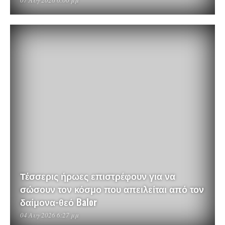
07 Αυγ 2026 6:00 μμ
Τέσσερις ήρωες επιστρέφουν για να
σώσουν τον κόσμο που απειλείται από τον
δαίμονα-θεό Balor
04 Αυγ 2026 6:27 μμ