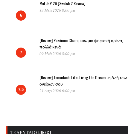
MotoGP 26 [Switch 2 Review]
13 Μάι 2026 8:00 μμ
6
[Review] Pokémon Champions: μια ψηφιακή αρένα,
πολλά κενά
7
09 Μάι 2026 8:00 μμ
[Review] Tomodachi Life: Living the Dream : η ζωή των
ονείρων σου
7.5
21 Απρ 2026 6:00 μμ
ΤΕΛΕΥΤΑΊΟ DIRECT: