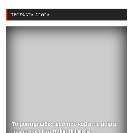
ΠΡΌΣΦΑΤΑ ΆΡΘΡΑ
Το μυστηριώδες ιερό που κόβει τις μοίρες
των ευχών: Νέο trailer Onimusha