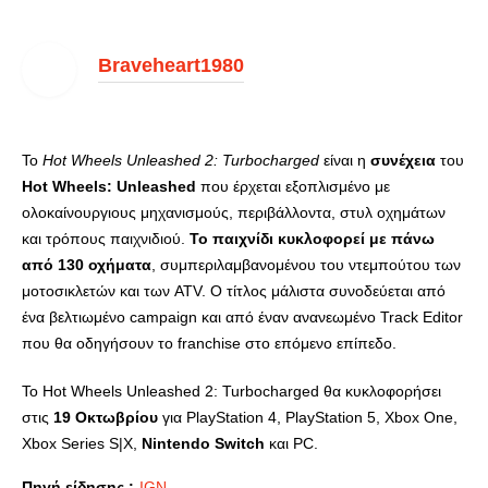
Braveheart1980
Το
Hot Wheels Unleashed 2: Turbocharged
είναι η
συνέχεια
του
Hot Wheels: Unleashed
που έρχεται εξοπλισμένο με
ολοκαίνουργιους μηχανισμούς, περιβάλλοντα, στυλ οχημάτων
και τρόπους παιχνιδιού.
Το παιχνίδι κυκλοφορεί με πάνω
από 130 οχήματα
, συμπεριλαμβανομένου του ντεμπούτου των
μοτοσικλετών και των ATV. O τίτλος μάλιστα συνοδεύεται από
ένα βελτιωμένο campaign και από έναν ανανεωμένο Track Editor
που θα οδηγήσουν το franchise στο επόμενο επίπεδο.
Το Hot Wheels Unleashed 2: Turbocharged θα κυκλοφορήσει
στις
19 Οκτωβρίου
για PlayStation 4, PlayStation 5, Xbox One,
Xbox Series S|X,
Nintendo Switch
και PC.
Πηγή είδησης :
IGN