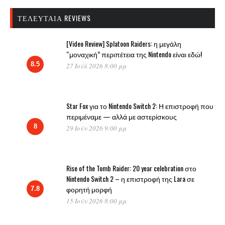
ΤΕΛΕΥΤΑΊΑ REVIEWS
[Video Review] Splatoon Raiders: η μεγάλη
“μοναχική” περιπέτεια της Nintendo είναι εδώ!
8.5
27 Ιούλ 2026 8:00 μμ
Star Fox για το Nintendo Switch 2: Η επιστροφή που
περιμέναμε — αλλά με αστερίσκους
8
29 Ιούν 2026 9:00 μμ
Rise of the Tomb Raider: 20 year celebration στο
Nintendo Switch 2 – η επιστροφή της Lara σε
φορητή μορφή
7.8
15 Ιούν 2026 8:00 μμ