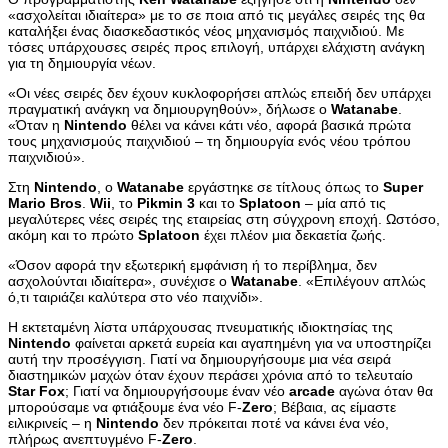
«ασχολείται ιδιαίτερα» με το σε ποια από τις μεγάλες σειρές της θα
καταλήξει ένας διασκεδαστικός νέος μηχανισμός παιχνιδιού. Με
τόσες υπάρχουσες σειρές προς επιλογή, υπάρχει ελάχιστη ανάγκη
για τη δημιουργία νέων.
«Οι νέες σειρές δεν έχουν κυκλοφορήσει απλώς επειδή δεν υπάρχει
πραγματική ανάγκη να δημιουργηθούν», δήλωσε ο
Watanabe
.
«Όταν η
Nintendo
θέλει να κάνει κάτι νέο, αφορά βασικά πρώτα
τους μηχανισμούς παιχνιδιού – τη δημιουργία ενός νέου τρόπου
παιχνιδιού».
Στη
Nintendo
, ο
Watanabe
εργάστηκε σε τίτλους όπως το
Super
Mario
Bros
.
Wii
, το
Pikmin
3
και το
Splatoon
– μία από τις
μεγαλύτερες νέες σειρές της εταιρείας στη σύγχρονη εποχή. Ωστόσο,
ακόμη και το πρώτο
Splatoon
έχει πλέον μια δεκαετία ζωής.
«Όσον αφορά την εξωτερική εμφάνιση ή το περίβλημα, δεν
ασχολούνται ιδιαίτερα», συνέχισε ο
Watanabe
. «Επιλέγουν απλώς
ό,τι ταιριάζει καλύτερα στο νέο παιχνίδι».
Η εκτεταμένη λίστα υπάρχουσας πνευματικής ιδιοκτησίας της
Nintendo
φαίνεται αρκετά ευρεία και αγαπημένη για να υποστηρίζει
αυτή την προσέγγιση. Γιατί να δημιουργήσουμε μια νέα σειρά
διαστημικών μαχών όταν έχουν περάσει χρόνια από το τελευταίο
Star
Fox
; Γιατί να δημιουργήσουμε έναν νέο
arcade
αγώνα όταν θα
μπορούσαμε να φτιάξουμε ένα νέο F-
Zero
; Βέβαια, ας είμαστε
ειλικρινείς – η
Nintendo
δεν πρόκειται ποτέ να κάνει ένα νέο,
πλήρως ανεπτυγμένο F-
Zero
.