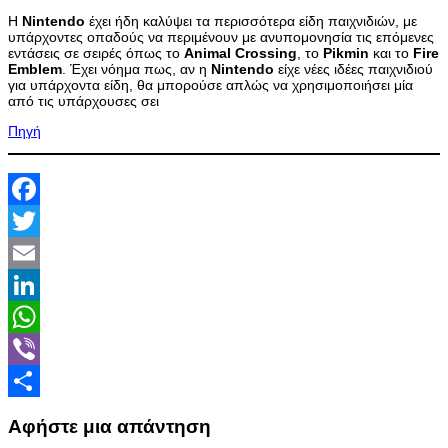
Η
Nintendo
έχει ήδη καλύψει τα περισσότερα είδη παιχνιδιών, με
υπάρχοντες οπαδούς να περιμένουν με ανυπομονησία τις επόμενες
εντάσεις σε σειρές όπως το
Animal
Crossing
, το
Pikmin
και το
Fire
Emblem
. Έχει νόημα πως, αν η
Nintendo
είχε νέες ιδέες παιχνιδιού
για υπάρχοντα είδη, θα μπορούσε απλώς να χρησιμοποιήσει μία
από τις υπάρχουσες σει
Πηγή
Facebook
Twitter
Email
LinkedIn
WhatsApp
Viber
Share
Αφήστε μια απάντηση