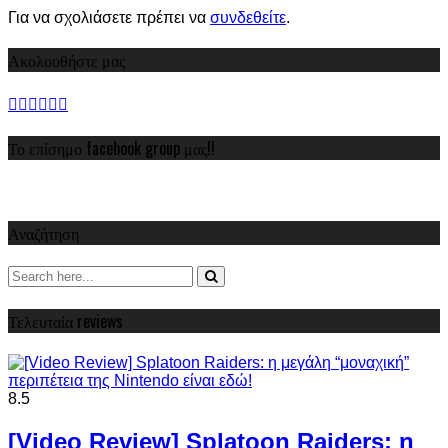
Για να σχολιάσετε πρέπει να
συνδεθείτε
.
Ακολουθήστε μας
Το επίσημο facebook group μας!!
Αναζήτηση
Τελευταία reviews
8.5
[Video Review] Splatoon Raiders: η