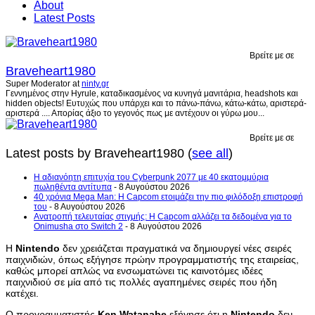
About
Latest Posts
Βρείτε με σε
Braveheart1980
Super Moderator
at
ninty.gr
Γεννημένος στην Hyrule, καταδικασμένος να κυνηγά μανιτάρια, headshots και
hidden objects! Ευτυχώς που υπάρχει και το πάνω-πάνω, κάτω-κάτω, αριστερά-
αριστερά .... Απορίας άξιο το γεγονός πως με αντέχουν οι γύρω μου...
Βρείτε με σε
Latest posts by Braveheart1980
(
see all
)
H αδιανόητη επιτυχία του Cyberpunk 2077 με 40 εκατομμύρια
πωληθέντα αντίτυπα
- 8 Αυγούστου 2026
40 χρόνια Mega Man: Η Capcom ετοιμάζει την πιο φιλόδοξη επιστροφή
του
- 8 Αυγούστου 2026
Ανατροπή τελευταίας στιγμής: Η Capcom αλλάζει τα δεδομένα για το
Onimusha στο Switch 2
- 8 Αυγούστου 2026
Η
Nintendo
δεν χρειάζεται πραγματικά να δημιουργεί νέες σειρές
παιχνιδιών, όπως εξήγησε πρώην προγραμματιστής της εταιρείας,
καθώς μπορεί απλώς να ενσωματώνει τις καινοτόμες ιδέες
παιχνιδιού σε μία από τις πολλές αγαπημένες σειρές που ήδη
κατέχει.
Ο προγραμματιστής
Ken
Watanabe
εξήγησε ότι η
Nintendo
δεν