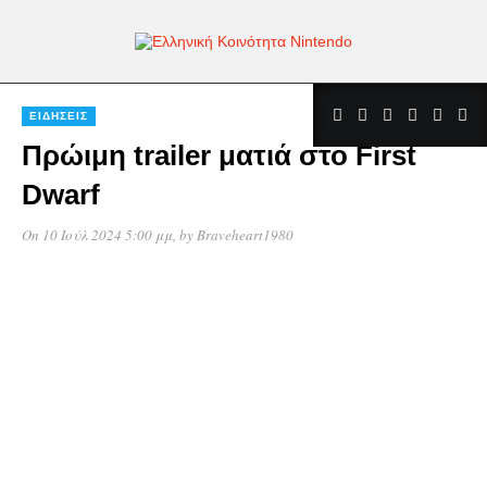
ΕΙΔΉΣΕΙΣ
Πρώιμη trailer ματιά στο First
Dwarf
On 10 Ιούλ 2024 5:00 μμ
, by
Braveheart1980