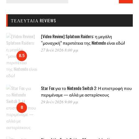
ΤΕΛΕΥΤΑΊΑ REVIEWS
[Video Review] Splatoon Raiders: η μεγάλη
“μοναχική” περιπέτεια της Nintendo είναι εδώ!
27 Ιούλ 2026 8:00 μμ
8.5
Star Fox για το Nintendo Switch 2: Η επιστροφή που
περιμέναμε — αλλά με αστερίσκους
29 Ιούν 2026 9:00 μμ
8