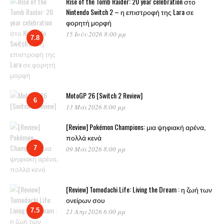
Rise of the Tomb Raider: 20 year celebration στο
Nintendo Switch 2 – η επιστροφή της Lara σε
φορητή μορφή
15 Ιούν 2026 8:00 μμ
7.8
MotoGP 26 [Switch 2 Review]
6
13 Μάι 2026 8:00 μμ
[Review] Pokémon Champions: μια ψηφιακή αρένα,
πολλά κενά
7
09 Μάι 2026 8:00 μμ
[Review] Tomodachi Life: Living the Dream : η ζωή των
ονείρων σου
7.5
21 Απρ 2026 6:00 μμ