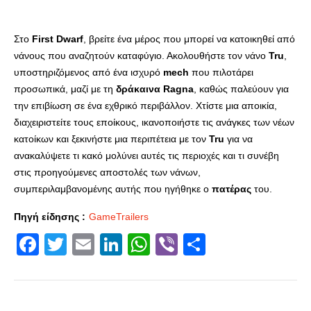
Στο
First Dwarf
, βρείτε ένα μέρος που μπορεί να κατοικηθεί από
νάνους που αναζητούν καταφύγιο. Ακολουθήστε τον νάνο
Tru
,
υποστηριζόμενος από ένα ισχυρό
mech
που πιλοτάρει
προσωπικά, μαζί με τη
δράκαινα Ragna
, καθώς παλεύουν για
την επιβίωση σε ένα εχθρικό περιβάλλον. Χτίστε μια αποικία,
διαχειριστείτε τους εποίκους, ικανοποιήστε τις ανάγκες των νέων
κατοίκων και ξεκινήστε μια περιπέτεια με τον
Tru
για να
ανακαλύψετε τι κακό μολύνει αυτές τις περιοχές και τι συνέβη
στις προηγούμενες αποστολές των νάνων,
συμπεριλαμβανομένης αυτής που ηγήθηκε ο
πατέρας
του.
Πηγή είδησης :
GameTrailers
Facebook
Twitter
Email
LinkedIn
WhatsApp
Viber
Share