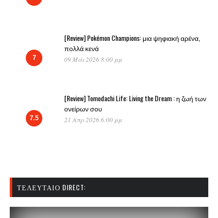
[Review] Pokémon Champions: μια ψηφιακή αρένα,
πολλά κενά
7
09 Μάι 2026 8:00 μμ
[Review] Tomodachi Life: Living the Dream : η ζωή των
ονείρων σου
7.5
21 Απρ 2026 6:00 μμ
ΤΕΛΕΥΤΑΊΟ DIRECT: