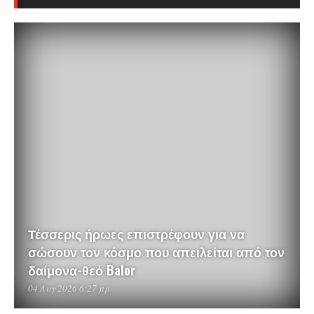
Τέσσερις ήρωες επιστρέφουν για να
σώσουν τον κόσμο που απειλείται από τον
δαίμονα-θεό Balor
04 Αυγ 2026 6:27 μμ