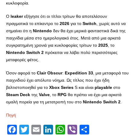
κυκλοφορία.
Ο
leaker
εξήγησε ότι οι τίτλοι τρίτων θα αποτελέσουν
πραγματικά το επίκεντρο το
2026
για το
Switch
, χωρίς αυτό να
σημαίνει ότι η
Nintendo
δεν θα έχει μερικά φανταστικά δικά της
παιχνίδια μέσα στο ημερολογιακό έτος. Μετά από μια αρκετά
συγκρατημένη χρονιά για κυκλοφορίες τρίτων το
2025
, το
Nintendo
Switch
2
πρόκειται να λάβει πολύ περισσότερες
μεταφορές φέτος.
Όσον αφορά το
Clair
Obscur
:
Expedition
33
, μια μεταφορά του
παιχνιδιού έχει απόλυτο νόημα. Ως τίτλος που έχει ήδη
βελτιστοποιηθεί για το
Xbox
Series
S και είναι
playable
στο
Steam
Deck
της
Valve
, το
RPG
θα πρέπει να έχει μια αρκετά
ομαλή πορεία για τη μετατροπή του στο
Nintendo
Switch
2
.
Πηγή
Facebook
Twitter
Email
LinkedIn
WhatsApp
Viber
Share