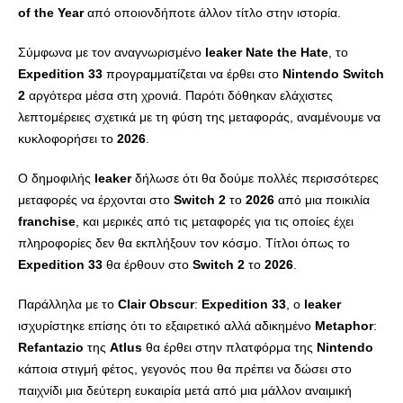
of
the
Year
από οποιονδήποτε άλλον τίτλο στην ιστορία.
Σύμφωνα με τον αναγνωρισμένο
leaker
Nate
the
Hate
, το
Expedition
33
προγραμματίζεται να έρθει στο
Nintendo
Switch
2
αργότερα μέσα στη χρονιά. Παρότι δόθηκαν ελάχιστες
λεπτομέρειες σχετικά με τη φύση της μεταφοράς, αναμένουμε να
κυκλοφορήσει το
2026
.
Ο δημοφιλής
leaker
δήλωσε ότι θα δούμε πολλές περισσότερες
μεταφορές να έρχονται στο
Switch
2
το
2026
από μια ποικιλία
franchise
, και μερικές από τις μεταφορές για τις οποίες έχει
πληροφορίες δεν θα εκπλήξουν τον κόσμο. Τίτλοι όπως το
Expedition
33
θα έρθουν στο
Switch
2
το
2026
.
Παράλληλα με το
Clair
Obscur
:
Expedition
33
, ο
leaker
ισχυρίστηκε επίσης ότι το εξαιρετικό αλλά αδικημένο
Metaphor
:
Refantazio
της
Atlus
θα έρθει στην πλατφόρμα της
Nintendo
κάποια στιγμή φέτος, γεγονός που θα πρέπει να δώσει στο
παιχνίδι μια δεύτερη ευκαιρία μετά από μια μάλλον αναιμική