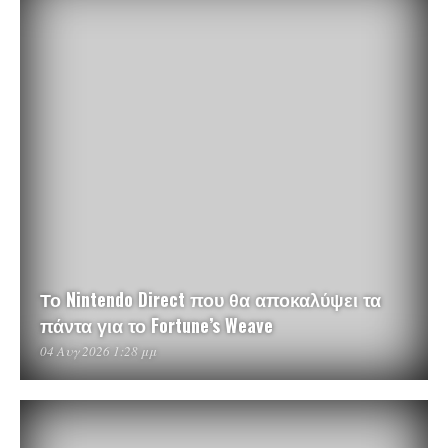
Το Nintendo Direct που θα αποκαλύψει τα
πάντα για το Fortune’s Weave
04 Αυγ 2026 1:28 μμ