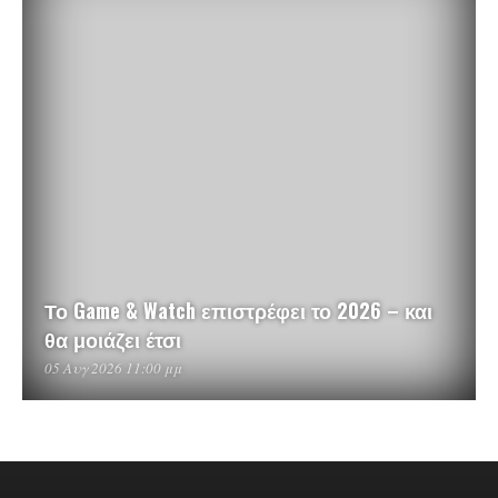
Το Game & Watch επιστρέφει το 2026 – και
θα μοιάζει έτσι
05 Αυγ 2026 11:00 μμ