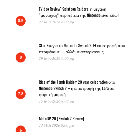
[Video Review] Splatoon Raiders: η μεγάλη
“μοναχική” περιπέτεια της Nintendo είναι εδώ!
8.5
27 Ιούλ 2026 8:00 μμ
Star Fox για το Nintendo Switch 2: Η επιστροφή που
περιμέναμε — αλλά με αστερίσκους
8
29 Ιούν 2026 9:00 μμ
Rise of the Tomb Raider: 20 year celebration στο
Nintendo Switch 2 – η επιστροφή της Lara σε
φορητή μορφή
7.8
15 Ιούν 2026 8:00 μμ
MotoGP 26 [Switch 2 Review]
13 Μάι 2026 8:00 μμ
6