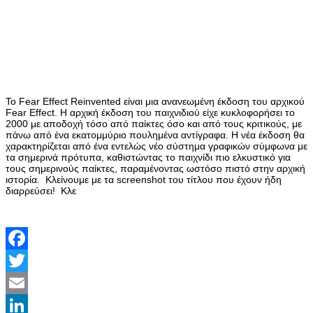
Το Fear Effect Reinvented είναι μια ανανεωμένη έκδοση του αρχικού
Fear Effect. Η αρχική έκδοση του παιχνιδιού είχε κυκλοφορήσει το
2000 με αποδοχή τόσο από παίκτες όσο και από τους κριτικούς, με
πάνω από ένα εκατομμύριο πουλημένα αντίγραφα. Η νέα έκδοση θα
χαρακτηρίζεται από ένα εντελώς νέο σύστημα γραφικών σύμφωνα με
τα σημερινά πρότυπα, καθιστώντας το παιχνίδι πιο ελκυστικό για
τους σημερινούς παίκτες, παραμένοντας ωστόσο πιστό στην αρχική
ιστορία. Κλείνουμε με τα screenshot του τίτλου που έχουν ήδη
διαρρεύσει!
Κλε
Facebook
Twitter
Email