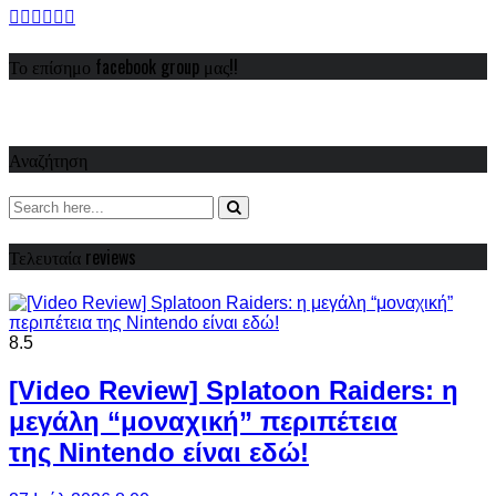
Το επίσημο facebook group μας!!
Αναζήτηση
Τελευταία reviews
8.5
[Video Review] Splatoon Raiders: η
μεγάλη “μοναχική” περιπέτεια
της Nintendo είναι εδώ!