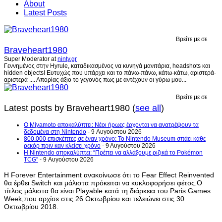
About
Latest Posts
Βρείτε με σε
Braveheart1980
Super Moderator
at
ninty.gr
Γεννημένος στην Hyrule, καταδικασμένος να κυνηγά μανιτάρια, headshots και
hidden objects! Ευτυχώς που υπάρχει και το πάνω-πάνω, κάτω-κάτω, αριστερά-
αριστερά .... Απορίας άξιο το γεγονός πως με αντέχουν οι γύρω μου...
Βρείτε με σε
Latest posts by Braveheart1980
(
see all
)
Ο Miyamoto αποκαλύπτει: Νέοι ήρωες έρχονται να ανατρέψουν τα
δεδομένα στη Nintendo
- 9 Αυγούστου 2026
800.000 επισκέπτες σε έναν χρόνο: Το Nintendo Museum σπάει κάθε
ρεκόρ πριν καν κλείσει χρόνο
- 9 Αυγούστου 2026
Η Nintendo αποκαλύπτει: “Πρέπει να αλλάξουμε ριζικά το Pokémon
TCG”
- 9 Αυγούστου 2026
Η Forever Entertainment ανακοίνωσε ότι το Fear Effect Reinvented
θα έρθει Switch και μάλιστα πρόκειται να κυκλοφορήσει φέτος.Ο
τίτλος μάλιστα θα είναι Playable κατά τη διάρκεια του Paris Games
Week,που αρχίσε στις 26 Οκτωβρίου και τελειώνει στις 30
Οκτωβρίου 2018.