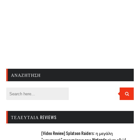
ΑΝΑΖΉΤΗΣΗ
ΤΕΛΕΥΤΑΊΑ REVIEWS
[Video Review] Splatoon Raiders: η μεγάλη
“μοναχική” περιπέτεια της Nintendo είναι εδώ!