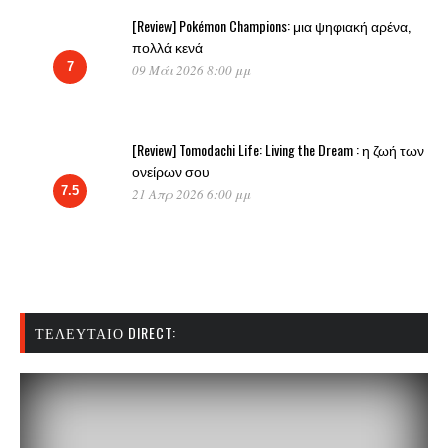
[Review] Pokémon Champions: μια ψηφιακή αρένα,
πολλά κενά
7
09 Μάι 2026 8:00 μμ
[Review] Tomodachi Life: Living the Dream : η ζωή των
ονείρων σου
7.5
21 Απρ 2026 6:00 μμ
ΤΕΛΕΥΤΑΊΟ DIRECT: