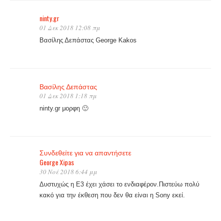
ninty.gr
01 Δεκ 2018 12:08 πμ
Βασίλης Δεπάστας George Kakos
Βασίλης Δεπάστας
01 Δεκ 2018 1:18 πμ
ninty.gr μορφη 🙂
Συνδεθείτε για να απαντήσετε
George Xipas
30 Νοέ 2018 6:44 μμ
Δυστυχώς η E3 έχει χάσει το ενδιαφέρον.Πιστεύω πολύ
κακό για την έκθεση που δεν θα είναι η Sony εκεί.