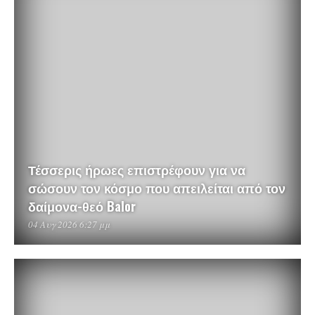
Τέσσερις ήρωες επιστρέφουν για να
σώσουν τον κόσμο που απειλείται από τον
δαίμονα-θεό Balor
04 Αυγ 2026 6:27 μμ