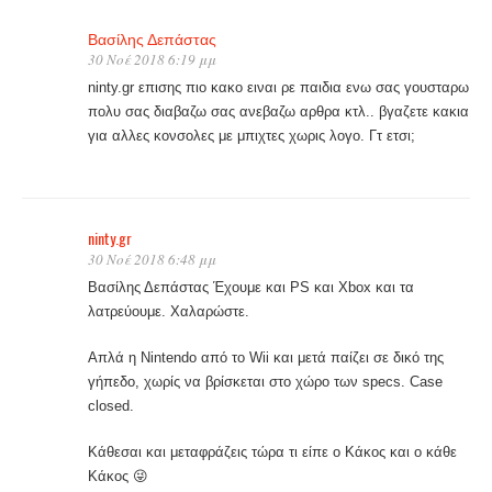
Βασίλης Δεπάστας
30 Νοέ 2018 6:19 μμ
ninty.gr επισης πιο κακο ειναι ρε παιδια ενω σας γουσταρω
πολυ σας διαβαζω σας ανεβαζω αρθρα κτλ.. βγαζετε κακια
για αλλες κονσολες με μπιχτες χωρις λογο. Γτ ετσι;
ninty.gr
30 Νοέ 2018 6:48 μμ
Βασίλης Δεπάστας Έχουμε και PS και Xbox και τα
λατρεύουμε. Χαλαρώστε.
Απλά η Nintendo από το Wii και μετά παίζει σε δικό της
γήπεδο, χωρίς να βρίσκεται στο χώρο των specs. Case
closed.
Κάθεσαι και μεταφράζεις τώρα τι είπε ο Κάκος και ο κάθε
Κάκος 😜