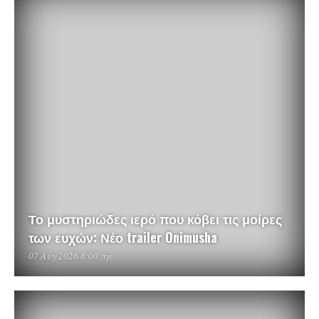
Το μυστηριώδες ιερό που κόβει τις μοίρες
των ευχών: Νέο trailer Onimusha
07 Αυγ 2026 8:00 πμ