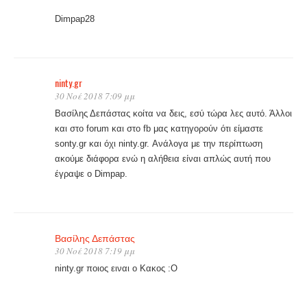
Dimpap28
ninty.gr
30 Νοέ 2018 7:09 μμ
Βασίλης Δεπάστας κοίτα να δεις, εσύ τώρα λες αυτό. Άλλοι
και στο forum και στο fb μας κατηγορούν ότι είμαστε
sonty.gr και όχι ninty.gr. Ανάλογα με την περίπτωση
ακούμε διάφορα ενώ η αλήθεια είναι απλώς αυτή που
έγραψε ο Dimpap.
Βασίλης Δεπάστας
30 Νοέ 2018 7:19 μμ
ninty.gr ποιος ειναι ο Κακος :Ο