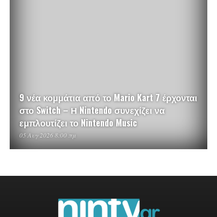
9 νέα κομμάτια από το Mario Kart 7 έρχονται
στο Switch – Η Nintendo συνεχίζει να
εμπλουτίζει το Nintendo Music
05 Αυγ 2026 8:00 πμ