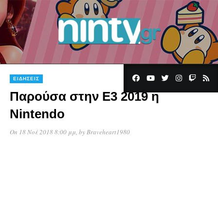
15
ΕΙΔΉΣΕΙΣ
Παρούσα στην Ε3 2019 η
Nintendo
On 18 Νοέ 2018 8:00 μμ
, by
Braveheart1980