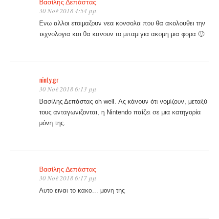
Βασίλης Δεπάστας
30 Νοέ 2018 4:54 μμ
Ενω αλλοι ετοιμαζουν νεα κονσολα που θα ακολουθει την
τεχνολογια και θα κανουν το μπαμ για ακομη μια φορα 🙂
ninty.gr
30 Νοέ 2018 6:13 μμ
Βασίλης Δεπάστας oh well. Ας κάνουν ότι νομίζουν, μεταξύ
τους ανταγωνιζονται, η Nintendo παίζει σε μια κατηγορία
μόνη της.
Βασίλης Δεπάστας
30 Νοέ 2018 6:17 μμ
Αυτο ειναι το κακο… μονη της