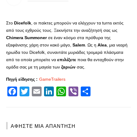
Στο
Dicefolk
, οι παίκτες μπορούν να ελέγχουν τα turns εκτός
από τους εχθρούς τους. Ξεκινήστε την αναζήτησή σας ως
Chimera Summoner
σε έναν κόσμο στα πρόθυρα της
εξαφάνισης χάρη στον κακό μάγο,
Salem
. Ως η
Alea
, μια νεαρή
ηρωίδα του Dicefolk, συναντάτε μυριάδες τρομερά πλάσματα
από τα οποία μπορείτε να
επιλέξετε
ποια θα ενταχθούν στην
ομάδα σας με τη μαγεία των
ζαριών
σας.
Πηγή είδησης :
GameTrailers
Facebook
Twitter
Email
LinkedIn
WhatsApp
Viber
Share
ΑΦΉΣΤΕ ΜΙΑ ΑΠΆΝΤΗΣΗ