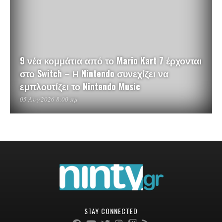
9 νέα κομμάτια από το Mario Kart 7 έρχονται
στο Switch – Η Nintendo συνεχίζει να
εμπλουτίζει το Nintendo Music
05 Αυγ 2026 8:00 πμ
STAY CONNECTED