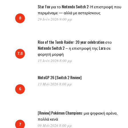
Star Fox για το Nintendo Switch 2: Η επιστροφή που
περιμέναμε — αλλά με αστερίσκους
8
29 Ιούν 2026 9:00 μμ
Rise of the Tomb Raider: 20 year celebration στο
Nintendo Switch 2 – η επιστροφή της Lara σε
φορητή μορφή
7.8
15 Ιούν 2026 8:00 μμ
MotoGP 26 [Switch 2 Review]
13 Μάι 2026 8:00 μμ
6
[Review] Pokémon Champions: μια ψηφιακή αρένα,
πολλά κενά
7
09 Μάι 2026 8:00 μμ