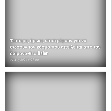
Τέσσερις ήρωες επιστρέφουν για να
σώσουν τον κόσμο που απειλείται από τον
δαίμονα-θεό Balor
04 Αυγ 2026 6:27 μμ