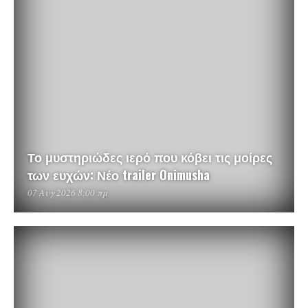
Το μυστηριώδες ιερό που κόβει τις μοίρες
των ευχών: Νέο trailer Onimusha
07 Αυγ 2026 8:00 πμ