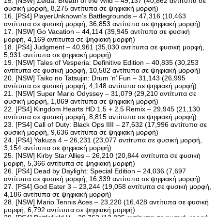
15. [NSW] Zelda: Breath of the Wild – 49,137 (40,862 αντίτυπα σε
φυσική μορφή, 8,275 αντίτυπα σε ψηφιακή μορφή)
16. [PS4] PlayerUnknown’s Battlegrounds – 47,316 (10,463
αντίτυπα σε φυσική μορφή, 36,853 αντίτυπα σε ψηφιακή μορφή)
17. [NSW] Go Vacation – 44,114 (39,945 αντίτυπα σε φυσική
μορφή, 4,169 αντίτυπα σε ψηφιακή μορφή)
18. [PS4] Judgment – 40,961 (35,030 αντίτυπα σε φυσική μορφή,
5,931 αντίτυπα σε ψηφιακή μορφή)
19. [NSW] Tales of Vesperia: Definitive Edition – 40,835 (30,253
αντίτυπα σε φυσική μορφή, 10,582 αντίτυπα σε ψηφιακή μορφή)
20. [NSW] Taiko no Tatsujin: Drum ‘n’ Fun – 31,143 (26,995
αντίτυπα σε φυσική μορφή, 4,148 αντίτυπα σε ψηφιακή μορφή)
21. [NSW] Super Mario Odyssey – 31,079 (29,210 αντίτυπα σε
φυσική μορφή, 1,869 αντίτυπα σε ψηφιακή μορφή)
22. [PS4] Kingdom Hearts HD 1.5 + 2.5 Remix – 29,945 (21,130
αντίτυπα σε φυσική μορφή, 8,815 αντίτυπα σε ψηφιακή μορφή)
23. [PS4] Call of Duty: Black Ops IIII – 27,632 (17,996 αντίτυπα σε
φυσική μορφή, 9,636 αντίτυπα σε ψηφιακή μορφή)
24. [PS4] Yakuza 4 – 26,231 (23,077 αντίτυπα σε φυσική μορφή,
3,154 αντίτυπα σε ψηφιακή μορφή)
25. [NSW] Kirby Star Allies – 26,210 (20,844 αντίτυπα σε φυσική
μορφή, 5,366 αντίτυπα σε ψηφιακή μορφή)
26. [PS4] Dead by Daylight: Special Edition – 24,036 (7,697
αντίτυπα σε φυσική μορφή, 16,339 αντίτυπα σε ψηφιακή μορφή)
27. [PS4] God Eater 3 – 23,244 (19,058 αντίτυπα σε φυσική μορφή,
4,186 αντίτυπα σε ψηφιακή μορφή)
28. [NSW] Mario Tennis Aces – 23,220 (16,428 αντίτυπα σε φυσική
μορφή, 6,792 αντίτυπα σε ψηφιακή μορφή)