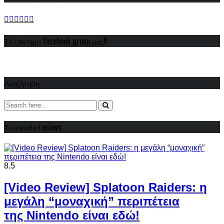
Το επίσημο facebook group μας!!
Αναζήτηση
Τελευταία reviews
8.5
[Video Review] Splatoon Raiders: η
μεγάλη “μοναχική” περιπέτεια
της Nintendo είναι εδώ!