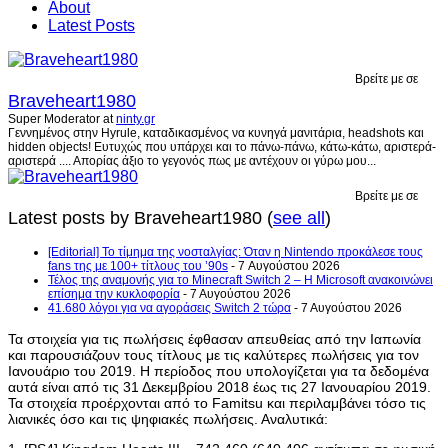
About
Latest Posts
Βρείτε με σε
Braveheart1980
Super Moderator
at
ninty.gr
Γεννημένος στην Hyrule, καταδικασμένος να κυνηγά μανιτάρια, headshots και
hidden objects! Ευτυχώς που υπάρχει και το πάνω-πάνω, κάτω-κάτω, αριστερά-
αριστερά .... Απορίας άξιο το γεγονός πως με αντέχουν οι γύρω μου...
Βρείτε με σε
Latest posts by Braveheart1980
(
see all
)
[Editorial] Το τίμημα της νοσταλγίας: Όταν η Nintendo προκάλεσε τους
fans της με 100+ τίτλους του ’90s
- 7 Αυγούστου 2026
Τέλος της αναμονής για το Minecraft Switch 2 – Η Microsoft ανακοινώνει
επίσημα την κυκλοφορία
- 7 Αυγούστου 2026
41.680 λόγοι για να αγοράσεις Switch 2 τώρα
- 7 Αυγούστου 2026
Τα στοιχεία για τις πωλήσεις έφθασαν απευθείας από την Ιαπωνία
και παρουσιάζουν τους τίτλους με τις καλύτερες πωλήσεις για τον
Ιανουάριο του 2019. Η περίοδος που υπολογίζεται για τα δεδομένα
αυτά είναι από τις 31 Δεκεμβρίου 2018 έως τις 27 Ιανουαρίου 2019.
Τα στοιχεία προέρχονται από το Famitsu και περιλαμβάνει τόσο τις
λιανικές όσο και τις ψηφιακές πωλήσεις. Αναλυτικά: