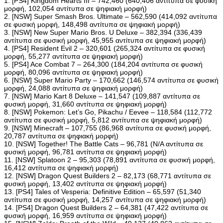
1. [PS4] Kingdom Hearts III – 742,460 (640,406 αντίτυπα σε φυσική
μορφή, 102,054 αντίτυπα σε ψηφιακή μορφή)
2. [NSW] Super Smash Bros. Ultimate – 562,590 (414,092 αντίτυπα
σε φυσική μορφή, 148,498 αντίτυπα σε ψηφιακή μορφή)
3. [NSW] New Super Mario Bros. U Deluxe – 382,394 (336,439
αντίτυπα σε φυσική μορφή, 45,955 αντίτυπα σε ψηφιακή μορφή)
4. [PS4] Resident Evil 2 – 320,601 (265,324 αντίτυπα σε φυσική
μορφή, 55,277 αντίτυπα σε ψηφιακή μορφή)
5. [PS4] Ace Combat 7 – 264,300 (184,204 αντίτυπα σε φυσική
μορφή, 80,096 αντίτυπα σε ψηφιακή μορφή)
6. [NSW] Super Mario Party – 170,662 (146,574 αντίτυπα σε φυσική
μορφή, 24,088 αντίτυπα σε ψηφιακή μορφή)
7. [NSW] Mario Kart 8 Deluxe – 141,547 (109,887 αντίτυπα σε
φυσική μορφή, 31,660 αντίτυπα σε ψηφιακή μορφή)
8. [NSW] Pokemon: Let’s Go, Pikachu / Eevee – 118,584 (112,772
αντίτυπα σε φυσική μορφή, 5,812 αντίτυπα σε ψηφιακή μορφή)
9. [NSW] Minecraft – 107,755 (86,968 αντίτυπα σε φυσική μορφή,
20,787 αντίτυπα σε ψηφιακή μορφή)
10. [NSW] Together! The Battle Cats – 96,781 (N/A αντίτυπα σε
φυσική μορφή, 96,781 αντίτυπα σε ψηφιακή μορφή)
11. [NSW] Splatoon 2 – 95,303 (78,891 αντίτυπα σε φυσική μορφή,
16,412 αντίτυπα σε ψηφιακή μορφή)
12. [NSW] Dragon Quest Builders 2 – 82,173 (68,771 αντίτυπα σε
φυσική μορφή, 13,402 αντίτυπα σε ψηφιακή μορφή)
13. [PS4] Tales of Vesperia: Definitive Edition – 65,597 (51,340
αντίτυπα σε φυσική μορφή, 14,257 αντίτυπα σε ψηφιακή μορφή)
14. [PS4] Dragon Quest Builders 2 – 64,381 (47,422 αντίτυπα σε
φυσική μορφή, 16,959 αντίτυπα σε ψηφιακή μορφή)