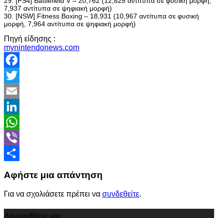
29. [PS4] Battlefield V – 20,762 (12,825 αντίτυπα σε φυσική μορφή,
7,937 αντίτυπα σε ψηφιακή μορφή)
30. [NSW] Fitness Boxing – 18,931 (10,967 αντίτυπα σε φυσική
μορφή, 7,964 αντίτυπα σε ψηφιακή μορφή)
Πηγή είδησης :
mynintendonews.com
Facebook
Twitter
Email
LinkedIn
WhatsApp
Viber
Share
Αφήστε μια απάντηση
Για να σχολιάσετε πρέπει να
συνδεθείτε
.
Ακολουθήστε μας