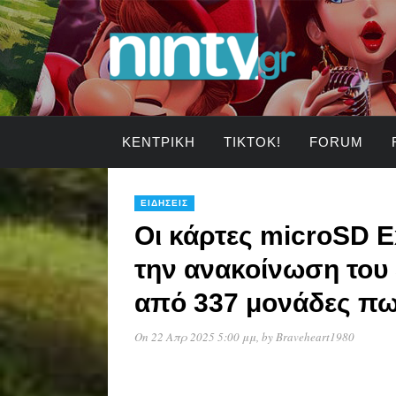
ΚΕΝΤΡΙΚΉ
TIKTOK!
FORUM
ΕΙΔΉΣΕΙΣ
Οι κάρτες microSD E
την ανακοίνωση του 
από 337 μονάδες πω
On 22 Απρ 2025 5:00 μμ
, by
Braveheart1980