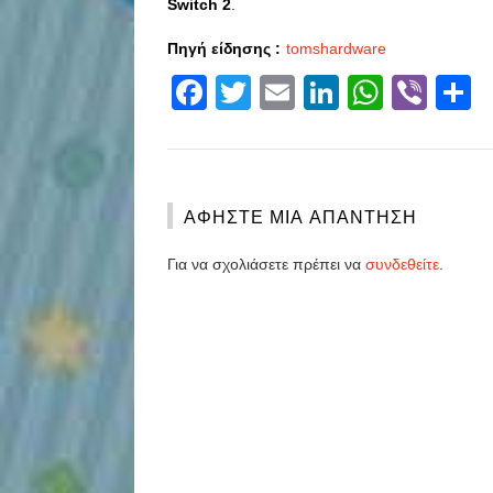
Switch 2
.
Πηγή είδησης :
tomshardware
Facebook
Twitter
Email
LinkedIn
Whats
Vibe
S
ΑΦΉΣΤΕ ΜΙΑ ΑΠΆΝΤΗΣΗ
Για να σχολιάσετε πρέπει να
συνδεθείτε
.