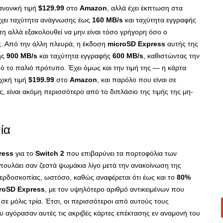
ανονική τιμή
$129.99
στο
Amazon
, αλλά έχει έκπτωση στα
 έχει ταχύτητα ανάγνωσης έως
160 MB/s
και ταχύτητα εγγραφής
στη αλλά εξακολουθεί να μην είναι τόσο γρήγορη όσο ο
. Από την άλλη πλευρά, η έκδοση
microSD Express
αυτής της
ης
900 MB/s
και ταχύτητα εγγραφής
600 MB/s
, καθιστώντας την
 το παλιό πρότυπο. Έχει όμως και την τιμή της — η κάρτα
χική τιμή
$199.99
στο
Amazon
, και παρόλο που είναι σε
, είναι ακόμη περισσότερο από το διπλάσιο της τιμής της μη-
ία
ress
για το
Switch 2
που επιβαρύνει τα πορτοφόλια των
πουλάει σαν ζεστά ψωμάκια λίγο μετά την ανακοίνωση της
 κερδοσκοπίας, ωστόσο, καθώς αναφέρεται ότι έως και το
80%
roSD Express
, με τον υψηλότερο αριθμό αντικειμένων που
σε μόλις τρία. Έτσι, οι περισσότεροι από αυτούς τους
ου αγόρασαν αυτές τις ακριβές κάρτες επέκτασης εν αναμονή του