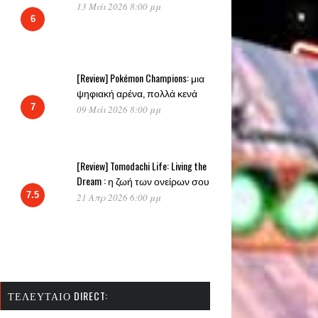
13 Μάι 2026 8:00 μμ
6
[Review] Pokémon Champions: μια
ψηφιακή αρένα, πολλά κενά
7
09 Μάι 2026 8:00 μμ
[Review] Tomodachi Life: Living the
Dream : η ζωή των ονείρων σου
7.5
21 Απρ 2026 6:00 μμ
ΤΕΛΕΥΤΑΊΟ DIRECT: