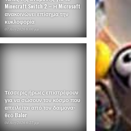
Minecraft Switch 2 – Η Microsoft
ανακοινώνει επίσημα την
κυκλοφορία
07 Αυγ 2026 6:00 μμ
Τέσσερις ήρωες επιστρέφουν
για να σώσουν τον κόσμο που
απειλείται από τον δαίμονα-
θεό Balor
04 Αυγ 2026 6:27 μμ