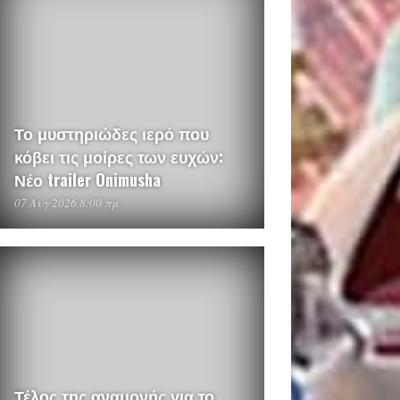
Το μυστηριώδες ιερό που
κόβει τις μοίρες των ευχών:
Νέο trailer Onimusha
07 Αυγ 2026 8:00 πμ
Τέλος της αναμονής για το