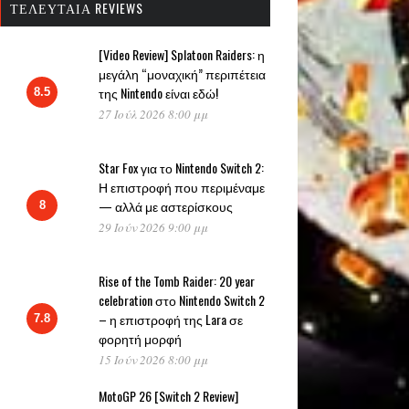
ΤΕΛΕΥΤΑΊΑ REVIEWS
[Video Review] Splatoon Raiders: η
μεγάλη “μοναχική” περιπέτεια
της Nintendo είναι εδώ!
8.5
27 Ιούλ 2026 8:00 μμ
Star Fox για το Nintendo Switch 2:
Η επιστροφή που περιμέναμε
— αλλά με αστερίσκους
8
29 Ιούν 2026 9:00 μμ
Rise of the Tomb Raider: 20 year
celebration στο Nintendo Switch 2
– η επιστροφή της Lara σε
7.8
φορητή μορφή
15 Ιούν 2026 8:00 μμ
MotoGP 26 [Switch 2 Review]