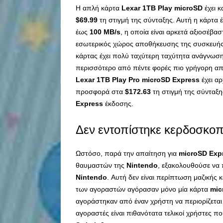
Η απλή κάρτα
Lexar 1TB Play microSD
έχει κ
$69.99
τη στιγμή της σύνταξης. Αυτή η κάρτα
έως
100 MB/s
, η οποία είναι αρκετά αξιοσέβα
εσωτερικός χώρος αποθήκευσης της συσκευής
κάρτας έχει πολύ ταχύτερη ταχύτητα ανάγνωσ
περισσότερο από πέντε φορές πιο γρήγορη από
Lexar 1TB Play Pro microSD Express
έχει αρ
προσφορά στα
$172.63
τη στιγμή της σύνταξης
Express
έκδοσης.
Δεν εντοπίστηκε κερδοσκοπ
Ωστόσο, παρά την απαίτηση για
microSD Exp
θαυμαστών της
Nintendo
, εξακολουθούσε να 
Nintendo
. Αυτή δεν είναι περίπτωση μαζικής
των αγοραστών αγόρασαν μόνο μία κάρτα
mic
αγοράστηκαν από έναν χρήστη να περιορίζεται 
αγοραστές είναι πιθανότατα τελικοί χρήστες π