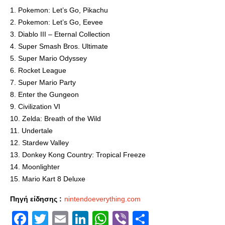
1. Pokemon: Let’s Go, Pikachu
2. Pokemon: Let’s Go, Eevee
3. Diablo III – Eternal Collection
4. Super Smash Bros. Ultimate
5. Super Mario Odyssey
6. Rocket League
7. Super Mario Party
8. Enter the Gungeon
9. Civilization VI
10. Zelda: Breath of the Wild
11. Undertale
12. Stardew Valley
13. Donkey Kong Country: Tropical Freeze
14. Moonlighter
15. Mario Kart 8 Deluxe
Πηγή είδησης :
nintendoeverything.com
Facebook
Twitter
Email
LinkedIn
WhatsApp
Viber
Share