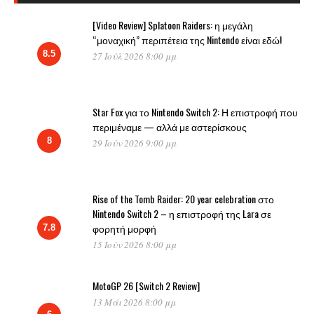
[Video Review] Splatoon Raiders: η μεγάλη
“μοναχική” περιπέτεια της Nintendo είναι εδώ!
8.5
27 Ιούλ 2026 8:00 μμ
Star Fox για το Nintendo Switch 2: Η επιστροφή που
περιμέναμε — αλλά με αστερίσκους
8
29 Ιούν 2026 9:00 μμ
Rise of the Tomb Raider: 20 year celebration στο
Nintendo Switch 2 – η επιστροφή της Lara σε
φορητή μορφή
7.8
15 Ιούν 2026 8:00 μμ
MotoGP 26 [Switch 2 Review]
13 Μάι 2026 8:00 μμ