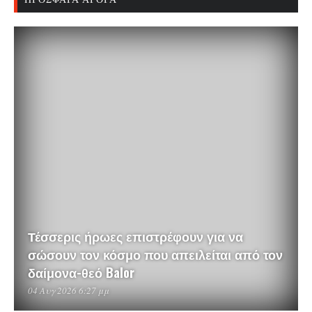
Τέσσερις ήρωες επιστρέφουν για να
σώσουν τον κόσμο που απειλείται από τον
δαίμονα-θεό Balor
04 Αυγ 2026 6:27 μμ