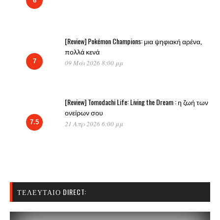
6
[Review] Pokémon Champions: μια ψηφιακή αρένα,
πολλά κενά
7
09 Μάι 2026 8:00 μμ
[Review] Tomodachi Life: Living the Dream : η ζωή των
ονείρων σου
7.5
21 Απρ 2026 6:00 μμ
ΤΕΛΕΥΤΑΊΟ DIRECT: