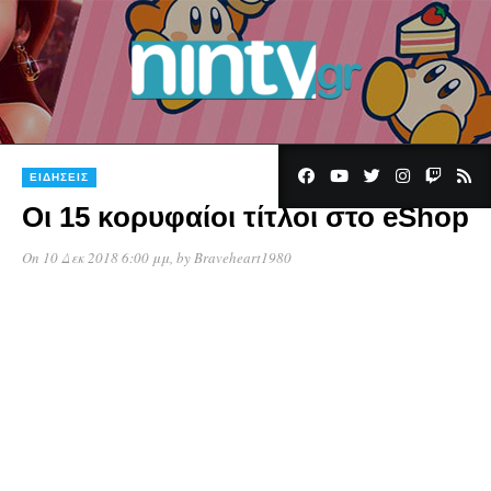
ΕΙΔΉΣΕΙΣ
Οι 15 κορυφαίοι τίτλοι στο eShop
On 10 Δεκ 2018 6:00 μμ
, by
Braveheart1980