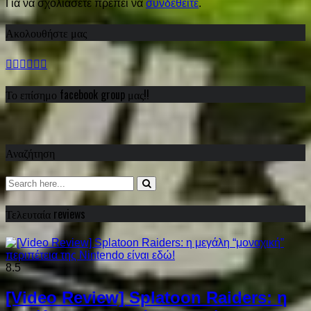
Για να σχολιάσετε πρέπει να
συνδεθείτε
.
Ακολουθήστε μας
Το επίσημο facebook group μας!!
Αναζήτηση
Τελευταία reviews
8.5
[Video Review] Splatoon Raiders: η