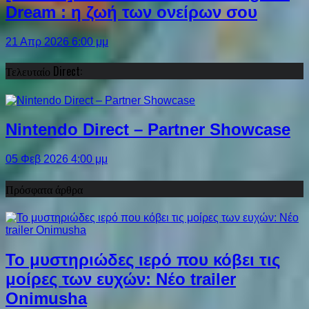
Dream : η ζωή των ονείρων σου
21 Απρ 2026 6:00 μμ
Τελευταίο Direct:
Nintendo Direct – Partner Showcase
05 Φεβ 2026 4:00 μμ
Πρόσφατα άρθρα
Το μυστηριώδες ιερό που κόβει τις
μοίρες των ευχών: Νέο trailer
Onimusha