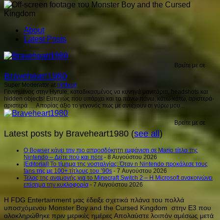
About
Latest Posts
Βρείτε με σε
Braveheart1980
Super Moderator
at
ninty.gr
Γεννημένος στην Hyrule, καταδικασμένος να κυνηγά μανιτάρια, headshots και
hidden objects! Ευτυχώς που υπάρχει και το πάνω-πάνω, κάτω-κάτω, αριστερά-
αριστερά .... Απορίας άξιο το γεγονός πως με αντέχουν οι γύρω μου...
Βρείτε με σε
Latest posts by Braveheart1980
(
see all
)
Ο Bowser κάνει την πιο απροσδόκητη εμφάνιση σε Mario τίτλο της
Nintendo – Δείτε πού και πότε
- 8 Αυγούστου 2026
[Editorial] Το τίμημα της νοσταλγίας: Όταν η Nintendo προκάλεσε τους
fans της με 100+ τίτλους του ’90s
- 7 Αυγούστου 2026
Τέλος της αναμονής για το Minecraft Switch 2 – Η Microsoft ανακοινώνει
επίσημα την κυκλοφορία
- 7 Αυγούστου 2026
H FDG Entertainment μας έδειξε σχετικά πλάνα του πολλά
υποσχόμενου Monster Boy and the Cursed Kingdom στην Ε3 που
ολοκληρώθηκε πριν μερικές ημέρες Απολαύστε λοιπόν αμέσως μετά