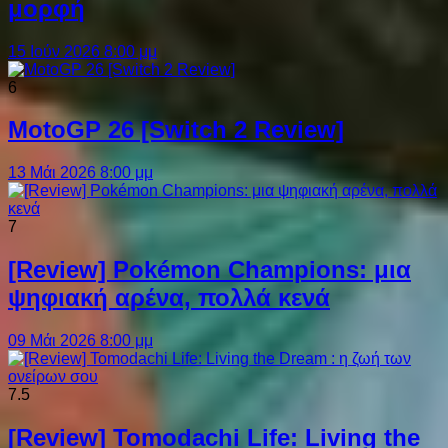
μορφή
15 Ιούν 2026 8:00 μμ
6
MotoGP 26 [Switch 2 Review]
13 Μάι 2026 8:00 μμ
7
[Review] Pokémon Champions: μια
ψηφιακή αρένα, πολλά κενά
09 Μάι 2026 8:00 μμ
7.5
[Review] Tomodachi Life: Living the