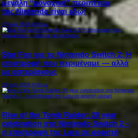
μεγάλη “μοναχική” περιπέτεια
της Nintendo είναι εδώ!
27 Ιούλ 2026 8:00 μμ
8
Star Fox για το Nintendo Switch 2: Η
επιστροφή που περιμέναμε — αλλά
με αστερίσκους
29 Ιούν 2026 9:00 μμ
7.8
Rise of the Tomb Raider: 20 year
celebration στο Nintendo Switch 2 –
η επιστροφή της Lara σε φορητή