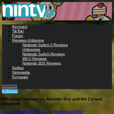
Κεντρική
TikTok!
Forum
Reviews-Unboxing
Nintendo Switch 2 Reviews
Unboxings
Nintendo Switch Reviews
Wii U Reviews
Nintendo 3DS Reviews
Άρθρα
Nintypedia
Εγγραφή
Ειδήσεις
Off-screen footage του Monster Boy and the Cursed
Kingdom
On 19 Ιούν 2018 2:00 μμ
, by
Braveheart1980