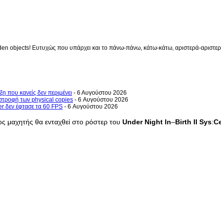
en objects! Ευτυχώς που υπάρχει και το πάνω-πάνω, κάτω-κάτω, αριστερά-αριστερά 
ξη που κανείς δεν περιμένει
- 6 Αυγούστου 2026
στροφή των physical copies
- 6 Αυγούστου 2026
er δεν έφτασε τα 60 FPS
- 6 Αυγούστου 2026
ς μαχητής θα ενταχθεί στο ρόστερ του
Under
Night
In
–
Birth
II
Sys
:
C