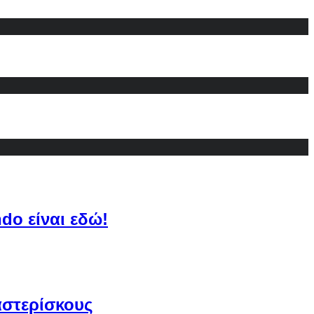
do είναι εδώ!
αστερίσκους