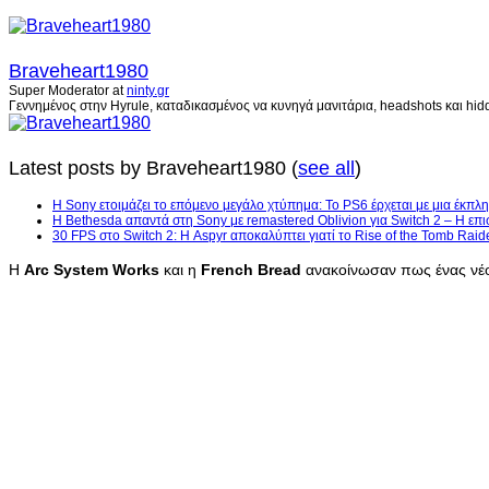
Braveheart1980
Super Moderator
at
ninty.gr
Γεννημένος στην Hyrule, καταδικασμένος να κυνηγά μανιτάρια, headshots και hidd
Latest posts by Braveheart1980
(
see all
)
Η Sony ετοιμάζει το επόμενο μεγάλο χτύπημα: Το PS6 έρχεται με μια έκπλη
Η Bethesda απαντά στη Sony με remastered Oblivion για Switch 2 – Η επι
30 FPS στο Switch 2: Η Aspyr αποκαλύπτει γιατί το Rise of the Tomb Raid
Η
Arc
System
Works
και η
French
Bread
ανακοίνωσαν πως ένας νέο