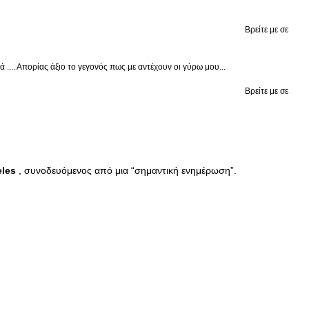
Βρείτε με σε
.... Απορίας άξιο το γεγονός πως με αντέχουν οι γύρω μου...
Βρείτε με σε
eles
, συνοδευόμενος από μια “σημαντική ενημέρωση”.