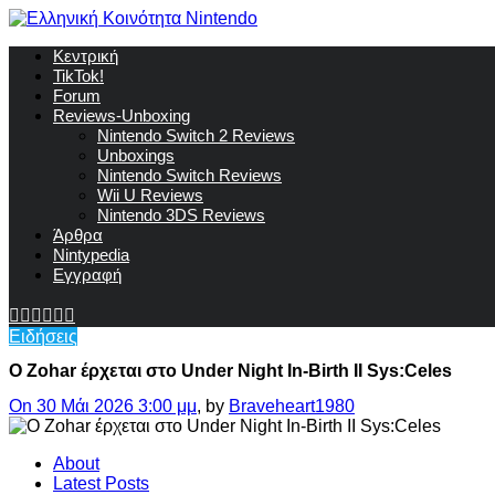
Κεντρική
TikTok!
Forum
Reviews-Unboxing
Nintendo Switch 2 Reviews
Unboxings
Nintendo Switch Reviews
Wii U Reviews
Nintendo 3DS Reviews
Άρθρα
Nintypedia
Εγγραφή
Ειδήσεις
Ο Zohar έρχεται στο Under Night In-Birth II Sys:Celes
On 30 Μάι 2026 3:00 μμ
, by
Braveheart1980
About
Latest Posts