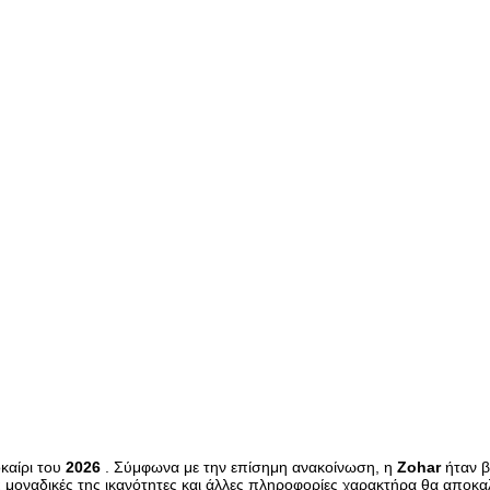
καίρι του
2026
. Σύμφωνα με την επίσημη ανακοίνωση, η
Zohar
ήταν β
τις μοναδικές της ικανότητες και άλλες πληροφορίες χαρακτήρα θα αποκ