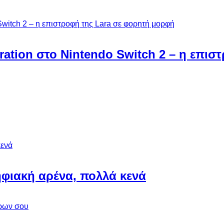
ebration στο Nintendo Switch 2 – η επι
φιακή αρένα, πολλά κενά