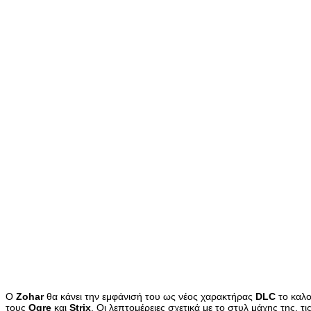
Ο
Zohar
θα κάνει την εμφάνισή του ως νέος χαρακτήρας
DLC
το καλο
τους
Ogre
και
Strix
. Οι λεπτομέρειες σχετικά με το στυλ μάχης της, 