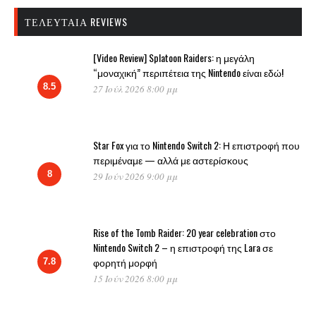
ΤΕΛΕΥΤΑΊΑ REVIEWS
[Video Review] Splatoon Raiders: η μεγάλη
“μοναχική” περιπέτεια της Nintendo είναι εδώ!
8.5
27 Ιούλ 2026 8:00 μμ
Star Fox για το Nintendo Switch 2: Η επιστροφή που
περιμέναμε — αλλά με αστερίσκους
8
29 Ιούν 2026 9:00 μμ
Rise of the Tomb Raider: 20 year celebration στο
Nintendo Switch 2 – η επιστροφή της Lara σε
φορητή μορφή
7.8
15 Ιούν 2026 8:00 μμ