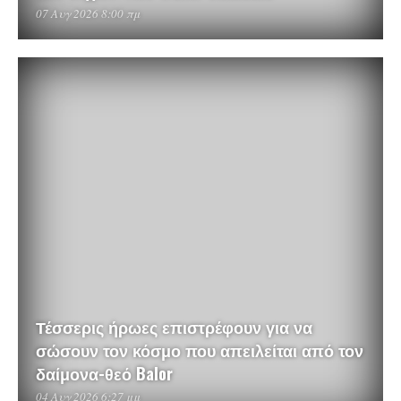
07 Αυγ 2026 8:00 πμ
Τέσσερις ήρωες επιστρέφουν για να
σώσουν τον κόσμο που απειλείται από τον
δαίμονα-θεό Balor
04 Αυγ 2026 6:27 μμ