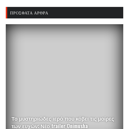
ΠΡΌΣΦΑΤΑ ΆΡΘΡΑ
Το μυστηριώδες ιερό που κόβει τις μοίρες
των ευχών: Νέο trailer Onimusha