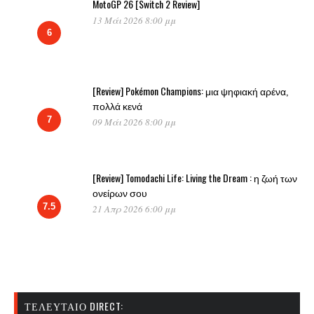
MotoGP 26 [Switch 2 Review]
13 Μάι 2026 8:00 μμ
6
[Review] Pokémon Champions: μια ψηφιακή αρένα,
πολλά κενά
7
09 Μάι 2026 8:00 μμ
[Review] Tomodachi Life: Living the Dream : η ζωή των
ονείρων σου
7.5
21 Απρ 2026 6:00 μμ
ΤΕΛΕΥΤΑΊΟ DIRECT: