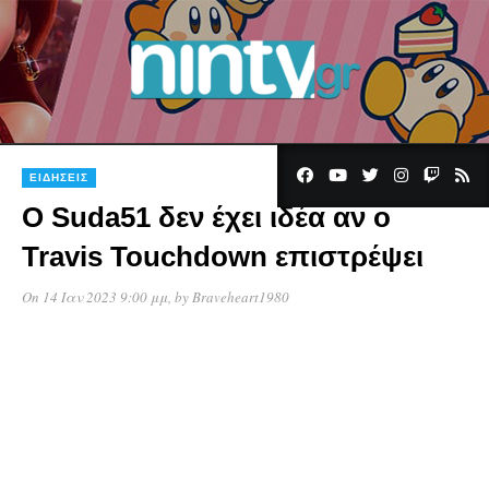
ΕΙΔΉΣΕΙΣ
O Suda51 δεν έχει ιδέα αν ο
Travis Touchdown επιστρέψει
On 14 Ιαν 2023 9:00 μμ
, by
Braveheart1980