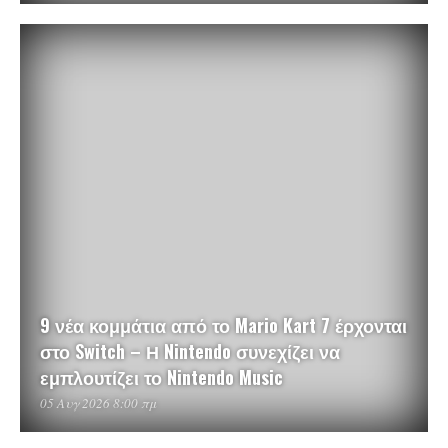
9 νέα κομμάτια από το Mario Kart 7 έρχονται
στο Switch – Η Nintendo συνεχίζει να
εμπλουτίζει το Nintendo Music
05 Αυγ 2026 8:00 πμ