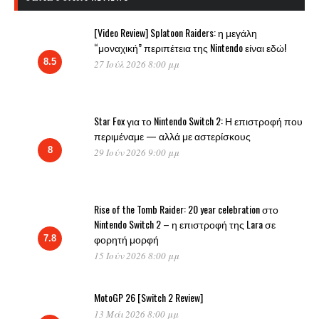
[Video Review] Splatoon Raiders: η μεγάλη
“μοναχική” περιπέτεια της Nintendo είναι εδώ!
8.5
27 Ιούλ 2026 8:00 μμ
Star Fox για το Nintendo Switch 2: Η επιστροφή που
περιμέναμε — αλλά με αστερίσκους
8
29 Ιούν 2026 9:00 μμ
Rise of the Tomb Raider: 20 year celebration στο
Nintendo Switch 2 – η επιστροφή της Lara σε
φορητή μορφή
7.8
15 Ιούν 2026 8:00 μμ
MotoGP 26 [Switch 2 Review]
13 Μάι 2026 8:00 μμ