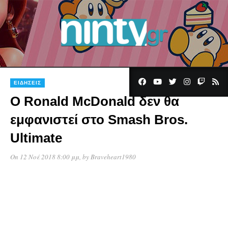
8
ΕΙΔΉΣΕΙΣ
O Ronald McDonald δεν θα
εμφανιστεί στο Smash Bros.
Ultimate
On 12 Νοέ 2018 8:00 μμ
, by
Braveheart1980