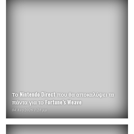
Το Nintendo Direct που θα αποκαλύψει τα
πάντα για το Fortune’s Weave
04 Αυγ 2026 1:28 μμ