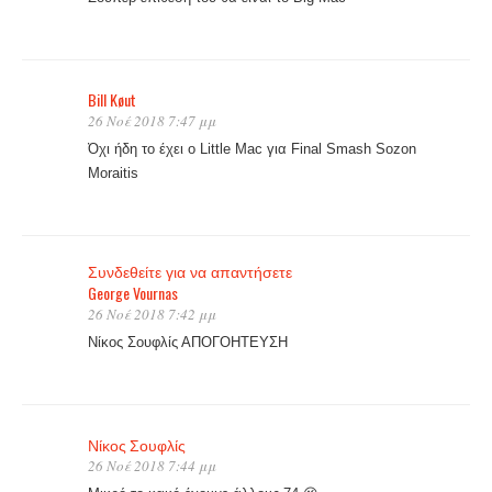
Bill Køut
26 Νοέ 2018 7:47 μμ
Όχι ήδη το έχει ο Little Mac για Final Smash Sozon
Moraitis
Συνδεθείτε για να απαντήσετε
George Vournas
26 Νοέ 2018 7:42 μμ
Νίκος Σουφλίς ΑΠΟΓΟΗΤΕΥΣΗ
Νίκος Σουφλίς
26 Νοέ 2018 7:44 μμ