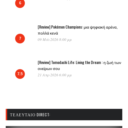
6
[Review] Pokémon Champions: μια ψηφιακή αρένα,
πολλά κενά
7
09 Μάι 2026 8:00 μμ
[Review] Tomodachi Life: Living the Dream : η ζωή των
ονείρων σου
7.5
21 Απρ 2026 6:00 μμ
ΤΕΛΕΥΤΑΊΟ DIRECT: