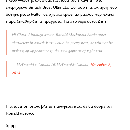
πλέον γνωστής αλυσίδας fast food του πλανήτη, στο
επερχόμενο Smash Bros. Ultimate. Ωστόσο η απάντηση που
δόθηκε μέσω twitter σε σχετικό ερώτημα μάλλον περιπλέκει
παρά ξεκαθαρίζει τα πράγματα. Γιατί το λέμε αυτό; Δείτε:
Hi Chris. Although seeing Ronald McDonald battle other
characters in Smash Bros would be pretty neat, he will not be
making an appearance in the new game as of right now.
— McDonald's Canada (@McDonaldsCanada)
November 8,
2018
Η απάντηση όπως βλέπετε αναφέρει πως δε θα δούμε τον
Ronald αμέσως.
Χμμμμ