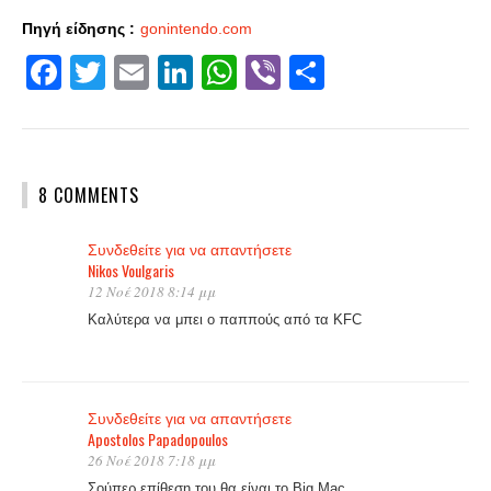
Πηγή είδησης :
gonintendo.com
Facebook
Twitter
Email
LinkedIn
WhatsApp
Viber
Share
8 COMMENTS
Συνδεθείτε για να απαντήσετε
Nikos Voulgaris
12 Νοέ 2018 8:14 μμ
Καλύτερα να μπει ο παππούς από τα KFC
Συνδεθείτε για να απαντήσετε
Apostolos Papadopoulos
26 Νοέ 2018 7:18 μμ
Σούπερ επίθεση του θα είναι το Big Mac