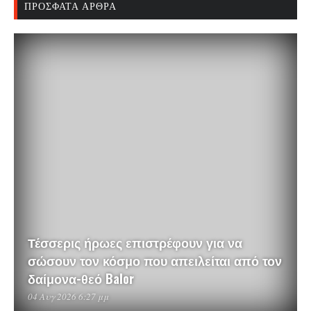
ΠΡΌΣΦΑΤΑ ΆΡΘΡΑ
Τέσσερις ήρωες επιστρέφουν για να
σώσουν τον κόσμο που απειλείται από τον
δαίμονα-θεό Balor
04 Αυγ 2026 6:27 μμ