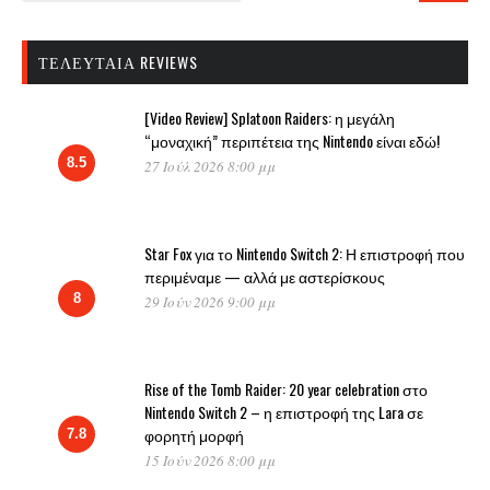
ΤΕΛΕΥΤΑΊΑ REVIEWS
[Video Review] Splatoon Raiders: η μεγάλη
“μοναχική” περιπέτεια της Nintendo είναι εδώ!
8.5
27 Ιούλ 2026 8:00 μμ
Star Fox για το Nintendo Switch 2: Η επιστροφή που
περιμέναμε — αλλά με αστερίσκους
8
29 Ιούν 2026 9:00 μμ
Rise of the Tomb Raider: 20 year celebration στο
Nintendo Switch 2 – η επιστροφή της Lara σε
φορητή μορφή
7.8
15 Ιούν 2026 8:00 μμ