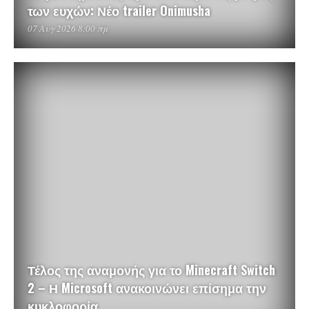
των ευχών: Νέο trailer Onimusha
07 Αυγ 2026 8:00 πμ
Τέλος της αναμονής για το Minecraft Switch
2 – Η Microsoft ανακοινώνει επίσημα την
κυκλοφορία