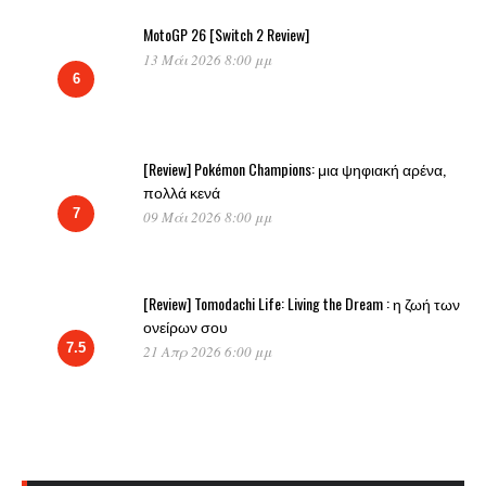
MotoGP 26 [Switch 2 Review]
13 Μάι 2026 8:00 μμ
6
[Review] Pokémon Champions: μια ψηφιακή αρένα,
πολλά κενά
7
09 Μάι 2026 8:00 μμ
[Review] Tomodachi Life: Living the Dream : η ζωή των
ονείρων σου
7.5
21 Απρ 2026 6:00 μμ