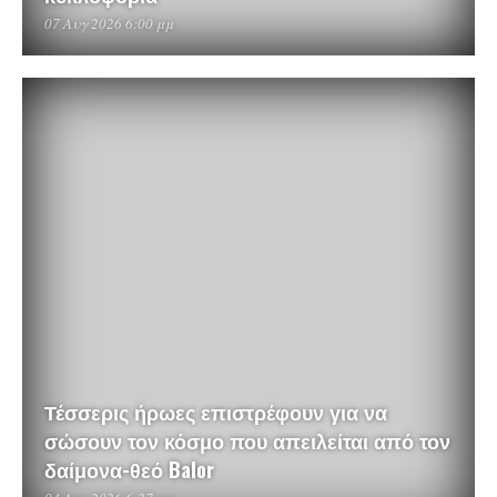
07 Αυγ 2026 6:00 μμ
Τέσσερις ήρωες επιστρέφουν για να
σώσουν τον κόσμο που απειλείται από τον
δαίμονα-θεό Balor