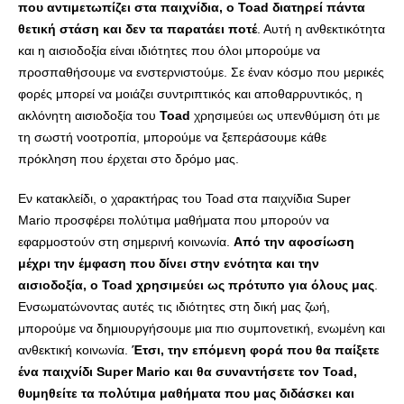
που αντιμετωπίζει στα παιχνίδια, ο Toad διατηρεί πάντα
θετική στάση και δεν τα παρατάει ποτέ
. Αυτή η ανθεκτικότητα
και η αισιοδοξία είναι ιδιότητες που όλοι μπορούμε να
προσπαθήσουμε να ενστερνιστούμε. Σε έναν κόσμο που μερικές
φορές μπορεί να μοιάζει συντριπτικός και αποθαρρυντικός, η
ακλόνητη αισιοδοξία του
Toad
χρησιμεύει ως υπενθύμιση ότι με
τη σωστή νοοτροπία, μπορούμε να ξεπεράσουμε κάθε
πρόκληση που έρχεται στο δρόμο μας.
Εν κατακλείδι, ο χαρακτήρας του Toad στα παιχνίδια Super
Mario προσφέρει πολύτιμα μαθήματα που μπορούν να
εφαρμοστούν στη σημερινή κοινωνία.
Από την αφοσίωση
μέχρι την έμφαση που δίνει στην ενότητα και την
αισιοδοξία, ο Toad χρησιμεύει ως πρότυπο για όλους μας
.
Ενσωματώνοντας αυτές τις ιδιότητες στη δική μας ζωή,
μπορούμε να δημιουργήσουμε μια πιο συμπονετική, ενωμένη και
ανθεκτική κοινωνία.
Έτσι, την επόμενη φορά που θα παίξετε
ένα παιχνίδι Super Mario και θα συναντήσετε τον Toad,
θυμηθείτε τα πολύτιμα μαθήματα που μας διδάσκει και