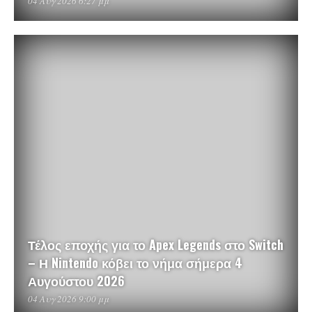
04 Αυγ 2026 6:27 μμ
Τέλος εποχής για το Apex Legends στο Switch
– Η Nintendo κόβει το νήμα σήμερα 4
Αυγούστου 2026
04 Αυγ 2026 9:00 μμ