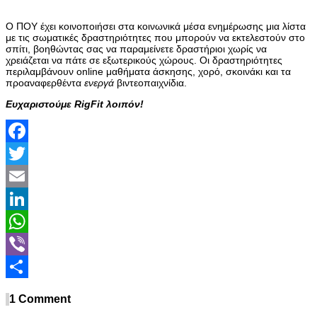
Ο ΠΟΥ έχει κοινοποιήσει στα κοινωνικά μέσα ενημέρωσης μια λίστα
με τις σωματικές δραστηριότητες που μπορούν να εκτελεστούν στο
σπίτι, βοηθώντας σας να παραμείνετε δραστήριοι χωρίς να
χρειάζεται να πάτε σε εξωτερικούς χώρους. Οι δραστηριότητες
περιλαμβάνουν online μαθήματα άσκησης, χορό, σκοινάκι και τα
προαναφερθέντα
ενεργά
βιντεοπαιχνίδια.
Ευχαριστούμε RigFit λοιπόν!
Facebook
Twitter
Email
LinkedIn
WhatsApp
Viber
Share
1 Comment