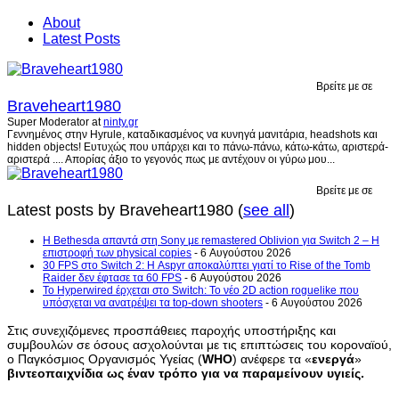
About
Latest Posts
Βρείτε με σε
Braveheart1980
Super Moderator
at
ninty.gr
Γεννημένος στην Hyrule, καταδικασμένος να κυνηγά μανιτάρια, headshots και
hidden objects! Ευτυχώς που υπάρχει και το πάνω-πάνω, κάτω-κάτω, αριστερά-
αριστερά .... Απορίας άξιο το γεγονός πως με αντέχουν οι γύρω μου...
Βρείτε με σε
Latest posts by Braveheart1980
(
see all
)
Η Bethesda απαντά στη Sony με remastered Oblivion για Switch 2 – Η
επιστροφή των physical copies
- 6 Αυγούστου 2026
30 FPS στο Switch 2: Η Aspyr αποκαλύπτει γιατί το Rise of the Tomb
Raider δεν έφτασε τα 60 FPS
- 6 Αυγούστου 2026
Το Hyperwired έρχεται στο Switch: Το νέο 2D action roguelike που
υπόσχεται να ανατρέψει τα top-down shooters
- 6 Αυγούστου 2026
Στις συνεχιζόμενες προσπάθειες παροχής υποστήριξης και
συμβουλών σε όσους ασχολούνται με τις επιπτώσεις του κοροναϊού,
ο Παγκόσμιος Οργανισμός Υγείας (
WHO
) ανέφερε τα «
ενεργά
»
βιντεοπαιχνίδια ως έναν τρόπο για να παραμείνουν υγιείς.