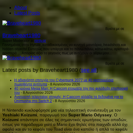
About
Latest Posts
Βρείτε με σε
Braveheart1980
Super Moderator
at
ninty.gr
Γεννημένος στην Hyrule, καταδικασμένος να κυνηγά μανιτάρια, headshots και
hidden objects! Ευτυχώς που υπάρχει και το πάνω-πάνω, κάτω-κάτω, αριστερά-
αριστερά .... Απορίας άξιο το γεγονός πως με αντέχουν οι γύρω μου...
Βρείτε με σε
Latest posts by Braveheart1980
(
see all
)
H αδιανόητη επιτυχία του Cyberpunk 2077 με 40 εκατομμύρια
πωληθέντα αντίτυπα
- 8 Αυγούστου 2026
40 χρόνια Mega Man: Η Capcom ετοιμάζει την πιο φιλόδοξη επιστροφή
του
- 8 Αυγούστου 2026
Ανατροπή τελευταίας στιγμής: Η Capcom αλλάζει τα δεδομένα για το
Onimusha στο Switch 2
- 8 Αυγούστου 2026
Η Nintendo κυκλοφόρησε μια νέα τηλεοπτική συνέντευξη με τον
Yoshiaki Koizumi
, παραγωγό του
Super Mario Odyssey
. Ο
Koizumi
απάντησε σε όλες τις σημαντικές ερωτήσεις των οπαδών,
όπως για παράδειγμα γιατί ο Mario έχει θηλές στο παιχνίδι αλλά όχι
αφαλό και αν το κεφάλι του Toad είναι ένα καπέλο ή απλά το κεφάλι