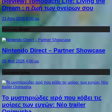
[Review] Tomodachi Life: Living the
Dream : η ζωή των ονείρων σου
21 Απρ 2026 6:00 μμ
Τελευταίο Direct:
Nintendo Direct – Partner Showcase
05 Φεβ 2026 4:00 μμ
Πρόσφατα άρθρα
Το μυστηριώδες ιερό που κόβει τις
μοίρες των ευχών: Νέο trailer
Onimusha