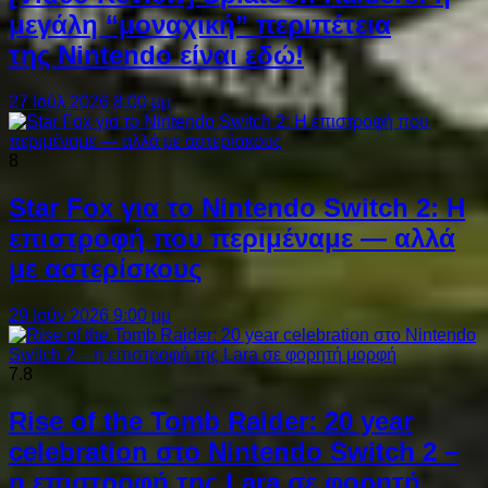
μεγάλη “μοναχική” περιπέτεια
της Nintendo είναι εδώ!
27 Ιούλ 2026 8:00 μμ
8
Star Fox για το Nintendo Switch 2: Η
επιστροφή που περιμέναμε — αλλά
με αστερίσκους
29 Ιούν 2026 9:00 μμ
7.8
Rise of the Tomb Raider: 20 year
celebration στο Nintendo Switch 2 –
η επιστροφή της Lara σε φορητή