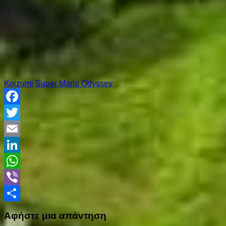
Koizumi
Super Mario Odyssey
Facebook
Twitter
Email
LinkedIn
WhatsApp
Viber
Share
Αφήστε μια απάντηση