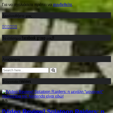
Για να σχολιάσετε πρέπει να
συνδεθείτε
.
Ακολουθήστε μας
Το επίσημο facebook group μας!!
Αναζήτηση
Τελευταία reviews
8.5
[Video Review] Splatoon Raiders: η