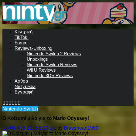
Κεντρική
TikTok!
Forum
Reviews-Unboxing
Nintendo Switch 2 Reviews
Unboxings
Nintendo Switch Reviews
Wii U Reviews
Nintendo 3DS Reviews
Άρθρα
Nintypedia
Εγγραφή
Nintendo Switch
Ο Koizumi μιλά για το Mario Odyssey!
On 06 Φεβ 2018 8:00 μμ
, by
Braveheart1980