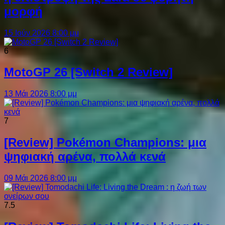
μορφή
15 Ιούν 2026 8:00 μμ
6
MotoGP 26 [Switch 2 Review]
13 Μάι 2026 8:00 μμ
7
[Review] Pokémon Champions: μια
ψηφιακή αρένα, πολλά κενά
09 Μάι 2026 8:00 μμ
7.5