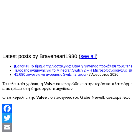
Latest posts by Braveheart1980
(
see all
)
[Editorial] Το τίμημα της νοσταλγίας: Όταν η Nintendo προκάλεσε τους fans
Τέλος της αναμονής για το Minecraft Switch 2 – Η Microsoft ανακοινώνει 
41.680 λόγοι για να αγοράσεις Switch 2 τώρα
- 7 Αυγούστου 2026
Τα τελευταία χρόνια, η
Valve
επικεντρώθηκε στην τεράστια πλατφόρμα 
επιστρέψει στη δημιουργία παιχνίδιων.
Ο επικεφαλής της
Valve
, ο πασίγνωστος Gabe Newell, ανέφερε πως η 
Facebook
Twitter