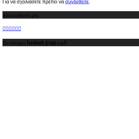
Για να σχολιάσετε πρέπει να
συνδεθείτε
.
Ακολουθήστε μας
Το επίσημο facebook group μας!!