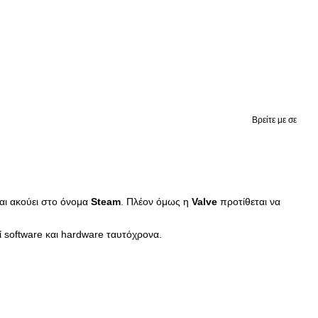
Βρείτε με σε
αι ακούει στο όνομα
Steam
. Πλέον όμως η
Valve
προτίθεται να
ί software και hardware ταυτόχρονα.