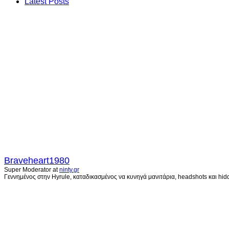
Latest Posts
Braveheart1980
Super Moderator
at
ninty.gr
Γεννημένος στην Hyrule, καταδικασμένος να κυνηγά μανιτάρια, headshots και hidd