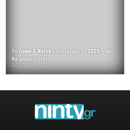
Το Game & Watch επιστρέφει το 2026 – και
θα μοιάζει έτσι
05 Αυγ 2026 11:00 μμ