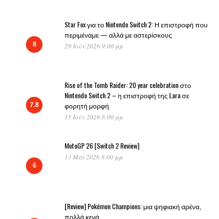
Star Fox για το Nintendo Switch 2: Η επιστροφή που
περιμέναμε — αλλά με αστερίσκους
8
29 Ιούν 2026 9:00 μμ
Rise of the Tomb Raider: 20 year celebration στο
Nintendo Switch 2 – η επιστροφή της Lara σε
φορητή μορφή
7.8
15 Ιούν 2026 8:00 μμ
MotoGP 26 [Switch 2 Review]
13 Μάι 2026 8:00 μμ
6
[Review] Pokémon Champions: μια ψηφιακή αρένα,
πολλά κενά