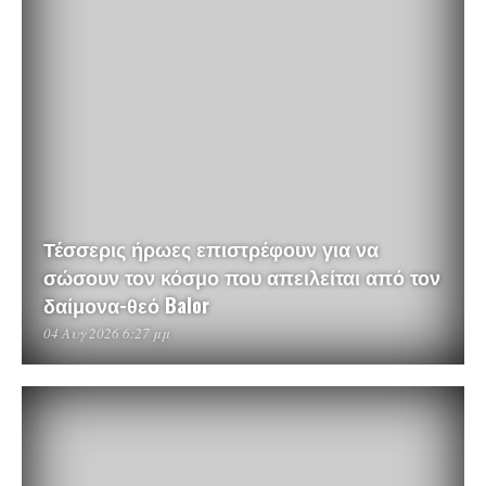
Τέσσερις ήρωες επιστρέφουν για να
σώσουν τον κόσμο που απειλείται από τον
δαίμονα-θεό Balor
04 Αυγ 2026 6:27 μμ