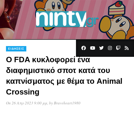
ΕΙΔΉΣΕΙΣ
Ο FDA κυκλοφορεί ένα
διαφημιστικό σποτ κατά του
καπνίσματος με θέμα το Animal
Crossing
On 26 Απρ 2023 9:00 μμ
, by
Braveheart1980