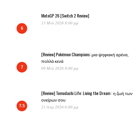
MotoGP 26 [Switch 2 Review]
13 Μάι 2026 8:00 μμ
6
[Review] Pokémon Champions: μια ψηφιακή αρένα,
πολλά κενά
7
09 Μάι 2026 8:00 μμ
[Review] Tomodachi Life: Living the Dream : η ζωή των
ονείρων σου
7.5
21 Απρ 2026 6:00 μμ