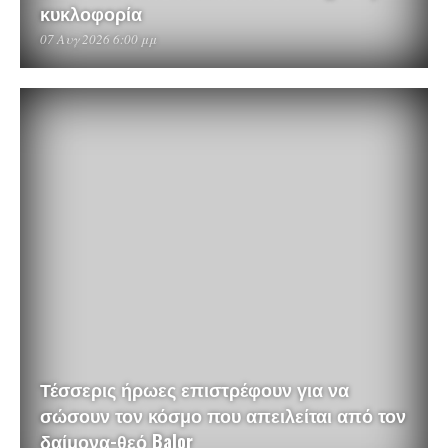
κυκλοφορία
07 Αυγ 2026 6:00 μμ
Τέσσερις ήρωες επιστρέφουν για να
σώσουν τον κόσμο που απειλείται από τον
δαίμονα-θεό Balor