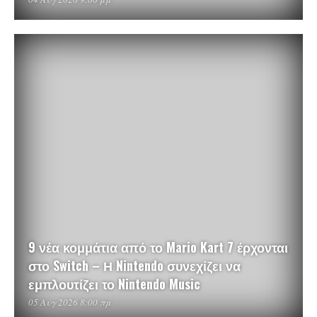
9 νέα κομμάτια από το Mario Kart 7 έρχονται
στο Switch – Η Nintendo συνεχίζει να
εμπλουτίζει το Nintendo Music
05 Αυγ 2026 8:00 πμ