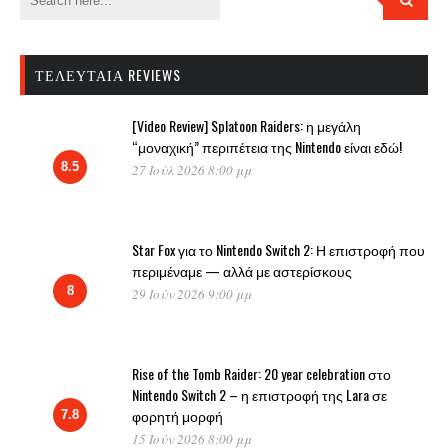
ΤΕΛΕΥΤΑΊΑ REVIEWS
[Video Review] Splatoon Raiders: η μεγάλη
“μοναχική” περιπέτεια της Nintendo είναι εδώ!
8.5
27 Ιούλ 2026 8:00 μμ
Star Fox για το Nintendo Switch 2: Η επιστροφή που
περιμέναμε — αλλά με αστερίσκους
8
29 Ιούν 2026 9:00 μμ
Rise of the Tomb Raider: 20 year celebration στο
Nintendo Switch 2 – η επιστροφή της Lara σε
φορητή μορφή
7.8
15 Ιούν 2026 8:00 μμ