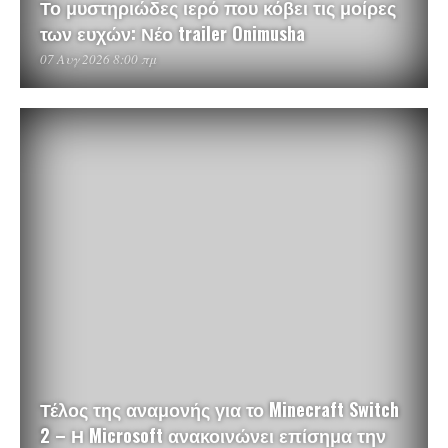
Το μυστηριώδες ιερό που κόβει τις μοίρες
των ευχών: Νέο trailer Onimusha
07 Αυγ 2026 8:00 πμ
Τέλος της αναμονής για το Minecraft Switch
2 – Η Microsoft ανακοινώνει επίσημα την