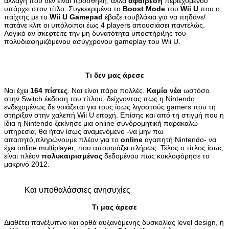
αλλαγή που δεν είναι προσθήκη, αλλά
αφαίρεση
περιεχομένου
υπάρχει στον τίτλο. Συγκεκριμένα το
Boost Mode
του
Wii U
που ο
παίχτης με το
Wii U Gamepad
έβαζε τουβλάκια για να πηδάνε/
πατάνε κλπ οι υπόλοιποι έως 4 players απουσιάσει παντελώς.
Λογικό αν σκεφτείτε την μη δυνατότητα υποστήριξης του
πολυδιαφημιζόμενου ασύγχρονου gameplay του Wii U.
Τι δεν μας άρεσε
Ναι έχει
164 πίστες
. Ναι είναι πάρα πολλές.
Καμία νέα
ωστόσο
στην Switch έκδοση του τίτλου, δείχνοντας πως η Nintendo
ενδεχομένως δε νοιάζεται για τους ίσως λιγοστούς gamers που τη
στήριξαν στην χαλεπή Wii U εποχή. Επίσης και από τη στιγμή που η
ίδια η Nintendo ξεκίνησε μια online συνδρομητική παρακαλώ
υπηρεσία, θα ήταν ίσως αναμενόμενο -να μην πω
απαιτητό,πληρώνουμε πλέον για το
online
αγαπητή Nintendo- να
έχει online multiplayer, που απουσιάζει πλήρως. Τέλος ο τίτλος ίσως
είναι πλέον
πολυκαιρισμένος
δεδομένου πως κυκλοφόρησε το
μακρινό 2012.
Και υποθαλάσσιες ανησυχίες
Τι μας άρεσε
Διαθέτει πανέξυπνο και ορθά αυξανόμενης δυσκολίας level design, ή