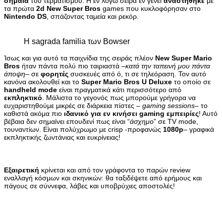
σημαία
του τερματισμού. Η εν λόγω σειρά εν γένει
αναστήθηκε
με
τα πρώτα
2d New Super Bros
games που κυκλοφόρησαν στο
Nintendo DS
, σπάζοντας ταμεία και ρεκόρ.
Η sagrada familia των Bowser
Ίσως και για αυτό τα παιχνίδια της σειράς πλέον
New Super Mario
Bros
ήταν πάντα πολύ πιο ταιριαστά –
κατά την ταπεινή μου πάντα
άποψη
– σε
φορητές
συσκευές από ό, τι σε τηλεόραση. Τον αυτό
κανόνα ακολουθεί και το
Super Mario Bros U Deluxe
το οποίο σε
handheld mode
είναι πραγματικά κάτι περισσότερο από
εκπληκτικό
. Μάλιστα το γεγονός πως μπορούμε γρήγορα να
ευχαριστηθούμε μικρές σε διάρκεια πίστες –
gaming sessions
– το
καθιστά ακόμα πιο
ιδανικό για εν κινήσει gaming εμπειρίες
! Αυτό
βέβαια δεν σημαίνει επουδενί πως είναι “
άσχημο
” σε TV mode,
τουναντίων. Είναι πολύχρωμο με crisp -προφανώς
1080p
– γραφικά
εκπληκτικής ζωντάνιας και ευκρίνειας!
Εξαιρετική
κρίνεται και από τον γράφοντα το παρών review
εναλλαγή κόσμων και σκηνικών: θα ταξιδέψετε από ερήμους και
πάγους σε σύννεφα, λάβες και υποβρύχιες αποστολές!