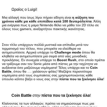
Ωραίος ο Luigi!
Μια αλλαγή που ίσως λίγοι πήραν είδηση είναι
η αύξηση του
χρόνου κάθε μα κάθε επιπέδου κατά 100 δευτερόλεπτα
. Άλλη
μια ενέργεια πως η μαμα Nintendo θέλει να μάθει τον 2D τίτλο σε
όλους τους gamers, ανεξαρτήτου παικτικής ικανότητας.
Στον τίτλο υπάρχουν πολλά μυστικά και επίπεδα μετά τον
τερματισμό του τίτλου, που μπορείτε να ελεύθερα να
αντιμετωπίσετε. Αρχικά υπάρχει το
Challenge mode
όπου θα
κληθείτε να αντιμετωπίσετε μια σειρά από νέες μοναδικές
προκλήσεις. Εν συνεχεία υπάρχει το
Boost Rush
, στο οποίο πρέπει
να τρέξουμε σαν τον Sonic μέσα από πίστες με την ταχύτητα να
αυξάνεται όσο μαζεύουμε νομίσματα! Τέλος υπάρχει και το
Coin
Battle
, όπου θα …. χαλάσουν φιλίες! Μαζέψτε περισσότερα
νομίσματα από τους συμπαίκτες σας χρησιμοποιώντας κάθε
ύπουλο κόλπο βάζει ο νους σας στην
πίστα που τα ξεκίνησε όλα
!
Coin Battle
στην
πίστα που τα ξεκίνησε όλα
!
Κλείνοντας τα των αλλαγών, πρέπει να σημειώσουμε πως μια