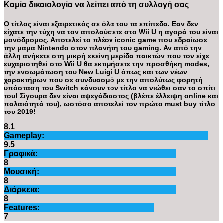
Καμία δικαιολογία να λείπει από τη συλλογή σας
Ο τίτλος είναι εξαιρετικός σε όλα του τα επίπεδα. Εαν δεν
είχατε την τύχη να τον απολαύσετε στο Wii U η αγορά του είναι
μονόδρομος. Αποτελεί το πλέον iconic game που εδραίωσε
την μαμα Nintendo στον πλανήτη του gaming. Αν από την
άλλη ανήκετε στη μικρή εκείνη μερίδα παικτών που τον είχε
ευχαριστηθεί στο Wii U θα εκτιμήσετε την προσθήκη modes,
την ενσωμάτωση του New Luigi U όπως και των νέων
χαρακτήρων που σε συνδυασμό με την απολύτως φορητή
υπόσταση του Switch κάνουν τον τίτλο να νιώθει σαν το σπίτι
του! Σίγουρα δεν είναι αψεγάδιαστος (βλέπε έλλειψη online και
παλαιότητά του), ωστόσο αποτελεί τον πρώτο must buy τίτλο
του 2019!
8.1
Gameplay:
9.5
Γραφικά:
8
Μουσική:
8
Διάρκεια:
8
Features:
7