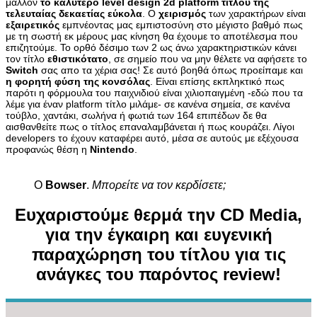
μάλλον
το καλύτερο level design 2d platform τίτλου της
τελευταίας δεκαετίας εύκολα
. Ο
χειρισμός
των χαρακτήρων είναι
εξαιρετικός
εμπνέοντας μας εμπιστοσύνη στο μέγιστο βαθμό πως
με τη σωστή εκ μέρους μας κίνηση θα έχουμε το αποτέλεσμα που
επιζητούμε. To ορθό δέσιμο των 2 ως άνω χαρακτηριστικών κάνει
τον τίτλο
εθιστικότατο
, σε σημείο που να μην θέλετε να αφήσετε το
Switch
σας απο τα χέρια σας! Σε αυτό βοηθά όπως προείπαμε και
η φορητή φύση της κονσόλας
. Είναι επίσης εκπληκτικό πως
παρότι η φόρμουλα του παιχνιδιού είναι χιλιοπαιγμένη -εδώ που τα
λέμε για έναν platform τίτλο μιλάμε- σε κανένα σημεία, σε κανένα
τούβλο, χαντάκι, σωλήνα ή φωτιά των 164 επιπέδων δε θα
αισθανθείτε πως ο τίτλος επαναλαμβάνεται ή πως κουράζει. Λίγοι
developers το έχουν καταφέρει αυτό, μέσα σε αυτούς με εξέχουσα
προφανώς θέση η
Nintendo
.
Ο
Bowser
.
Μπορείτε να τον κερδίσετε;
Ευχαριστούμε θερμά την CD Media,
για την έγκαιρη και ευγενική
παραχώρηση του τίτλου για τις
ανάγκες του παρόντος review!