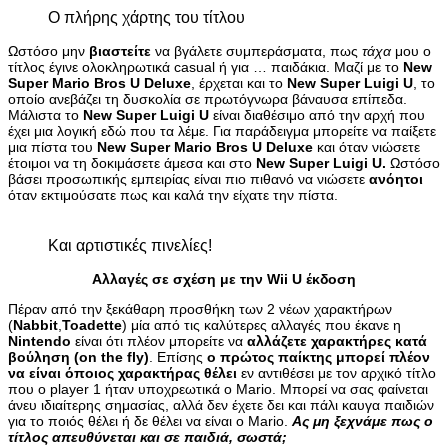
Ο πλήρης χάρτης του τίτλου
Ωστόσο μην
βιαστείτε
να βγάλετε συμπεράσματα, πως
τάχα
μου ο
τίτλος έγινε ολοκληρωτικά casual ή για … παιδάκια. Μαζί με το
New
Super Mario Bros U Deluxe
, έρχεται και το
New Super Luigi U
, το
οποίο ανεβάζει τη δυσκολία σε πρωτόγνωρα βάναυσα επίπεδα.
Μάλιστα το
New Super Luigi U
είναι διαθέσιμο από την αρχή που
έχει μια λογική εδώ που τα λέμε. Για παράδειγμα μπορείτε να παίξετε
μια πίστα του
New Super Mario Bros U Deluxe
και όταν νιώσετε
έτοιμοι να τη δοκιμάσετε άμεσα και στο
New Super Luigi U.
Ωστόσο
βάσει προσωπικής εμπειρίας είναι πιο πιθανό να νιώσετε
ανόητοι
όταν εκτιμούσατε πως και καλά την είχατε την πίστα.
Και αρτιστικές πινελίες!
Αλλαγές σε σχέση με την Wii U έκδοση
Πέραν από την ξεκάθαρη προσθήκη των 2 νέων χαρακτήρων
(
Nabbit
,
Toadette
) μία από τις καλύτερες αλλαγές που έκανε η
Nintendo
είναι ότι πλέον μπορείτε να
αλλάζετε χαρακτήρες κατά
βούληση (on the fly)
. Επίσης
ο πρώτος παίκτης μπορεί πλέον
να είναι όποιος χαρακτήρας θέλει
εν αντιθέσει με τον αρχικό τίτλο
που ο player 1 ήταν υποχρεωτικά ο Mario. Μπορεί να σας φαίνεται
άνευ ιδιαίτερης σημασίας, αλλά δεν έχετε δει και πάλι καυγα παιδιών
για το ποιός θέλει ή δε θέλει να είναι ο Mario.
Ας μη ξεχνάμε πως ο
τίτλος απευθύνεται και σε παιδιά, σωστά;