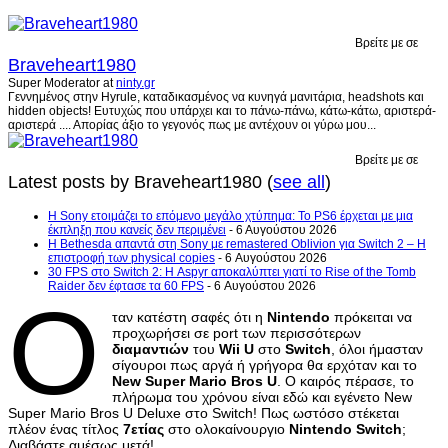
Βρείτε με σε
Braveheart1980
Super Moderator
at
ninty.gr
Γεννημένος στην Hyrule, καταδικασμένος να κυνηγά μανιτάρια, headshots και
hidden objects! Ευτυχώς που υπάρχει και το πάνω-πάνω, κάτω-κάτω, αριστερά-
αριστερά .... Απορίας άξιο το γεγονός πως με αντέχουν οι γύρω μου...
Βρείτε με σε
Latest posts by Braveheart1980
(
see all
)
Η Sony ετοιμάζει το επόμενο μεγάλο χτύπημα: Το PS6 έρχεται με μια
έκπληξη που κανείς δεν περιμένει
- 6 Αυγούστου 2026
Η Bethesda απαντά στη Sony με remastered Oblivion για Switch 2 – Η
επιστροφή των physical copies
- 6 Αυγούστου 2026
30 FPS στο Switch 2: Η Aspyr αποκαλύπτει γιατί το Rise of the Tomb
Raider δεν έφτασε τα 60 FPS
- 6 Αυγούστου 2026
Ό
ταν κατέστη σαφές ότι η
Nintendo
πρόκειται να
προχωρήσει σε port των περισσότερων
διαμαντιών
του
Wii U
στο
Switch
, όλοι ήμασταν
σίγουροι πως αργά ή γρήγορα θα ερχόταν και το
New Super Mario Bros U
. Ο καιρός πέρασε, το
πλήρωμα του χρόνου είναι εδώ και εγένετο New
Super Mario Bros U Deluxe στο Switch! Πως ωστόσο στέκεται
πλέον ένας τίτλος
7ετίας
στο ολοκαίνουργιο
Nintendo Switch
;
Διαβάστε αμέσως μετά!