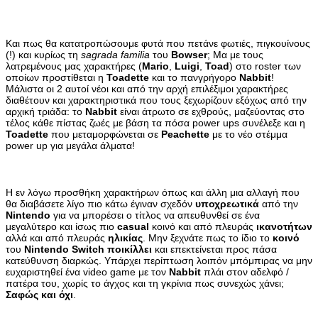
Και πως θα κατατροπώσουμε φυτά που πετάνε φωτιές, πιγκουίνους
(!) και κυρίως τη
sagrada familia
του
Bowser
; Μα με τους
λατρεμένους μας χαρακτήρες (
Mario
,
Luigi
,
Toad
) στο roster των
οποίων προστίθεται η
Toadette
και το πανγρήγορο
Nabbit
!
Μάλιστα οι 2 αυτοί νέοι και από την αρχή επιλέξιμοι χαρακτήρες
διαθέτουν και χαρακτηριστικά που τους ξεχωρίζουν εξόχως από την
αρχική τριάδα: το
Nabbit
είναι άτρωτο σε εχθρούς, μαζεύοντας στο
τέλος κάθε πίστας ζωές με βάση τα πόσα power ups συνέλεξε και η
Toadette
που μεταμορφώνεται σε
Peachette
με το νέο στέμμα
power up για μεγάλα άλματα!
Η εν λόγω προσθήκη χαρακτήρων όπως και άλλη μια αλλαγή που
θα διαβάσετε λίγο πιο κάτω έγιναν σχεδόν
υποχρεωτικά
από την
Nintendo
για να μπορέσει ο τίτλος να απευθυνθεί σε ένα
μεγαλύτερο και ίσως πιο
casual
κοινό και από πλευράς
ικανοτήτων
αλλά και από πλευράς
ηλικίας
. Μην ξεχνάτε πως το ίδιο το
κοινό
του
Nintendo Switch ποικίλλει
και επεκτείνεται προς πάσα
κατεύθυνση διαρκώς. Υπάρχει περίπτωση λοιπόν μπόμπιρας να μην
ευχαριστηθεί ένα video game με τον
Nabbit
πλάι στον αδελφό /
πατέρα του, χωρίς το άγχος και τη γκρίνια πως συνεχώς χάνει;
Σαφώς και όχι
.