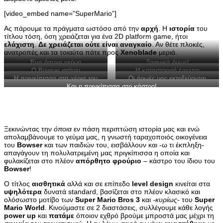
[video_embed name=”SuperMario”]
Aς πάρουμε τα πράγματα ωστόσο από την
αρχή
. Η
ιστορία
του
τίτλου τόση, όση χρειάζεται για ένα 2D platform game, ήτοι
ελάχιστη
.
Δε χρειάζεται ούτε είναι αναγκαίο
. Αν θέτε πλοκές,
ανατροπές και τα τοιαύτα πάτε προς
Xenoblade
μεριά.
Ένα ήσυχο γεύμα
Ξαφνικά όμως!
Ο Bowser φτάνει
Η καταστροφή έρχεται
Η πριγκίπισσα στα χέρια του
Οι ήρωές μας εκτοξεύονται
Bowser
μακρία
Και η πριγκίπισσα στο κάστρο!
Ξεκινώντας την
όποια
εν πάση περιπτώση ιστορία μας και ενώ
απολαμβάνουμε το γεύμα μας, η γνωστή ταραχοποιός οικογένεια
του
Bowser
και των παιδιών του, εισβάλλουν και -ω τι έκπληξη-
απαγάγουν τη πολυλατρεμένη μας πριγκίπισσα η οποία και
φυλακίζεται στο πλέον
απόρθητο φρούριο
– κάστρο του ίδιου του
Bowser
!
Ο τίτλος
αισθητικά
αλλά και σε επίπεδο
level design
κινείται στα
υψηλότερα
δυνατά standard, βασίζεται στο πλέον κλασικό και
ολόσωστο μοτίβο των
Super Mario Bros 3
και
-κυρίως-
του
Super
Mario World
. Κινούμαστε σε 2 διαστάσεις, συλλέγουμε κάθε λογής
power up
και
πατάμε
όποιον εχθρό βρούμε μπροστά μας μέχρι τη