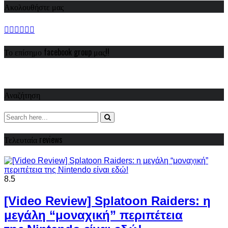
Ακολουθήστε μας
Το επίσημο facebook group μας!!
Αναζήτηση
Τελευταία reviews
8.5
[Video Review] Splatoon Raiders: η
μεγάλη “μοναχική” περιπέτεια