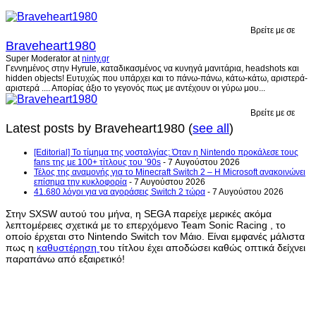
Βρείτε με σε
Braveheart1980
Super Moderator
at
ninty.gr
Γεννημένος στην Hyrule, καταδικασμένος να κυνηγά μανιτάρια, headshots και
hidden objects! Ευτυχώς που υπάρχει και το πάνω-πάνω, κάτω-κάτω, αριστερά-
αριστερά .... Απορίας άξιο το γεγονός πως με αντέχουν οι γύρω μου...
Βρείτε με σε
Latest posts by Braveheart1980
(
see all
)
[Editorial] Το τίμημα της νοσταλγίας: Όταν η Nintendo προκάλεσε τους
fans της με 100+ τίτλους του ’90s
- 7 Αυγούστου 2026
Τέλος της αναμονής για το Minecraft Switch 2 – Η Microsoft ανακοινώνει
επίσημα την κυκλοφορία
- 7 Αυγούστου 2026
41.680 λόγοι για να αγοράσεις Switch 2 τώρα
- 7 Αυγούστου 2026
Στην SXSW αυτού του μήνα, η SEGA παρείχε μερικές ακόμα
λεπτομέρειες σχετικά με το επερχόμενο Team Sonic Racing , το
οποίο έρχεται στο Nintendo Switch τον Μάιο. Είναι εμφανές μάλιστα
πως η
καθυστέρηση
του τίτλου έχει αποδώσει καθώς οπτικά δείχνει
παραπάνω από εξαιρετικό!