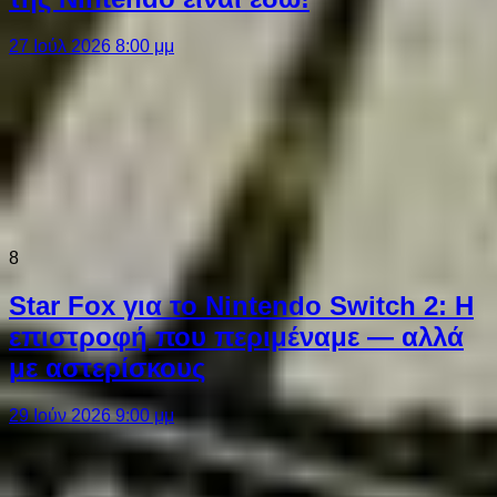
27 Ιούλ 2026 8:00 μμ
8
Star Fox για το Nintendo Switch 2: Η
επιστροφή που περιμέναμε — αλλά
με αστερίσκους
29 Ιούν 2026 9:00 μμ