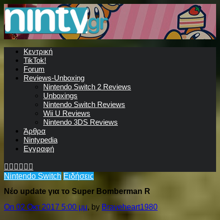
Κεντρική
TikTok!
Forum
Reviews-Unboxing
Nintendo Switch 2 Reviews
Unboxings
Nintendo Switch Reviews
Wii U Reviews
Nintendo 3DS Reviews
Άρθρα
Nintypedia
Εγγραφή
Nintendo Switch
Ειδήσεις
Νέο update για το Super Bomberman R
On 02 Οκτ 2017 5:00 μμ
, by
Braveheart1980