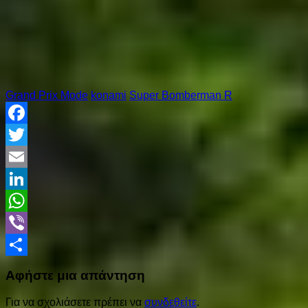
Grand Prix Mode
konami
Super Bomberman R
Facebook
Twitter
Email
LinkedIn
WhatsApp
Viber
Share
Αφήστε μια απάντηση
Για να σχολιάσετε πρέπει να
συνδεθείτε
.