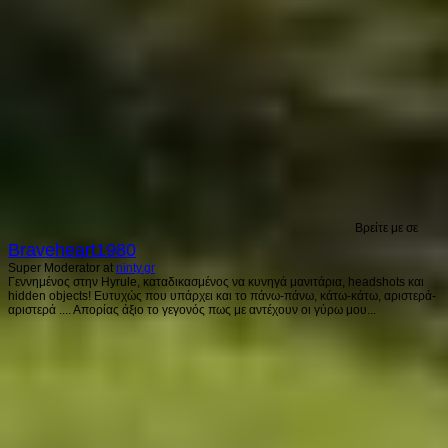
Βρείτε με σε
Braveheart1980
Super Moderator
at
ninty.gr
Γεννημένος στην Hyrule, καταδικασμένος να κυνηγά μανιτάρια, headshots και
hidden objects! Ευτυχώς που υπάρχει και το πάνω-πάνω, κάτω-κάτω, αριστερά-
αριστερά .... Απορίας άξιο το γεγονός πως με αντέχουν οι γύρω μου...