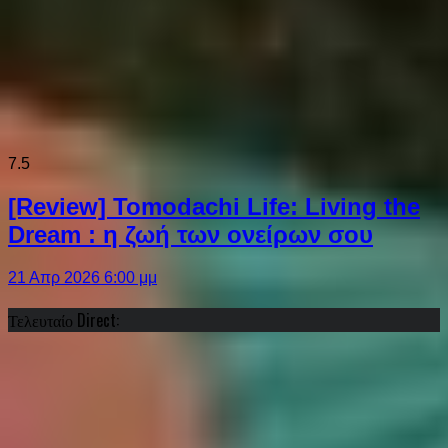
7.5
[Review] Tomodachi Life: Living the
Dream : η ζωή των ονείρων σου
21 Απρ 2026 6:00 μμ
Τελευταίο Direct: