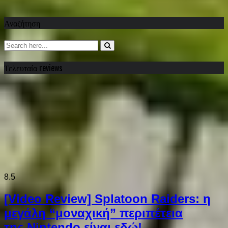
Αναζήτηση
Τελευταία reviews
8.5
[Video Review] Splatoon Raiders: η
μεγάλη “μοναχική” περιπέτεια
της Nintendo είναι εδώ!