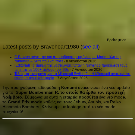
Βρείτε με σε
Latest posts by Braveheart1980
(
see all
)
Ο Bowser κάνει την πιο απροσδόκητη εμφάνιση σε Mario τίτλο της
Nintendo – Δείτε πού και πότε
- 8 Αυγούστου 2026
[Editorial] Το τίμημα της νοσταλγίας: Όταν η Nintendo προκάλεσε τους
fans της με 100+ τίτλους του ’90s
- 7 Αυγούστου 2026
Τέλος της αναμονής για το Minecraft Switch 2 – Η Microsoft ανακοινώνει
επίσημα την κυκλοφορία
- 7 Αυγούστου 2026
Την προηγούμενη εβδομάδα η
Konami
ανακοίνωσε ένα νέο update
για το
Super Bomberman R, το οποίο θα έρθει τον προσεχή
Νοέμβριο
. Σύμφωνα με αυτό η εταιρεία προσθέτει ένα νέο mode,
το
Grand Prix mode
καθώς και τους Jehuty, Anubis, και Reiko
Hinomoto Bombers. Κλείνουμε με footage από το νέο mode
παιχνιδιού!