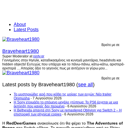
About
Latest Posts
Βρείτε με σε
Braveheart1980
Super Moderator
at
ninty.gr
Γεννημένος στην Hyrule, καταδικασμένος να κυνηγά μανιτάρια, headshots και
hidden objects! Ευτυχώς που υπάρχει και το πάνω-πάνω, κάτω-κάτω, αριστερά-
αριστερά .... Απορίας άξιο το γεγονός πως με αντέχουν οι γύρω μου...
Βρείτε με σε
Latest posts by Braveheart1980
(
see all
)
Το μυστηριώδες ιερό που κόβει τις μοίρες των ευχών: Νέο trailer
Onimusha
- 7 Αυγούστου 2026
Η Sony ετοιμάζει το επόμενο μεγάλο χτύπημα: Το PS6 έρχεται με μια
έκπληξη που κανείς δεν περιμένει
- 6 Αυγούστου 2026
Η Bethesda απαντά στη Sony με remastered Oblivion για Switch 2 – Η
επιστροφή των physical copies
- 6 Αυγούστου 2026
H
RedDeerGames
ανακοίνωσε ότι θα φέρει το
The Adventures of
Poppe
στο Switch eShop. Το παιχνίδι αναπτύχθηκε από το Shiny