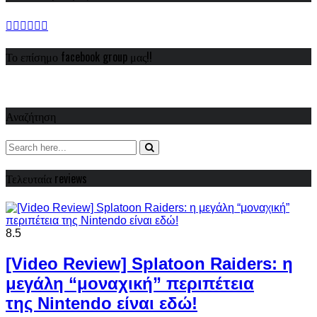
Το επίσημο facebook group μας!!
Αναζήτηση
Τελευταία reviews
8.5
[Video Review] Splatoon Raiders: η
μεγάλη “μοναχική” περιπέτεια
της Nintendo είναι εδώ!